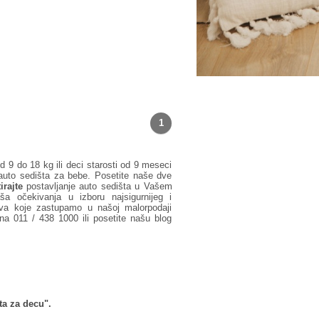
1
d 9 do 18 kg ili deci starosti od 9 meseci
uto sedišta za bebe. Posetite naše dve
irajte
postavljanje auto sedišta u Vašem
a očekivanja u izboru najsigurnijeg i
va koje zastupamo u našoj malorpodaji
ona 011 / 438 1000 ili posetite našu blog
ta za decu".