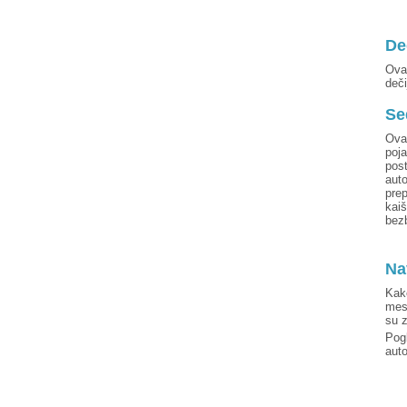
De
Ova 
deči
Se
Ova 
poj
post
auto
pre
kai
bez
Na
Kak
mese
su 
Pogl
auto