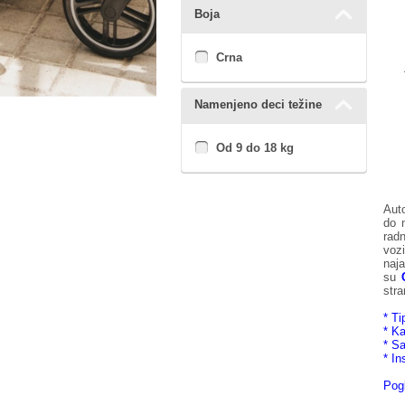
Boja
Crna
Namenjeno deci težine
Od 9 do 18 kg
Auto
do 
radn
voz
naj
su
stra
*
Ti
*
Ka
*
Sa
*
In
Pogl