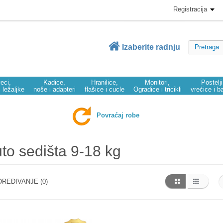
Registracija
Izaberite radnju
eci,
Kadice,
Hranilice,
Monitori,
Postelj
i ležaljke
noše i adapteri
flašice i cucle
Ogradice i tricikli
vrećice i b
Povraćaj robe
to sedišta 9-18 kg
REĐIVANJE (0)