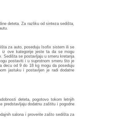
ne deteta. Za razliku od sinteza sedišta,
 autu.
ta za auto, poseduju Isofix sistem ili se
a iz ove kategorije jeste ta da se mogu
je. Sedišta se postavljaju u smeru kretanja
mogu postaviti i u suprotnom smeru što je
 za decu od 9 do 18 kg mogu da poseduju
nom jastuku i postavljen je radi dodatne
udobnosti deteta, pogotovo tokom letnjih
e predstavljaju dodatnu zaštitu i pogodne
ajnih salona i proverite zašto sedišta za