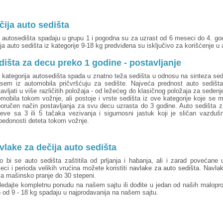
čija auto sedišta
autosedišta spadaju u grupu 1 i pogodna su za uzrast od 6 meseci do 4. godi
ja auto sedišta iz kategorije 9-18 kg predviđena su isključivo za korišćenje u
dišta za decu preko 1 godine - postavljanje
kategorija autosedišta spada u znatno teža sedišta u odnosu na sinteza sediš
asem iz automobila pričvršćuju za sedište. Najveća prednost auto sedišt
avljati u više različitih položaja - od ležećeg do klasičnog položaja za seden
mobila tokom vožnje, ali postoje i vrste sedišta iz ove kategorije koje se 
poručen način postavljanja za svu decu uzrasta do 3 godine. Auto sedišta
ševe sa 3 ili 5 tačaka vezivanja i sigurnosni jastuk koji je sličan vazduš
bedonosti deteta tokom vožnje.
vlake za dečija auto sedišta
o bi se auto sedišta zaštitila od prljanja i habanja, ali i zarad povećane 
ci i perioda velikih vrućina možete koristiti
navlake za auto sedišta
. Navlak
za mašinsko pranje do 30 stepeni.
edajte kompletnu ponudu na našem sajtu ili dođite u jedan od naših maloprod
 od 9 - 18 kg spadaju u najprodavanija na našem sajtu.