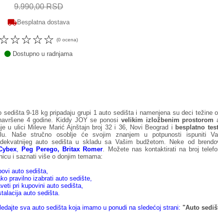
9.990,00 RSD
Besplatna dostava
☆
☆
☆
☆
☆
(0 ocena)
Dostupno u radnjama
 sedišta 9-18 kg pripadaju grupi 1 auto sedišta i namenjena su deci težine o
navršene 4 godine. Kiddy JOY se ponosi
velikim izložbenim prostorom
a
je u ulici Mileve Marić Ajnštajn broj 32 i 36, Novi Beograd i
besplatno test
ilu. Naše stručno osoblje će svojim znanjem u potpunosti ispuniti Vaš
adekvatnijeg auto sedišta u skladu sa Vašim budžetom. Neke od brendo
Cybex
,
Peg Perego
,
Britax Romer
. Možete nas kontaktirati na broj telef
nicu i saznati više o donjim temama:
povi auto sedišta
,
ko pravilno izabrati auto sedište
,
veti pri kupovini auto sedišta
,
stalacija auto sedišta
.
edajte sva auto sedišta koja imamo u ponudi na sledećoj strani:
"Auto sediš