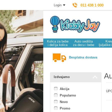
011 438 1 000
Login
Kolica za bebe
Auto sedišta
Krev
i dečija kolica
za decu i bebe
ljuljaške 
Besplatna dostava
Au
Izdvajamo
Akcija
UPO
Popularno
Novo
Promo