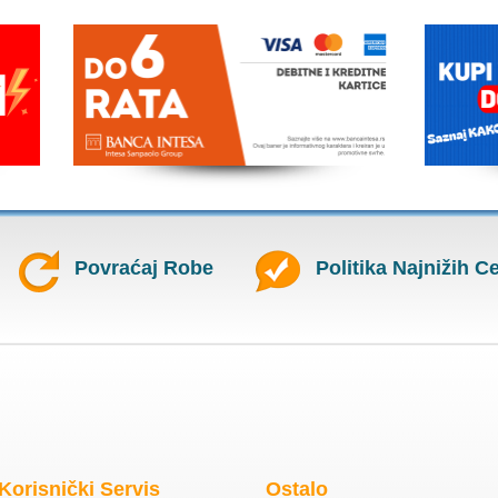
Povraćaj Robe
Politika Najnižih C
Korisnički Servis
Ostalo