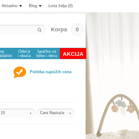
Aktuelno
Blog
Lista želja (0)
Korpa
0
ine,
Odeća
Igračke za
AKCIJA
aldahini
i obuća
bebe i decu
Politika najnižih cena