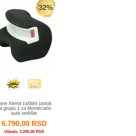
32%
ane Xtend zaštitni jastuk
a grupu 1 za Montecarlo
auto sedište
6.790,00 RSD
Ušteda
3.200,00 RSD