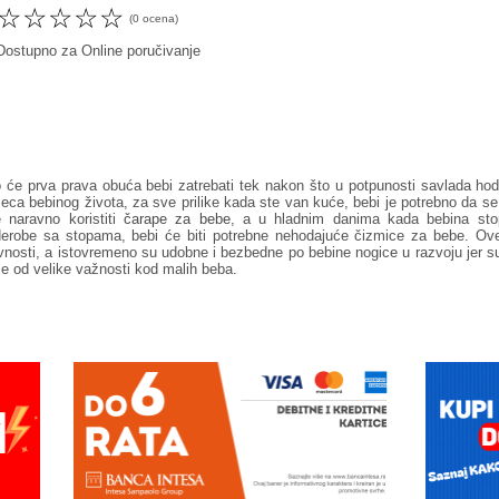
☆
☆
☆
☆
☆
(0 ocena)
ostupno za Online poručivanje
o će prva prava obuća bebi zatrebati tek nakon što u potpunosti savlada hod
ca bebinog života, za sve prilike kada ste van kuće, bebi je potrebno da se 
e naravno koristiti
čarape za bebe
, a u hladnim danima kada bebina sto
derobe sa stopama, bebi će biti potrebne nehodajuće čizmice za bebe. Ov
vnosti, a istovremeno su udobne i bezbedne po bebine nogice u razvoju jer s
je od velike važnosti kod malih beba.