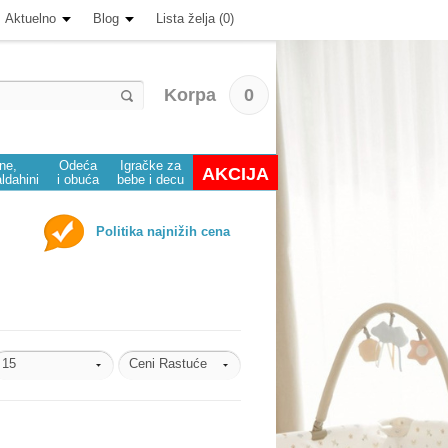
Aktuelno
Blog
Lista želja (0)
Korpa
0
ine,
Odeća
Igračke za
AKCIJA
aldahini
i obuća
bebe i decu
Politika najnižih cena