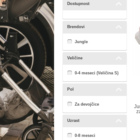
Dostupnost
Brendovi
Jungle
Veličine
0-4 meseci (Veličina S)
Pol
Za devojčice
Ju
z
Uzrast
0-8 meseci