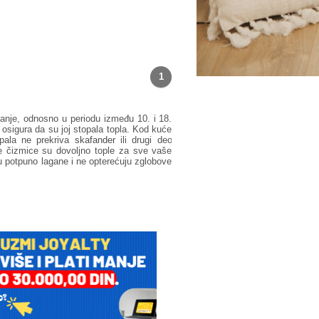
1
anje, odnosno u periodu između 10. i 18.
osigura da su joj stopala topla. Kod kuće
pala ne prekriva
skafander
ili drugi deo
e čizmice su dovoljno tople za sve vaše
u potpuno lagane i ne opterećuju zglobove