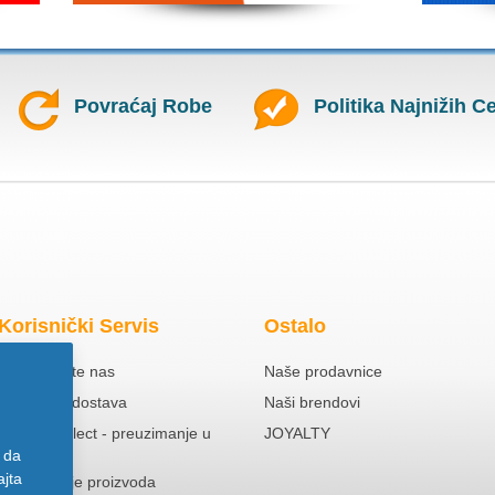
Povraćaj Robe
Politika Najnižih C
Korisnički Servis
Ostalo
Kontaktirajte nas
Naše prodavnice
Besplatna dostava
Naši brendovi
Click & Collect - preuzimanje u
JOYALTY
prodavnici
 da
ajta
Reklamacije proizvoda