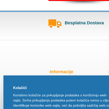
Besplatna Dostava
Informacije
Radno vreme za praznike
Kolačići
O nama
Koristimo kolačiće za prikupljanje podataka o korišćenju web-
Način isporuke
sajta. Svrha prikupljanja podataka putem kolačića nema u cilju
Načini plaćanja
identifikuje korisnike web-sajta, već da poboljša sadržaj web-s
Politika privatnosti