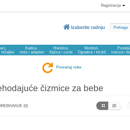
Registracija
Izaberite radnju
eci,
Kadice,
Hranilice,
Monitori,
Postelj
i ležaljke
noše i adapteri
flašice i cucle
Ogradice i tricikli
vrećice i b
Povraćaj robe
hodajuće čizmice za bebe
REĐIVANJE (0)