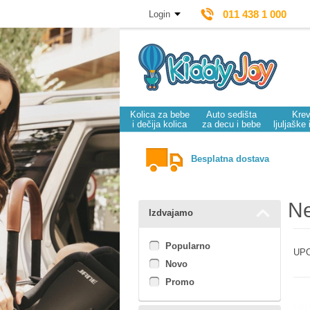
011 438 1 000
Login
Kolica za bebe
Auto sedišta
Krev
i dečija kolica
za decu i bebe
ljuljaške 
Besplatna dostava
Ne
Izdvajamo
Popularno
UPO
Novo
Promo