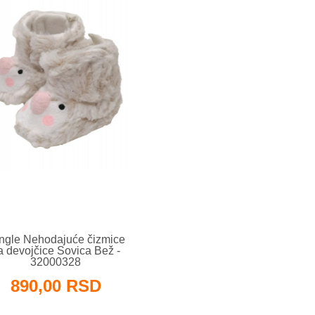
ngle Nehodajuće čizmice
a devojčice Sovica Bež -
32000328
890,00 RSD