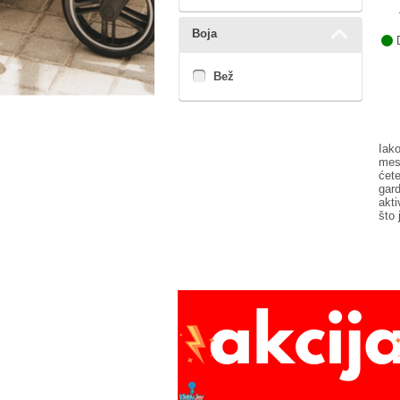
Boja
D
Bež
Iak
mese
ćet
gar
akti
što 