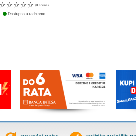
☆
☆
☆
☆
☆
(0 ocena)
Dostupno u radnjama