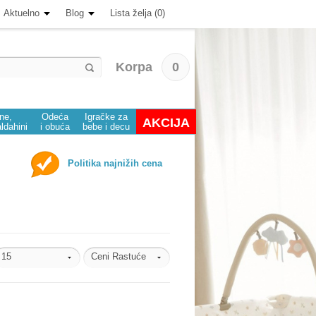
Aktuelno
Blog
Lista želja (0)
Korpa
0
ine,
Odeća
Igračke za
AKCIJA
aldahini
i obuća
bebe i decu
Politika najnižih cena