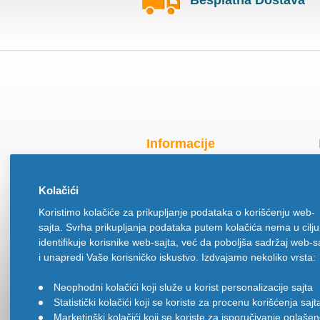
Besplatna Dostava
Informacije
Radno vreme za praznike
Kolačići
O nama
Koristimo kolačiće za prikupljanje podataka o korišćenju web-
Način isporuke
sajta. Svrha prikupljanja podataka putem kolačića nema u cilju
Načini plaćanja
identifikuje korisnike web-sajta, već da poboljša sadržaj web-s
Politika privatnosti
i unapredi Vaše korisničko iskustvo. Izdvajamo nekoliko vrsta:
Politika upotrebe kolačića
Neophodni kolačići koji služe u korist personalizacije sajta
•
Uslovi korišćenja
Statistički kolačići koji se koriste za procenu korišćenja sajt
•
Ugovor na daljinu
Marketinški kolačići koji se koriste za isporučivanje oglaše