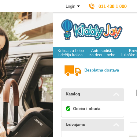
011 438 1 000
Login
Kolica za bebe
Auto sedišta
Krev
i dečija kolica
za decu i bebe
ljuljaške 
Besplatna dostava
Katalog
Odeća i obuća
Izdvajamo