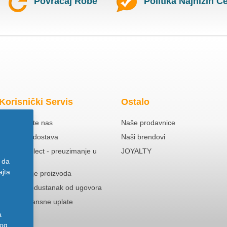
Povraćaj Robe
Politika Najnižih C
Korisnički Servis
Ostalo
Kontaktirajte nas
Naše prodavnice
Besplatna dostava
Naši brendovi
Click & Collect - preuzimanje u
JOYALTY
prodavnici
 da
ajta
Reklamacije proizvoda
Pravo na odustanak od ugovora
Politika Avansne uplate
a
nog