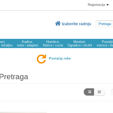
Registracija
Izaberite radnju
eci,
Kadice,
Hranilice,
Monitori,
Postelj
i ležaljke
noše i adapteri
flašice i cucle
Ogradice i tricikli
vrećice i b
Povraćaj robe
Pretraga