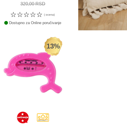
320,00 RSD
☆
☆
☆
☆
☆
( ocena)
Dostupno za Online poručivanje
13%