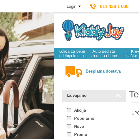
011 438 1 000
Login
Kolica za bebe
Auto sedišta
Krev
i dečija kolica
za decu i bebe
ljuljaške 
Besplatna dostava
Te
Izdvajamo
Akcija
UPO
Popularno
Novo
Promo