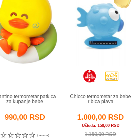
fantino termometar patkica
Chicco termometar za bebe
za kupanje bebe
ribica plava
990,00 RSD
1.000,00 RSD
Ušteda
150,00 RSD
☆
☆
☆
☆
☆
1.150,00 RSD
( ocena)