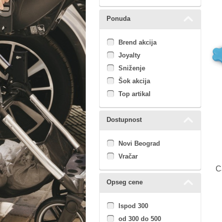
Ponuda
Brend akcija
Joyalty
Sniženje
Šok akcija
Top artikal
Dostupnost
Novi Beograd
Vračar
C
Opseg cene
Ispod 300
od 300 do 500