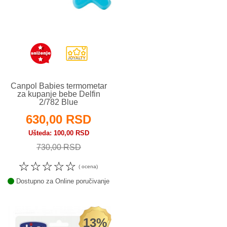
Canpol Babies termometar
za kupanje bebe Delfin
2/782 Blue
630,00 RSD
Ušteda
100,00 RSD
730,00 RSD
☆
☆
☆
☆
☆
( ocena)
Dostupno za Online poručivanje
13%