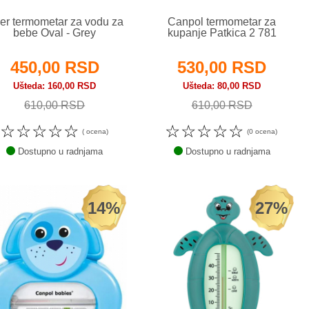
er termometar za vodu za
Canpol termometar za
bebe Oval - Grey
kupanje Patkica 2 781
450,00 RSD
530,00 RSD
Ušteda
160,00 RSD
Ušteda
80,00 RSD
610,00 RSD
610,00 RSD
☆
☆
☆
☆
☆
☆
☆
☆
☆
☆
( ocena)
(0 ocena)
Dostupno u radnjama
Dostupno u radnjama
14%
27%