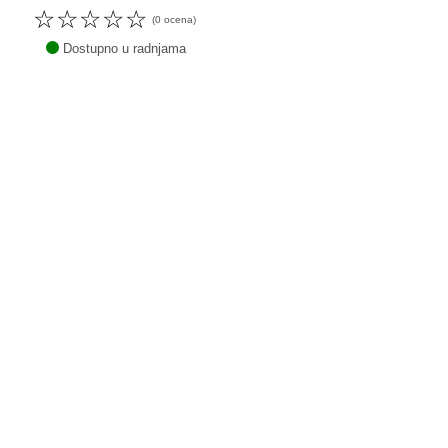
☆
☆
☆
☆
☆
(0 ocena)
Dostupno u radnjama