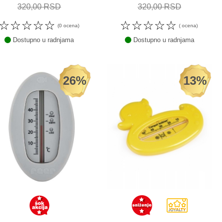
320,00 RSD
320,00 RSD
☆
☆
☆
☆
☆
☆
☆
☆
☆
☆
(0 ocena)
( ocena)
Dostupno u radnjama
Dostupno u radnjama
26%
13%