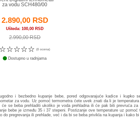
za vodu SCH480/00
2.890,00 RSD
Ušteda
100,00 RSD
2.990,00 RSD
☆
☆
☆
☆
☆
(0 ocena)
Dostupno u radnjama
ugodno i bezbedno kupanje bebe, pored odgovarajuće kadi
ce
i
kupko se
mometar za vodu. Uz pomoć termometra ćete uvek znati da li je temperatura
i će se beba prehladiti ukoliko je voda prehladna ili će pak biti prevruća z
anje bebe je između 35 i 37 stepeni. Postizanje ove temperature uz pomoć
o do pregrevanja ili prehlade, već i da bi se beba privikla na kupanja i kako b