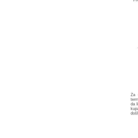
Za 
ter
da l
kup
došl