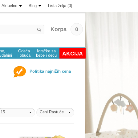
Aktuelno
Blog
Lista želja (0)
Korpa
0
ine,
Odeća
Igračke za
AKCIJA
aldahini
i obuća
bebe i decu
Politika najnižih cena