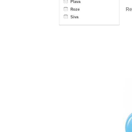
Plava
Re
Roze
Siva