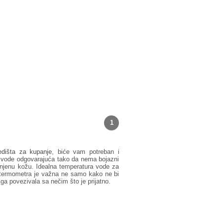
1
dišta za kupanje
, biće vam potreban i
 vode odgovarajuća tako da nema bojazni
a njenu kožu. Idealna temperatura vode za
 termometra je važna ne samo kako ne bi
i ga povezivala sa nečim što je prijatno.