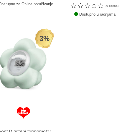
☆
☆
☆
☆
☆
ostupno za Online poručivanje
(0 ocena)
Dostupno u radnjama
3%
ent Digitalni termometar