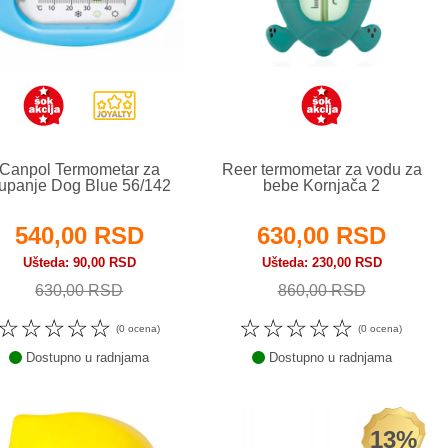
Canpol Termometar za
Reer termometar za vodu za
upanje Dog Blue 56/142
bebe Kornjača 2
540,00 RSD
630,00 RSD
Ušteda
90,00 RSD
Ušteda
230,00 RSD
630,00 RSD
860,00 RSD
☆
☆
☆
☆
☆
☆
☆
☆
☆
☆
(0 ocena)
(0 ocena)
Dostupno u radnjama
Dostupno u radnjama
13%