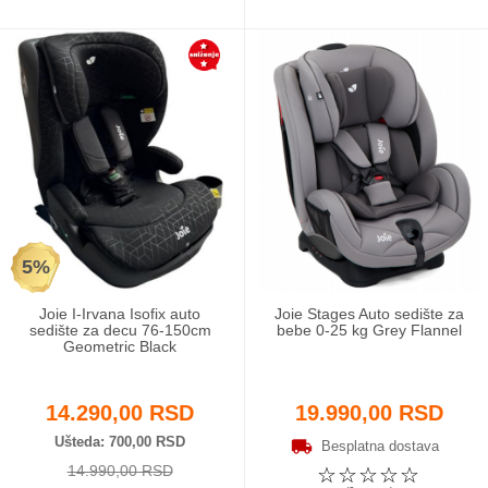
5%
Joie I-Irvana Isofix auto
Joie Stages Auto sedište za
sedište za decu 76-150cm
bebe 0-25 kg Grey Flannel
Geometric Black
14.290,00 RSD
19.990,00 RSD
Ušteda
700,00 RSD
Besplatna dostava
14.990,00 RSD
☆
☆
☆
☆
☆