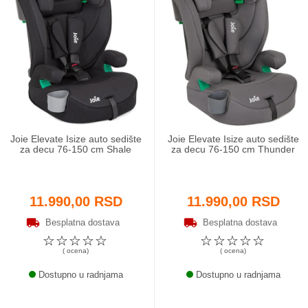
Joie Elevate Isize auto sedište
Joie Elevate Isize auto sedište
za decu 76-150 cm Shale
za decu 76-150 cm Thunder
11.990,00 RSD
11.990,00 RSD
Besplatna dostava
Besplatna dostava
☆
☆
☆
☆
☆
☆
☆
☆
☆
☆
( ocena)
( ocena)
Dostupno u radnjama
Dostupno u radnjama