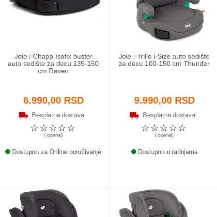
Odeća i obuća
Igračke za bebe i decu
Joie i-Chapp Isofix buster
Joie i-Trillo i-Size auto sedište
AKCIJA
auto sedište za decu 135-150
za decu 100-150 cm Thunder
cm Raven
Prodavnica
6.990,00 RSD
9.990,00 RSD
Call Centar
Besplatna dostava
Besplatna dostava
☆
☆
☆
☆
☆
☆
☆
☆
☆
☆
011 438 1 000
( ocena)
( ocena)
Dostupno za Online poručivanje
Dostupno u radnjama