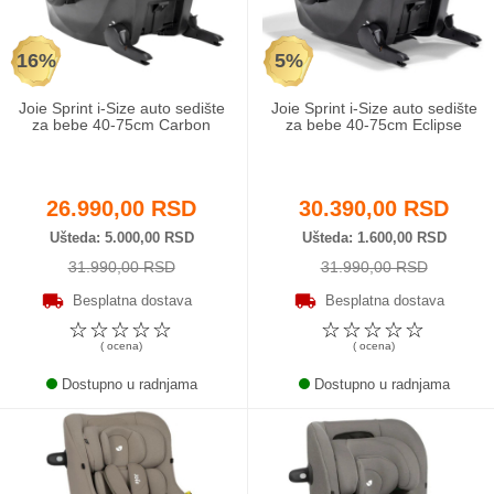
16%
5%
Joie Sprint i-Size auto sedište
Joie Sprint i-Size auto sedište
za bebe 40-75cm Carbon
za bebe 40-75cm Eclipse
26.990,00 RSD
30.390,00 RSD
Ušteda
5.000,00 RSD
Ušteda
1.600,00 RSD
31.990,00 RSD
31.990,00 RSD
Besplatna dostava
Besplatna dostava
☆
☆
☆
☆
☆
☆
☆
☆
☆
☆
( ocena)
( ocena)
Dostupno u radnjama
Dostupno u radnjama