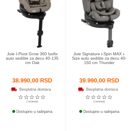
Joie I-Pivot Grow 360 Isofix
Joie Signature i-Spin MAX i-
auto sedište za decu 40-135
Size auto sedište za decu 40-
cm Oak
150 cm Thunder
38.990,00 RSD
39.990,00 RSD
Besplatna dostava
Besplatna dostava
☆
☆
☆
☆
☆
☆
☆
☆
☆
☆
( ocena)
( ocena)
Dostupno u radnjama
Dostupno u radnjama