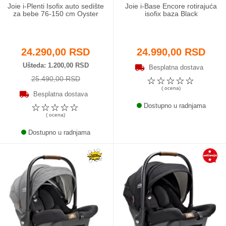
Joie i-Plenti Isofix auto sedište
Joie i-Base Encore rotirajuća
za bebe 76-150 cm Oyster
isofix baza Black
24.290,00 RSD
24.990,00 RSD
Ušteda
1.200,00 RSD
Besplatna dostava
25.490,00 RSD
☆
☆
☆
☆
☆
( ocena)
Besplatna dostava
☆
☆
☆
☆
☆
Dostupno u radnjama
( ocena)
Dostupno u radnjama