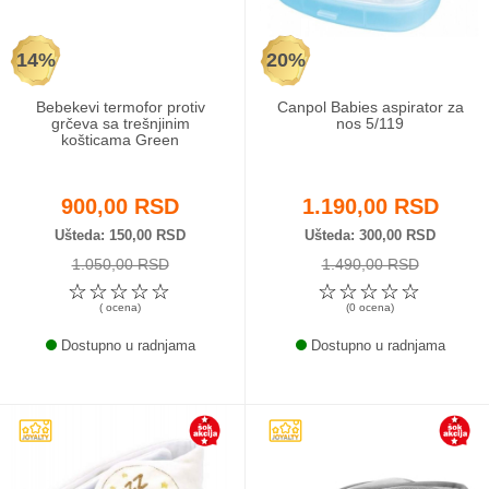
14%
20%
Bebekevi termofor protiv
Canpol Babies aspirator za
grčeva sa trešnjinim
nos 5/119
košticama Green
900,00 RSD
1.190,00 RSD
Ušteda
150,00 RSD
Ušteda
300,00 RSD
1.050,00 RSD
1.490,00 RSD
☆
☆
☆
☆
☆
☆
☆
☆
☆
☆
( ocena)
(0 ocena)
Dostupno u radnjama
Dostupno u radnjama