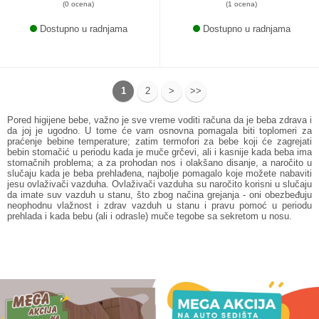
(0 ocena)
(1 ocena)
Dostupno u radnjama
Dostupno u radnjama
1
2
>
>>
Pored higijene bebe, važno je sve vreme voditi računa da je beba zdrava i
da joj je ugodno. U tome će vam osnovna pomagala biti toplomeri za
praćenje bebine temperature; zatim
termofori za bebe
koji će zagrejati
bebin stomačić u periodu kada je muče grčevi, ali i kasnije kada beba ima
stomačnih problema; a za prohodan nos i olakšano disanje, a naročito u
slučaju kada je beba prehlađena, najbolje pomagalo koje možete nabaviti
jesu ovlaživači vazduha. Ovlaživači vazduha su naročito korisni u slučaju
da imate suv vazduh u stanu, što zbog načina grejanja - oni obezbeđuju
neophodnu vlažnost i zdrav vazduh u stanu i pravu pomoć u periodu
prehlada i kada bebu (ali i odrasle) muče tegobe sa sekretom u nosu.