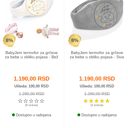
8%
8%
BabyJem termofor za grčeve
BabyJem termofor za grčeve
za bebe u obliku pojasa - Bež
za bebe u obliku pojasa - Siva
1.190,00 RSD
1.190,00 RSD
Ušteda
100,00 RSD
Ušteda
100,00 RSD
1.290,00 RSD
1.290,00 RSD
☆
☆
☆
☆
☆
☆
☆
☆
☆
☆
(0 ocena)
(1 ocena)
Dostupno u radnjama
Dostupno u radnjama