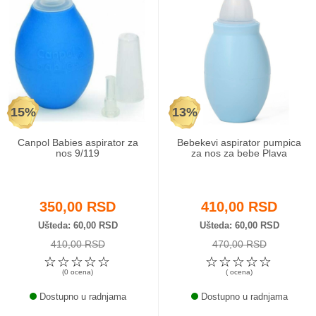
15%
13%
Canpol Babies aspirator za
Bebekevi aspirator pumpica
nos 9/119
za nos za bebe Plava
350,00 RSD
410,00 RSD
Ušteda
60,00 RSD
Ušteda
60,00 RSD
410,00 RSD
470,00 RSD
☆
☆
☆
☆
☆
☆
☆
☆
☆
☆
(0 ocena)
( ocena)
Dostupno u radnjama
Dostupno u radnjama