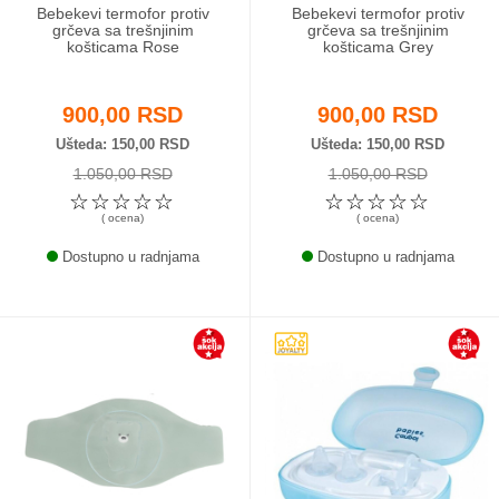
Bebekevi termofor protiv
Bebekevi termofor protiv
grčeva sa trešnjinim
grčeva sa trešnjinim
košticama Rose
košticama Grey
900,00 RSD
900,00 RSD
Ušteda
150,00 RSD
Ušteda
150,00 RSD
1.050,00 RSD
1.050,00 RSD
☆
☆
☆
☆
☆
☆
☆
☆
☆
☆
( ocena)
( ocena)
Dostupno u radnjama
Dostupno u radnjama