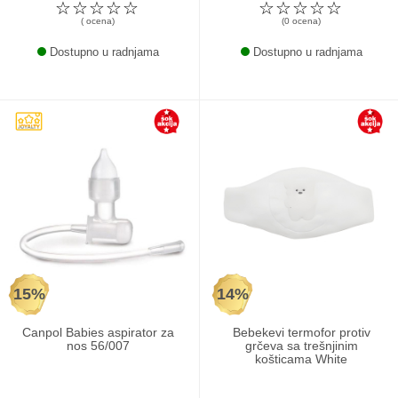
☆
☆
☆
☆
☆
☆
☆
☆
☆
☆
( ocena)
(0 ocena)
Dostupno u radnjama
Dostupno u radnjama
15%
14%
Canpol Babies aspirator za
Bebekevi termofor protiv
nos 56/007
grčeva sa trešnjinim
košticama White