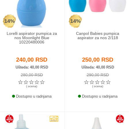
Odeća i obuća
14%
14%
Igračke za bebe i decu
Lorelli aspirator pumpica za
Canpol Babies pumpica
AKCIJA
nos Moonlight Blue
aspirator za nos 2/118
10220480006
Prodavnica
240,00 RSD
250,00 RSD
Call Centar
Ušteda
40,00 RSD
Ušteda
40,00 RSD
280,00 RSD
290,00 RSD
011 438 1 000
☆
☆
☆
☆
☆
☆
☆
☆
☆
☆
( ocena)
( ocena)
Dostupno u radnjama
Dostupno u radnjama