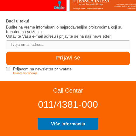
Budi u toku!
Budite na vreme informisani o najprodavanijim proizvodima koji su
trenutno na sniženju.
Ostavite Vašu e-mail adresu i prijavite se na naš newsletter!
Prijavom na newsletter prihvatate
Uslove korišćenja
Call Centar
011/4381-000
Više informacija