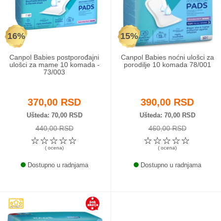
Odeća i obuća
16%
15%
Igračke za bebe i decu
Canpol Babies postporođajni
Canpol Babies noćni ulošci za
AKCIJA
ulošci za mame 10 komada -
porodilje 10 komada 78/001
73/003
Prodavnica
370,00 RSD
390,00 RSD
Call Centar
Ušteda
70,00 RSD
Ušteda
70,00 RSD
440,00 RSD
460,00 RSD
011 438 1 000
☆
☆
☆
☆
☆
☆
☆
☆
☆
☆
( ocena)
( ocena)
Dostupno u radnjama
Dostupno u radnjama