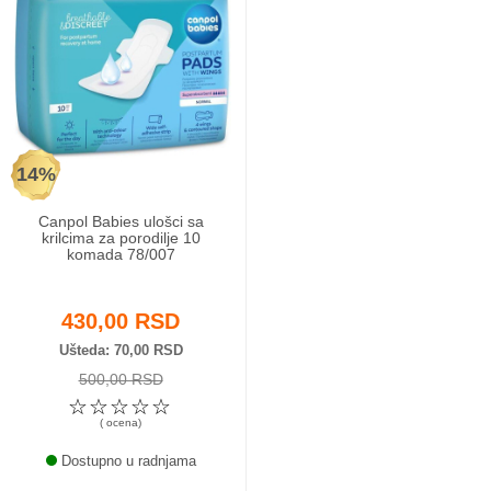
14%
Canpol Babies ulošci sa
krilcima za porodilje 10
komada 78/007
430,00 RSD
Ušteda
70,00 RSD
500,00 RSD
☆
☆
☆
☆
☆
( ocena)
Dostupno u radnjama