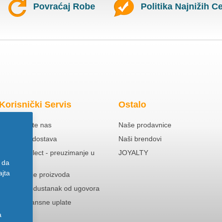
Povraćaj Robe
Politika Najnižih C
Korisnički Servis
Ostalo
Kontaktirajte nas
Naše prodavnice
Besplatna dostava
Naši brendovi
Click & Collect - preuzimanje u
JOYALTY
prodavnici
 da
ajta
Reklamacije proizvoda
Pravo na odustanak od ugovora
Politika Avansne uplate
a