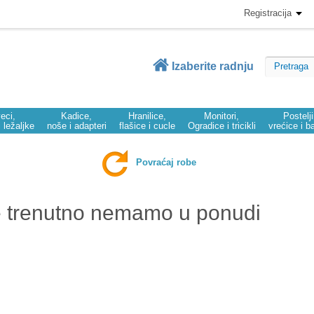
Registracija
Izaberite radnju
eci,
Kadice,
Hranilice,
Monitori,
Postelj
i ležaljke
noše i adapteri
flašice i cucle
Ogradice i tricikli
vrećice i b
Povraćaj robe
e trenutno nemamo u ponudi