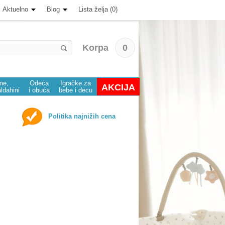
Aktuelno
Blog
Lista želja (0)
Korpa
0
ine,
Odeća
Igračke za
AKCIJA
aldahini
i obuća
bebe i decu
Politika najnižih cena