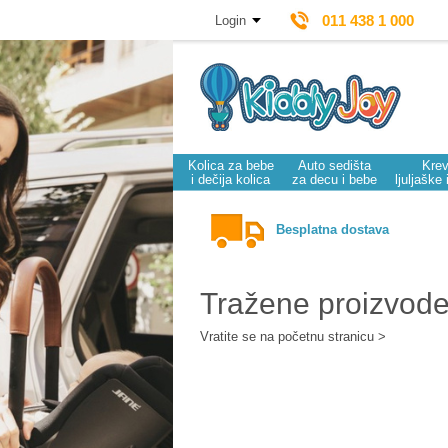
011 438 1 000
Login
Kolica za bebe
Auto sedišta
Krev
i dečija kolica
za decu i bebe
ljuljaške 
Besplatna dostava
Tražene proizvod
Vratite se na početnu stranicu >