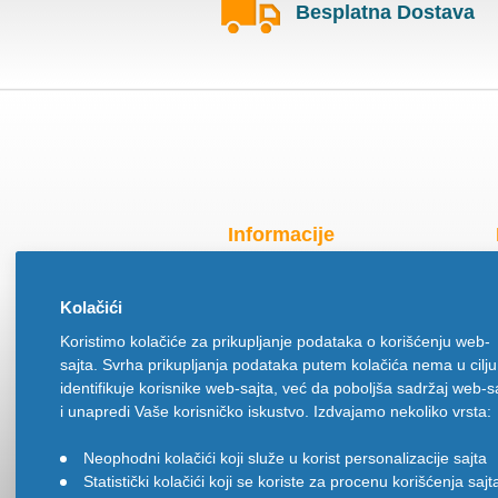
Besplatna Dostava
Informacije
Radno vreme za praznike
Kolačići
O nama
Koristimo kolačiće za prikupljanje podataka o korišćenju web-
Način isporuke
sajta. Svrha prikupljanja podataka putem kolačića nema u cilju
Načini plaćanja
identifikuje korisnike web-sajta, već da poboljša sadržaj web-s
Politika privatnosti
i unapredi Vaše korisničko iskustvo. Izdvajamo nekoliko vrsta:
Politika upotrebe kolačića
Neophodni kolačići koji služe u korist personalizacije sajta
•
Uslovi korišćenja
Statistički kolačići koji se koriste za procenu korišćenja sajt
•