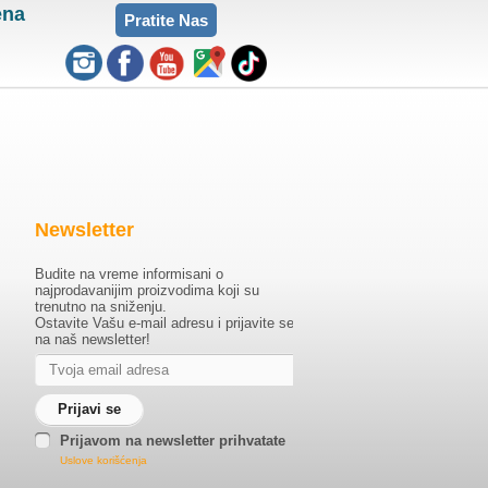
ena
Pratite Nas
Newsletter
Budite na vreme informisani o
najprodavanijim proizvodima koji su
trenutno na sniženju.
Ostavite Vašu e-mail adresu i prijavite se
na naš newsletter!
Prijavom na newsletter prihvatate
Uslove korišćenja