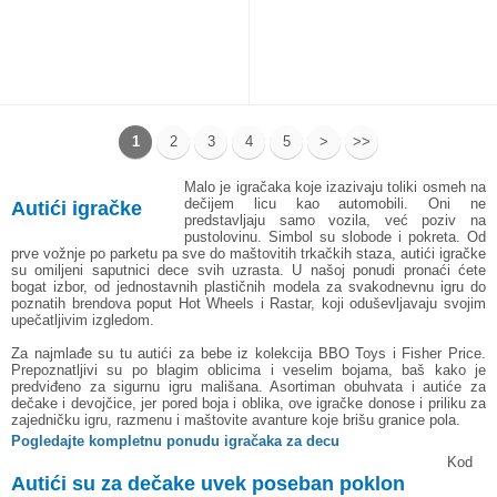
1
2
3
4
5
>
>>
Malo je igračaka koje izazivaju toliki osmeh na
dečijem licu kao automobili. Oni ne
Autići igračke
predstavljaju samo vozila, već poziv na
pustolovinu. Simbol su slobode i pokreta. Od
prve vožnje po parketu pa sve do maštovitih trkačkih staza, autići igračke
su omiljeni saputnici dece svih uzrasta. U našoj ponudi pronaći ćete
bogat izbor, od jednostavnih plastičnih modela za svakodnevnu igru do
poznatih brendova poput
Hot Wheels
i
Rastar
, koji oduševljavaju svojim
upečatljivim izgledom.
Za najmlađe su tu autići za bebe iz kolekcija BBO Toys i
Fisher Price
.
Prepoznatljivi su po blagim oblicima i veselim bojama, baš kako je
predviđeno za sigurnu igru mališana. Asortiman obuhvata i autiće za
dečake i devojčice, jer pored boja i oblika, ove igračke donose i priliku za
zajedničku igru, razmenu i maštovite avanture koje brišu granice pola.
Pogledajte kompletnu ponudu igračaka za decu
Kod
Autići su za dečake uvek poseban poklon