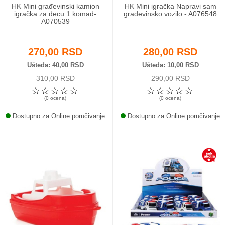
HK Mini građevinski kamion
HK Mini igračka Napravi sam
igračka za decu 1 komad-
građevinsko vozilo - A076548
A070539
270,00 RSD
280,00 RSD
Ušteda
40,00 RSD
Ušteda
10,00 RSD
310,00 RSD
290,00 RSD
☆
☆
☆
☆
☆
☆
☆
☆
☆
☆
(0 ocena)
(0 ocena)
Dostupno za Online poručivanje
Dostupno za Online poručivanje