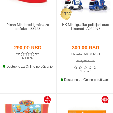
17%
Pilsan Mini brod igračka za
HK Mini igračka policijski auto
dečake - 33923
1 komad- A042973
290,00 RSD
300,00 RSD
☆
☆
☆
☆
☆
Ušteda
60,00 RSD
(0 ocena)
360,00 RSD
Dostupno za Online poručivanje
☆
☆
☆
☆
☆
(0 ocena)
Dostupno za Online poručivanje