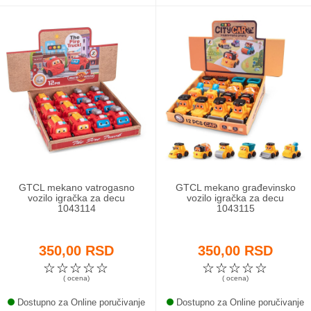
GTCL mekano vatrogasno
GTCL mekano građevinsko
vozilo igračka za decu
vozilo igračka za decu
1043114
1043115
350,00 RSD
350,00 RSD
☆
☆
☆
☆
☆
☆
☆
☆
☆
☆
( ocena)
( ocena)
Dostupno za Online poručivanje
Dostupno za Online poručivanje