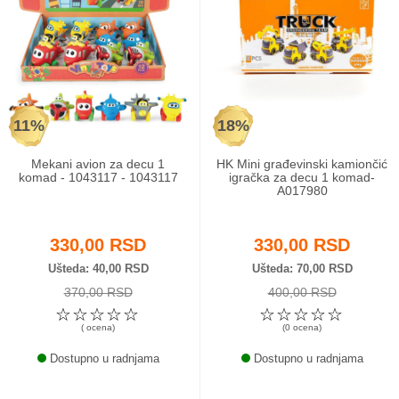
11%
18%
Mekani avion za decu 1
HK Mini građevinski kamiončić
komad - 1043117 - 1043117
igračka za decu 1 komad-
A017980
330,00 RSD
330,00 RSD
Ušteda
40,00 RSD
Ušteda
70,00 RSD
370,00 RSD
400,00 RSD
☆
☆
☆
☆
☆
☆
☆
☆
☆
☆
( ocena)
(0 ocena)
Dostupno u radnjama
Dostupno u radnjama