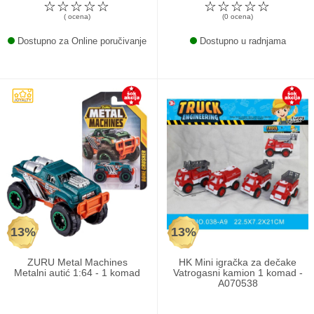
☆
☆
☆
☆
☆
☆
☆
☆
☆
☆
( ocena)
(0 ocena)
Dostupno za Online poručivanje
Dostupno u radnjama
13%
13%
ZURU Metal Machines
HK Mini igračka za dečake
Metalni autić 1:64 - 1 komad
Vatrogasni kamion 1 komad -
A070538