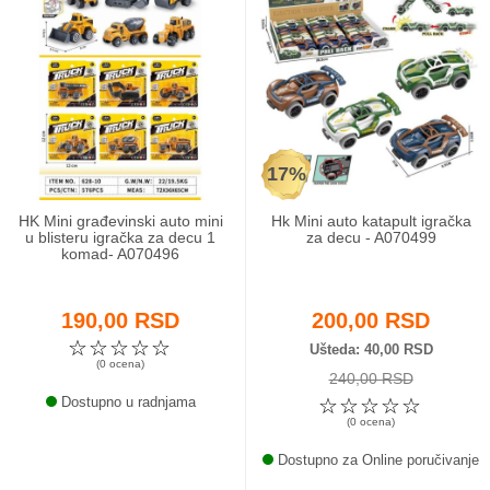
17%
HK Mini građevinski auto mini
Hk Mini auto katapult igračka
u blisteru igračka za decu 1
za decu - A070499
komad- A070496
190,00 RSD
200,00 RSD
☆
☆
☆
☆
☆
Ušteda
40,00 RSD
(0 ocena)
240,00 RSD
Dostupno u radnjama
☆
☆
☆
☆
☆
(0 ocena)
Dostupno za Online poručivanje