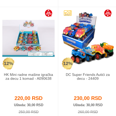
12%
12%
HK Mini radne mašine igračka
DC Super Friends Autići za
za decu 1 komad - A090638
decu - 24409
220,00 RSD
230,00 RSD
Ušteda
30,00 RSD
Ušteda
30,00 RSD
250,00 RSD
260,00 RSD