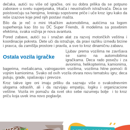
dečaka, autići su više od igračke, oni su dobra prilika da se potpuno
zaborave u svetu superjunaka, trkača i neustrašivih istraživača. Deca se
poistovećuju sa herojima, kreiraju sopstvene priče i uče kroz igru kako da
reše izazove koje pred njih postavi mašta.
Bilo da je reč o mini trkačkim automobilima, autićima sa logom
superheroja kao što su DC Super Friends, ili modelima sa posebnim
efektima, svaka vožnja je nova avantura.
Pored zabave, autići su i snažan alat za razvoj motoričkih veština i
koordinacije pokreta. Dete uči da istražuje, da pravi razliku između brzine
i pravca, da zamišlja prostore i pravila, a sve to kroz dinamičnu zabavu.
Ljubav prema vozilima ne završava
se samo na automobilima
Ostala vozila igračke
igračkama. Deca rado posežu i za
avionima, helikopterima, kamionima,
bagerima, mešalicama, vatrogasnim vozilima, vozilima hitne pomoći ili
vojnim kamionima. Svako od ovih vozila otvara novu tematsku igru; deca
putuju, grade, spašavaju i prevoze.
Kroz takve igre oni imaju priliku da saznaju više o svakodnevnim
ulogama odraslih, ali i da razvijaju empatiju, logiku i organizacione
veštine. Vozila im pomažu da svet oko sebe razumeju bolje i to kroz
priču koja uvek ima novo poglavlje.