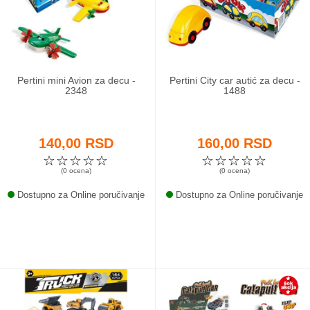
Odeća i obuća
Igračke za bebe i decu
Pertini mini Avion za decu -
Pertini City car autić za decu -
AKCIJA
2348
1488
Prodavnica
140,00 RSD
160,00 RSD
Call Centar
☆
☆
☆
☆
☆
☆
☆
☆
☆
☆
(0 ocena)
(0 ocena)
011 438 1 000
Dostupno za Online poručivanje
Dostupno za Online poručivanje