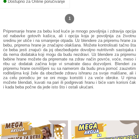
Dostupno za Online poručivanje
1
Pripremanje hrane za bebu kod kuće je mnogo povoljnija i zdravija opcija
od nabavke gotovih kašica, ali i opcija koja je povoljnija za životnu
sredinu jer utiče i na smanjenje otpada. Uz blendere za pripremu hrane za
bebu, priprema hrane je značajno olakšana. Možete kontrolisati tačno šta
će beba jesti znajući da joj obezbeđujete dovoljno nutritivnih sastojaka i
da nema dodataka koji mogu da budu nezdravi. Uz blendere za pripremu
bebine hrane možete da pripremate na zdrav način povrće, voće, meso i
ribu uz dodatak začina koje vi smatrate dasu dozvoljeni. Blenderi za
pripremu hrane osmišljeni su sa namerom da budu prva pomoć zauzetim
roditeljima koji žele da obezbede zdravu ishranu za svoje mališane, ali i
za celu porodicu jer se oni mogu koristiti i za veće obroke. U njima
možete blendati, kuvati na pari ili podgrevati hranu i biće vam korisni čak
i kada beba počne da jede isto što i ostali ukućani.