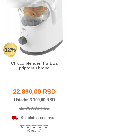
12%
Chicco blender 4 u 1 za
pripremu hrane
22.890,00 RSD
Ušteda
3.100,00 RSD
25.990,00 RSD
Besplatna dostava
☆
☆
☆
☆
☆
(0 ocena)