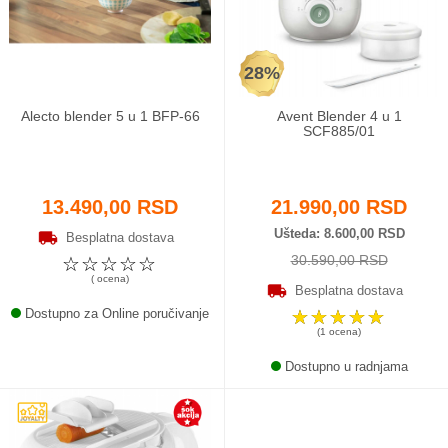
Odeća i obuća
28%
Igračke za bebe i decu
Alecto blender 5 u 1 BFP-66
Avent Blender 4 u 1
AKCIJA
SCF885/01
Prodavnica
13.490,00 RSD
21.990,00 RSD
Call Centar
Ušteda
8.600,00 RSD
Besplatna dostava
30.590,00 RSD
☆
☆
☆
☆
☆
011 438 1 000
( ocena)
Besplatna dostava
Dostupno za Online poručivanje
☆
☆
☆
☆
☆
(1 ocena)
Dostupno u radnjama