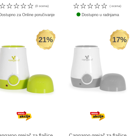
☆
☆
☆
☆
☆
☆
☆
☆
☆
☆
(0 ocena)
( ocena)
ostupno za Online poručivanje
Dostupno u radnjama
21%
17%
ngaroo grejač za flašice
Cangaroo grejač za flašice