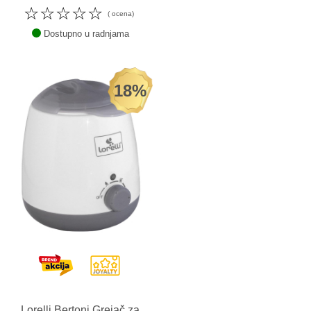
☆
☆
☆
☆
☆
( ocena)
Dostupno u radnjama
18%
Lorelli Bertoni Grejač za