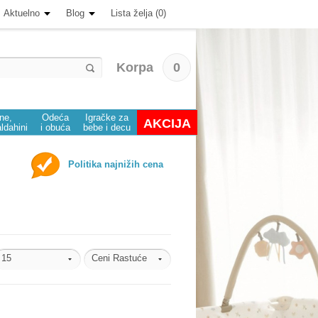
Aktuelno
Blog
Lista želja (0)
Korpa
0
ine,
Odeća
Igračke za
AKCIJA
aldahini
i obuća
bebe i decu
Politika najnižih cena