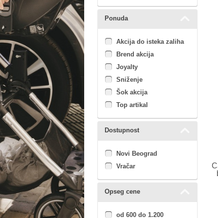
Ponuda
Akcija do isteka zaliha
Brend akcija
Joyalty
Sniženje
Šok akcija
Top artikal
Dostupnost
Novi Beograd
C
Vračar
Opseg cene
od 600 do 1.200