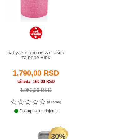
BabyJem termos za flašice
za bebe Pink
1.790,00 RSD
Ušteda
160,00 RSD
1.950,00 RSD
☆
☆
☆
☆
☆
(0 ocena)
Dostupno u radnjama
30%