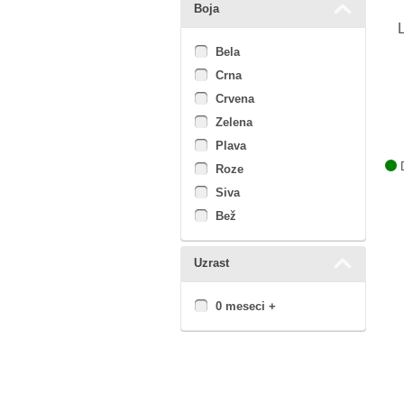
Boja
L
Bela
Crna
Crvena
Zelena
Plava
D
Roze
Siva
Bež
Uzrast
0 meseci +