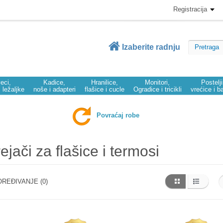
Registracija
Izaberite radnju
eci,
Kadice,
Hranilice,
Monitori,
Postelj
i ležaljke
noše i adapteri
flašice i cucle
Ogradice i tricikli
vrećice i b
Povraćaj robe
ejači za flašice i termosi
REĐIVANJE (0)