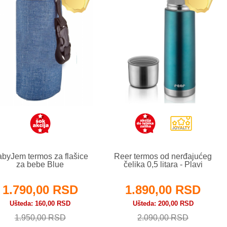
byJem termos za flašice
Reer termos od nerđajućeg
za bebe Blue
čelika 0,5 litara - Plavi
1.790,00 RSD
1.890,00 RSD
Ušteda
160,00 RSD
Ušteda
200,00 RSD
1.950,00 RSD
2.090,00 RSD