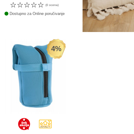
☆
☆
☆
☆
☆
(0 ocena)
Dostupno za Online poručivanje
4%