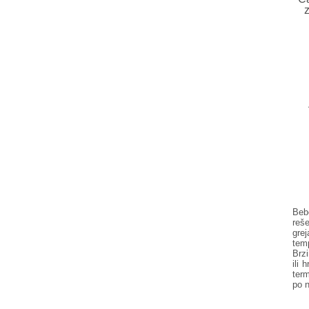
Beb
reše
gre
temp
Brzi
ili 
term
po n