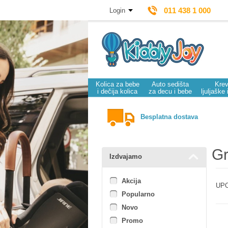
011 438 1 000
Login
Kolica za bebe
Auto sedišta
Krev
i dečija kolica
za decu i bebe
ljuljaške 
Besplatna dostava
Gr
Izdvajamo
Akcija
UPO
Popularno
Novo
Promo