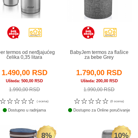
er termos od nerđjajućeg
BabyJem termos za flašice
čelika 0,35 litara
za bebe Grey
1.490,00 RSD
1.790,00 RSD
Ušteda
500,00 RSD
Ušteda
200,00 RSD
1.990,00 RSD
1.990,00 RSD
☆
☆
☆
☆
☆
☆
☆
☆
☆
☆
( ocena)
(0 ocena)
Dostupno u radnjama
Dostupno za Online poručivanje
8%
10%