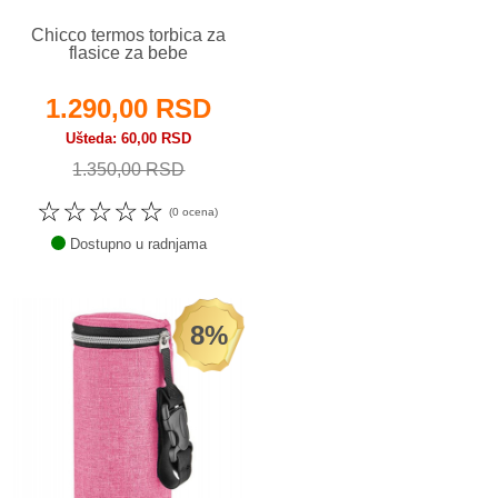
Chicco termos torbica za
flasice za bebe
1.290,00 RSD
Ušteda
60,00 RSD
1.350,00 RSD
☆
☆
☆
☆
☆
(0 ocena)
Dostupno u radnjama
8%