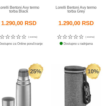
orelli Bertoni Avy termo
Lorelli Bertoni Avy termo
torba Black
torba Grey
1.290,00 RSD
1.290,00 RSD
☆
☆
☆
☆
☆
☆
☆
☆
☆
☆
( ocena)
( ocena)
ostupno za Online poručivanje
Dostupno u radnjama
25%
10%