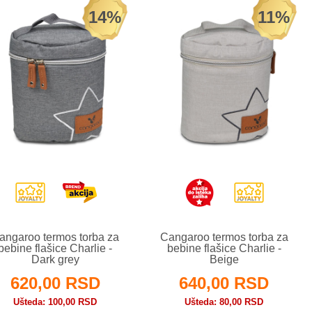
14%
11%
angaroo termos torba za
Cangaroo termos torba za
bebine flašice Charlie -
bebine flašice Charlie -
Dark grey
Beige
620,00 RSD
640,00 RSD
Ušteda
100,00 RSD
Ušteda
80,00 RSD