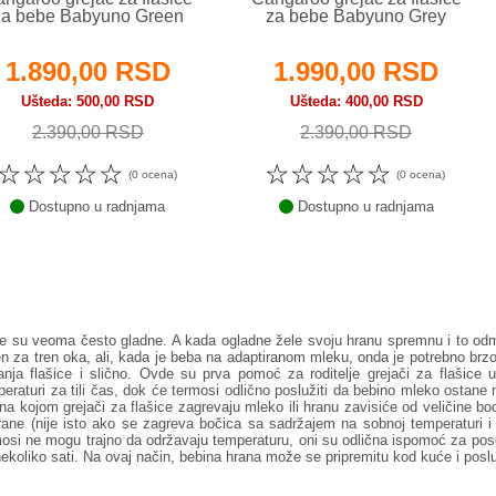
za bebe Babyuno Green
za bebe Babyuno Grey
1.890,00 RSD
1.990,00 RSD
Ušteda
500,00 RSD
Ušteda
400,00 RSD
2.390,00 RSD
2.390,00 RSD
☆
☆
☆
☆
☆
☆
☆
☆
☆
☆
(0 ocena)
(0 ocena)
Dostupno u radnjama
Dostupno u radnjama
e su veoma često gladne. A kada ogladne žele svoju hranu spremnu i to odma
n za tren oka, ali, kada je beba na adaptiranom mleku, onda je potrebno brzo
janja flašice i slično. Ovde su prva pomoć za roditelje grejači za flašice 
eraturi za tili čas, dok će termosi odlično poslužiti da bebino mleko ostane
na kojom grejači za flašice zagrevaju mleko ili hranu zavisiće od veličine b
hrane (nije isto ako se zagreva bočica sa sadržajem na sobnoj temperaturi i 
osi ne mogu trajno da održavaju temperaturu, oni su odlična ispomoć za poset
ekoliko sati. Na ovaj način, bebina hrana može se pripremitu kod kuće i poslu