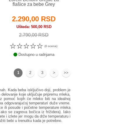
flašice za bebe Grey
2.290,00 RSD
Ušteda
500,00 RSD
2.790,00 RSD
☆
☆
☆
☆
☆
(0 ocena)
Dostupno u radnjama
1
2
3
>
>>
h. Kada beba isključivo doji, problem je
 delovanje koje uključuje pripremu mleka,
uz pomoć kojih će mleko biti na idealnoj
 na odgovarajućoj temperaturi duže vreme.
oce ili posude i početne temperature mleka
ako se zagreva bočica iz frižidera). Iako
e i izlete jer mogu da drže temperaturu i
žiti bebi u trenutku kada je potrebno.