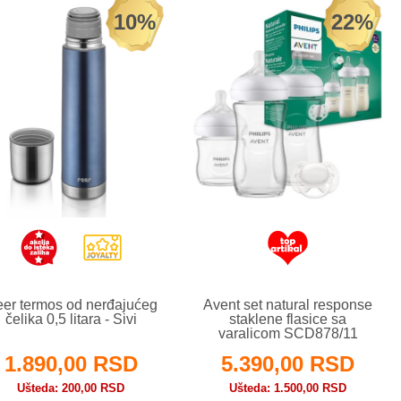
10%
22%
er termos od nerđajućeg
Avent set natural response
čelika 0,5 litara - Sivi
staklene flasice sa
varalicom SCD878/11
1.890,00 RSD
5.390,00 RSD
Ušteda
200,00 RSD
Ušteda
1.500,00 RSD