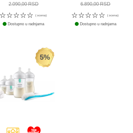
2.090,00 RSD
6.890,00 RSD
☆
☆
☆
☆
☆
☆
☆
☆
☆
☆
( ocena)
( ocena)
Dostupno u radnjama
Dostupno u radnjama
5%