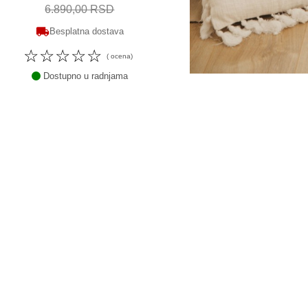
6.890,00 RSD
Besplatna dostava
☆
☆
☆
☆
☆
( ocena)
Dostupno u radnjama