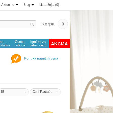
Aktuelno
Blog
Lista želja (0)
Korpa
0
ine,
Odeća
Igračke za
AKCIJA
aldahini
i obuća
bebe i decu
Politika najnižih cena