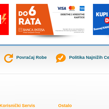
Povraćaj Robe
Politika Najnižih C
Korisnički Servis
Ostalo