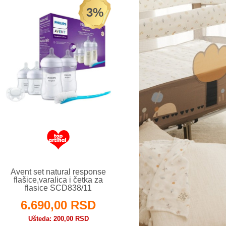
3%
Avent set natural response
flašice,varalica i četka za
flasice SCD838/11
6.690,00 RSD
Ušteda
200,00 RSD