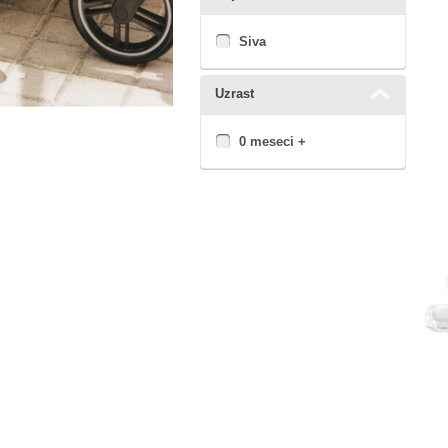
Siva
Uzrast
0 meseci +