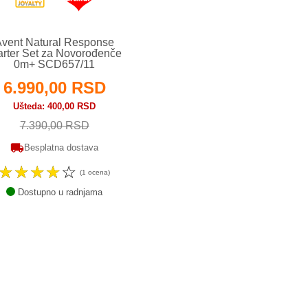
Avent Natural Response
arter Set za Novorođenče
0m+ SCD657/11
6.990,00 RSD
Ušteda
400,00 RSD
7.390,00 RSD
Besplatna dostava
☆
☆
☆
☆
☆
(1 ocena)
Dostupno u radnjama