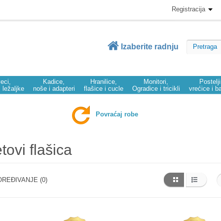
Registracija
Izaberite radnju
eci,
Kadice,
Hranilice,
Monitori,
Postelj
i ležaljke
noše i adapteri
flašice i cucle
Ogradice i tricikli
vrećice i b
Povraćaj robe
tovi flašica
REĐIVANJE (0)