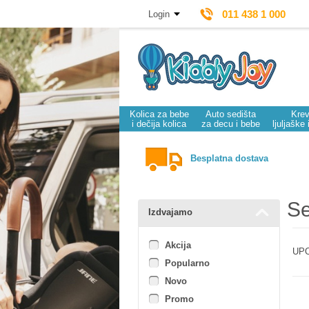
011 438 1 000
Login
Kolica za bebe
Auto sedišta
Krev
i dečija kolica
za decu i bebe
ljuljaške 
Besplatna dostava
Se
Izdvajamo
Akcija
UPO
Popularno
Novo
Promo