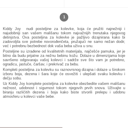
1
Kiddy Joy nudi posteljine za kolevke, koja će pružiti najnežniji i
najudobniji san vašem mališanu tokom najvažnijih trenutaka njegovog
detinjstva. Ova posteljina za kolevke je pažljivo dizajnirana kako bi
zadovoljila sve potrebe novorođenčeta, pružajući ne samo nežan dodir,
već i potrebnu bezbednost dok vaša beba uživa u snu.
Posteljine su izrađene od kvalitetnih materijala, najčešće pamuka, jer je
bitno da budu prijatne za nežnu bebinu kožu. Dolaze u dimenzijama koje
savršeno odgovaraju vašoj kolevci i sadrže sve što vam je potrebno,
ogradicu, jastuče, čaršav, i prekrivač za bebu.
Kompleti posteljina za kolevku su raznovrsnog dizajna i dolaze u širokom
izboru boja, dezena i šara koje će osvežiti i ulepšati svaku kolevku i
dečju sobu.
Uz Kiddy Joy komplete posteljina za kolevke obezbedite vašem mališanu
nežnost, udobnost i sigurnost tokom njegovih prvih snova. Uživajte u
biranju različitih dezena i boja kako biste stvorili prelepu i udobnu
atmosferu u kolevci vaše bebe.