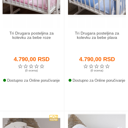
Odeća i obuća
Igračke za bebe i decu
Tri Drugara posteljina za
Tri Drugara posteljina za
AKCIJA
kolevku za bebe roze
kolevku za bebe plava
Prodavnica
4.790,00 RSD
4.790,00 RSD
Call Centar
☆
☆
☆
☆
☆
☆
☆
☆
☆
☆
(0 ocena)
(0 ocena)
011 438 1 000
Dostupno za Online poručivanje
Dostupno za Online poručivanje