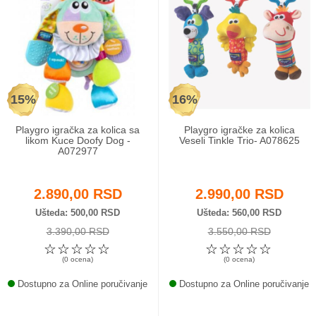
15%
16%
Playgro igračka za kolica sa
Playgro igračke za kolica
likom Kuce Doofy Dog -
Veseli Tinkle Trio- A078625
A072977
2.890,00 RSD
2.990,00 RSD
Ušteda
500,00 RSD
Ušteda
560,00 RSD
3.390,00 RSD
3.550,00 RSD
☆
☆
☆
☆
☆
☆
☆
☆
☆
☆
(0 ocena)
(0 ocena)
Dostupno za Online poručivanje
Dostupno za Online poručivanje