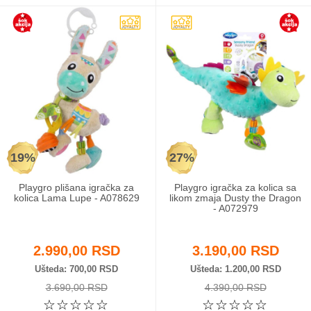
19%
27%
Playgro plišana igračka za
Playgro igračka za kolica sa
kolica Lama Lupe - A078629
likom zmaja Dusty the Dragon
- A072979
2.990,00 RSD
3.190,00 RSD
Ušteda
700,00 RSD
Ušteda
1.200,00 RSD
3.690,00 RSD
4.390,00 RSD
☆
☆
☆
☆
☆
☆
☆
☆
☆
☆