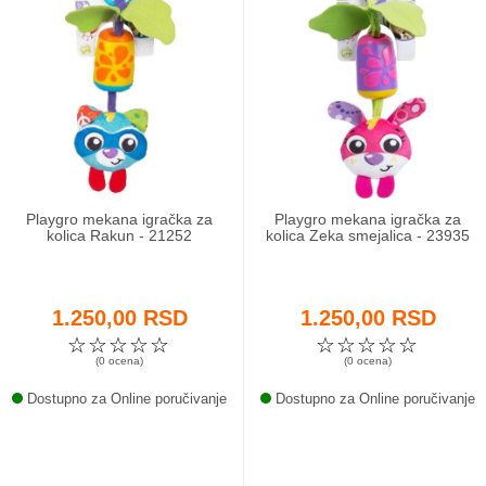
Playgro mekana igračka za
Playgro mekana igračka za
kolica Rakun - 21252
kolica Zeka smejalica - 23935
1.250,00 RSD
1.250,00 RSD
☆
☆
☆
☆
☆
☆
☆
☆
☆
☆
(0 ocena)
(0 ocena)
Dostupno za Online poručivanje
Dostupno za Online poručivanje