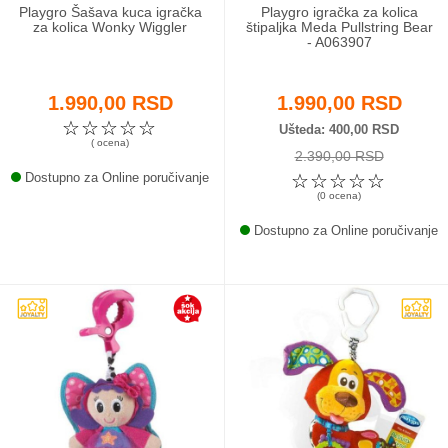
Playgro Šašava kuca igračka
Playgro igračka za kolica
za kolica Wonky Wiggler
štipaljka Meda Pullstring Bear
- A063907
1.990,00 RSD
1.990,00 RSD
☆
☆
☆
☆
☆
Ušteda
400,00 RSD
( ocena)
2.390,00 RSD
Dostupno za Online poručivanje
☆
☆
☆
☆
☆
(0 ocena)
Dostupno za Online poručivanje