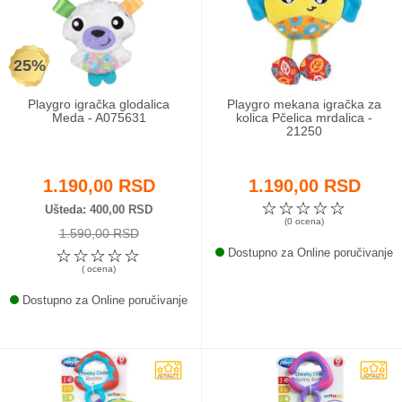
Odeća i obuća
25%
Igračke za bebe i decu
Playgro igračka glodalica
Playgro mekana igračka za
AKCIJA
Meda - A075631
kolica Pčelica mrdalica -
21250
Prodavnica
1.190,00 RSD
1.190,00 RSD
Call Centar
☆
☆
☆
☆
☆
Ušteda
400,00 RSD
(0 ocena)
1.590,00 RSD
011 438 1 000
☆
☆
☆
☆
☆
Dostupno za Online poručivanje
( ocena)
Dostupno za Online poručivanje