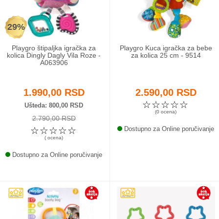
29%
Playgro štipaljka igračka za
Playgro Kuca igračka za bebe
kolica Dingly Dagly Vila Roze -
za kolica 25 cm - 9514
A063906
1.990,00 RSD
2.590,00 RSD
☆
☆
☆
☆
☆
Ušteda
800,00 RSD
(0 ocena)
2.790,00 RSD
☆
☆
☆
☆
☆
Dostupno za Online poručivanje
( ocena)
Dostupno za Online poručivanje