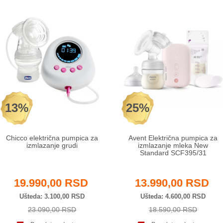
13%
25%
Chicco električna pumpica za
Avent Električna pumpica za
izmlazanje grudi
izmlazanje mleka New
Standard SCF395/31
19.990,00 RSD
13.990,00 RSD
Ušteda
3.100,00 RSD
Ušteda
4.600,00 RSD
23.090,00 RSD
18.590,00 RSD