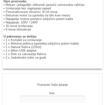
Opis proizvoda:
• Mekan i prilagodljiv silikonski jastučić univerzalne veličine
• Izmlazanje bez naginjanja napred
• Personalizovano iskustvo, 8+16 nivoa
• Bešuman motor za upotrebu na bilo kom mestu
• Napajanje motora pumpice isključivo putem kabla
• Napajanje: 100V / 240V
• 16 nivoa izmlazanja
• 8 nivoa stimulacije
U pakovanju se dobija:
• 1 x Komplet za izmlazanje
• 1 x Motorna jedinica (upotreba isključivo putem kabla)
• 1 x Natural flašica (125ml)
• 1 x Mikro USB adapter
• 1 x Disk za zatvaranje flašica
• 2 x Jednokratni tuferi za grudi
Postavite Vaše pitanje
Ime