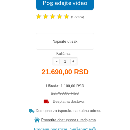
Pogledajte video
☆
☆
☆
☆
☆
(1 ocena)
Napišite utisak
Količina:
21.690,00 RSD
Ušteda
1.100,00 RSD
22.790,00 RSD
Besplatna dostava
Dostupno za isporuku na kućnu adresu
Proverite dostupnost u radnjama
Prodajni podsticaj „Sniženje” važi
