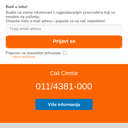
Budi u toku!
Budite na vreme informisani o najprodavanijim proizvodima koji su
trenutno na sniženju.
Ostavite Vašu e-mail adresu i prijavite se na naš newsletter!
Prijavom na newsletter prihvatate
Uslove korišćenja
Call Centar
011/4381-000
Više informacija