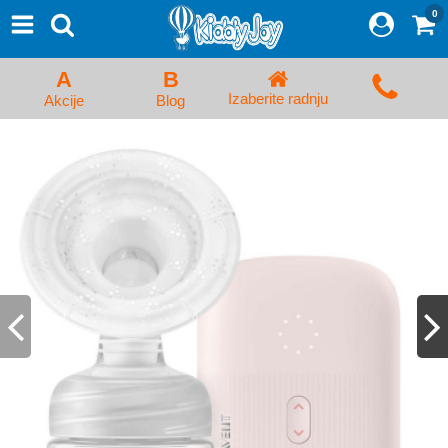
0
⨯
Proizvodi
Početna
A
B
Prijava/Registracija
Izaberite radnju
Akcije
Blog
Kolica za bebe i dečija kolica
Auto sedišta za decu i bebe
Kreveci, ljuljaške i ležaljke
Kadice, noše i adapteri
Hranilice, flašice i cucle
Monitori, Ogradice i tricikli
Posteljine, vrećice i baldahini