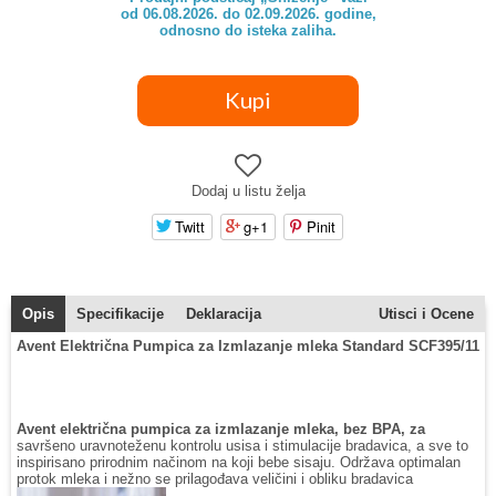
od 06.08.2026. do 02.09.2026. godine,

odnosno do isteka zaliha.
Dodaj u listu želja
Twitt
g+1
Pinit
Opis
Specifikacije
Deklaracija
Utisci i Ocene
Avent Električna Pumpica za Izmlazanje mleka Standard SCF395/11
Avent električna pumpica za izmlazanje mleka, bez BPA, za
savršeno uravnoteženu kontrolu usisa i stimulacije bradavica, a sve to
inspirisano prirodnim načinom na koji bebe sisaju. Održava optimalan
protok mleka i nežno se prilagođava veličini i obliku bradavica