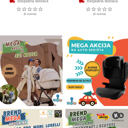
Besplatna dostava
Besplatna dostava
☆
☆
☆
☆
☆
☆
☆
☆
☆
☆
(0 ocena)
(0 ocena)