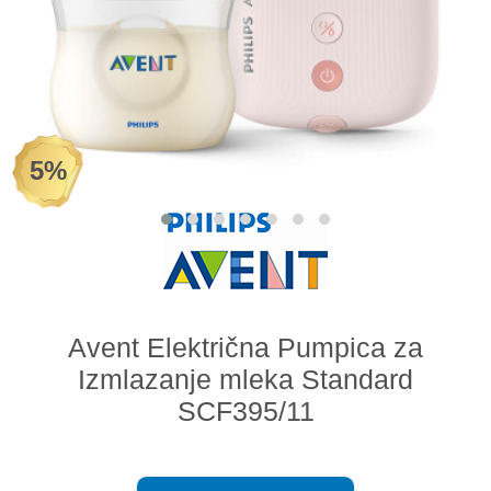
Odeća i obuća
Igračke za bebe i decu
AKCIJA
5%
Prodavnica
Call Centar
011 438 1 000
Avent Električna Pumpica za
Izmlazanje mleka Standard
SCF395/11