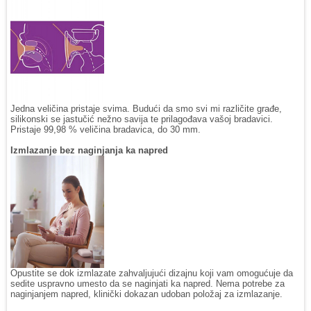
Jedna veličina pristaje svima. Budući da smo svi mi različite građe,
silikonski se jastučić nežno savija te prilagođava vašoj bradavici.
Pristaje 99,98 % veličina bradavica, do 30 mm.
Izmlazanje bez naginjanja ka napred
Opustite se dok izmlazate zahvaljujući dizajnu koji vam omogućuje da
sedite uspravno umesto da se naginjati ka napred. Nema potrebe za
naginjanjem napred, klinički dokazan udoban položaj za izmlazanje.