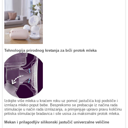
Tehnologija prirodnog kretanja za brži protok mleka
Izdojite više mleka u kraćem roku uz pomoć jastučića koji podstiče i
izmlaza mleko poput bebe. Besprekorno se prebacuje iz načina rada
stimulacije u način rada izmlazanja, a primjenjuje upravo pravu količinu
pritiska stimulacije bradavica i sile usisa za maksimalni protok mleka.
Mekan i prilagodljiv silikonski jastučić univerzalne veličine