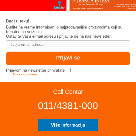
Budi u toku!
Budite na vreme informisani o najprodavanijim proizvodima koji su
trenutno na sniženju.
Ostavite Vašu e-mail adresu i prijavite se na naš newsletter!
Prijavom na newsletter prihvatate
Uslove korišćenja
Call Centar
011/4381-000
Više informacija