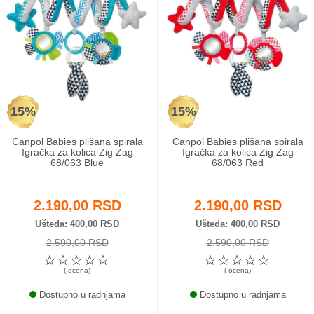
15%
15%
Canpol Babies plišana spirala
Canpol Babies plišana spirala
Igračka za kolica Zig Zag
Igračka za kolica Zig Zag
68/063 Blue
68/063 Red
2.190,00 RSD
2.190,00 RSD
Ušteda
400,00 RSD
Ušteda
400,00 RSD
2.590,00 RSD
2.590,00 RSD
☆
☆
☆
☆
☆
☆
☆
☆
☆
☆
( ocena)
( ocena)
Dostupno u radnjama
Dostupno u radnjama