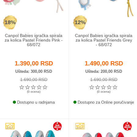
Odeća i obuća
18%
12%
Igračke za bebe i decu
Canpol Babies igračka spirala
Canpol Babies igračka spirala
AKCIJA
za kolica Pastel Friends Pink -
za kolica Pastel Friends Grey
68/072
- 68/072
Prodavnica
1.390,00 RSD
1.490,00 RSD
Call Centar
Ušteda
300,00 RSD
Ušteda
200,00 RSD
1.690,00 RSD
1.690,00 RSD
011 438 1 000
☆
☆
☆
☆
☆
☆
☆
☆
☆
☆
(0 ocena)
(0 ocena)
Dostupno u radnjama
Dostupno za Online poručivanje