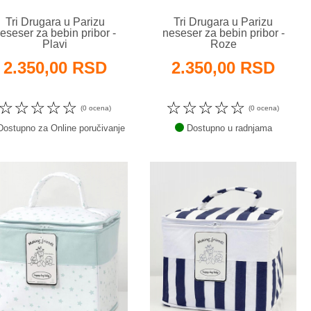
Tri Drugara u Parizu
Tri Drugara u Parizu
eseser za bebin pribor -
neseser za bebin pribor -
Plavi
Roze
2.350,00 RSD
2.350,00 RSD
☆
☆
☆
☆
☆
☆
☆
☆
☆
☆
(0 ocena)
(0 ocena)
ostupno za Online poručivanje
Dostupno u radnjama