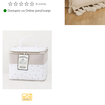
☆
☆
☆
☆
☆
(0 ocena)
Dostupno za Online poručivanje