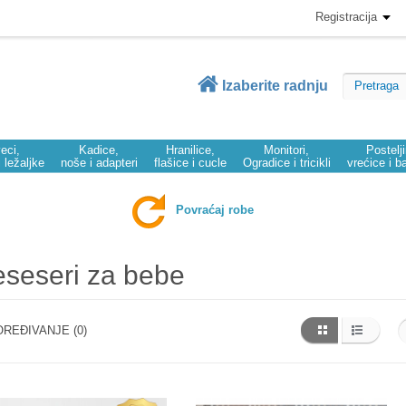
Registracija
Izaberite radnju
eci,
Kadice,
Hranilice,
Monitori,
Postelj
i ležaljke
noše i adapteri
flašice i cucle
Ogradice i tricikli
vrećice i b
Povraćaj robe
seseri za bebe
REĐIVANJE (0)