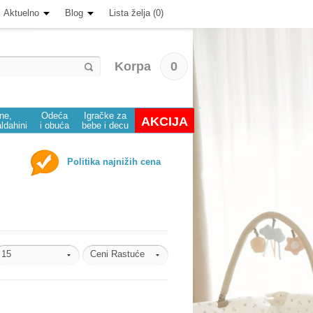
Aktuelno
Blog
Lista želja (0)
Korpa
0
ine,
Odeća
Igračke za
AKCIJA
aldahini
i obuća
bebe i decu
Politika najnižih cena