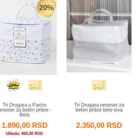
20%
Tri Drugara u Parizu
Tri Drugara neseser za
eseser za bebin pribor -
bebin pribor belo siva
Bela
1.890,00 RSD
2.350,00 RSD
Ušteda
460,00 RSD