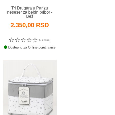
Tri Drugara u Parizu
neseser za bebin pribor -
Bež
2.350,00 RSD
☆
☆
☆
☆
☆
(0 ocena)
Dostupno za Online poručivanje