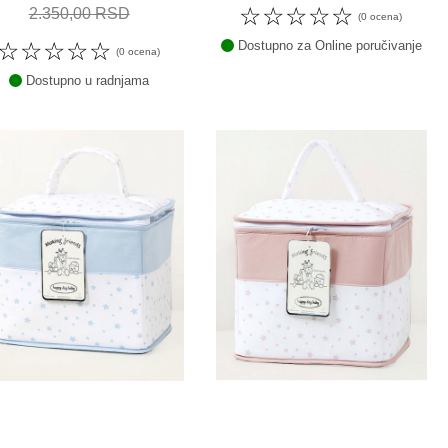
☆
☆
☆
☆
☆
2.350,00 RSD
(0 ocena)
☆
☆
☆
☆
☆
Dostupno za Online poručivanje
(0 ocena)
Dostupno u radnjama