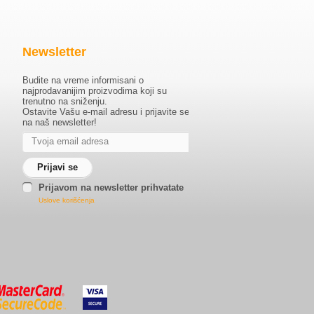
Newsletter
Budite na vreme informisani o
najprodavanijim proizvodima koji su
trenutno na sniženju.
Ostavite Vašu e-mail adresu i prijavite se
na naš newsletter!
Prijavom na newsletter prihvatate
Uslove korišćenja