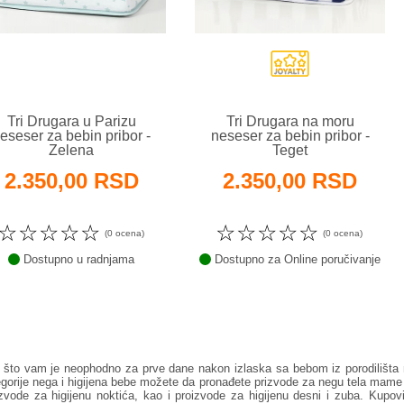
Tri Drugara u Parizu
Tri Drugara na moru
eseser za bebin pribor -
neseser za bebin pribor -
Zelena
Teget
2.350,00 RSD
2.350,00 RSD
☆
☆
☆
☆
☆
☆
☆
☆
☆
☆
(0 ocena)
(0 ocena)
Dostupno u radnjama
Dostupno za Online poručivanje
 što vam je neophodno za prve dane nakon izlaska sa bebom iz porodilišta 
egorije nega i higijena bebe možete da pronađete prizvode za negu tela mame
izvode za higijenu noktića, kao i proizvode za higijenu desni i zuba. Kupov