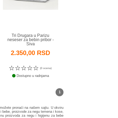
Tri Drugara u Parizu
neseser za bebin pribor -
Siva
2.350,00 RSD
☆
☆
☆
☆
☆
(0 ocena)
Dostupno u radnjama
1
možete pronaći na našem sajtu. U okviru
 i bebe, proizvode za negu temena i kose,
inu proizvoda za negu i higijenu za bebe