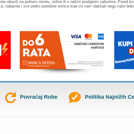
ete obaviti na jednom mestu, online ili u našim prodajnim salonima. Pored k
ca, nabavite i sve preko potrebne sitnice koje će vam olakšati negu vaše beb
Povraćaj Robe
Politika Najnižih C