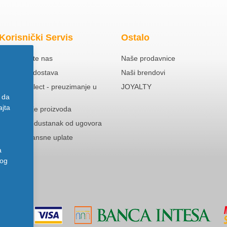
Korisnički Servis
Ostalo
Kontaktirajte nas
Naše prodavnice
Besplatna dostava
Naši brendovi
Click & Collect - preuzimanje u
JOYALTY
prodavnici
 da
ajta
Reklamacije proizvoda
Pravo na odustanak od ugovora
Politika Avansne uplate
a
nog