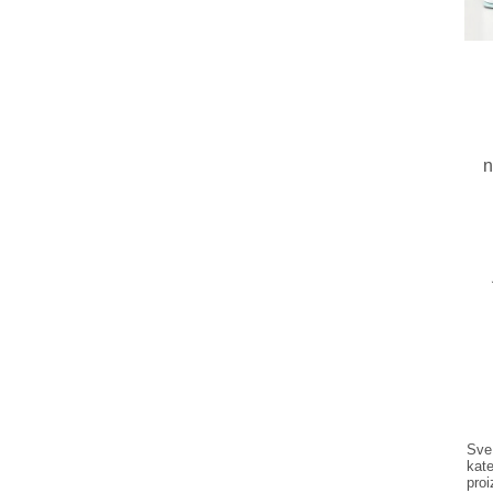
n
Sve
kat
pro