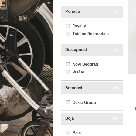
Ponuda
Joyalty
Totalna Rasprodaja
Dostupnost
Novi Beograd
Vračar
Brendovi
Deksi Group
n
Boja
Bela