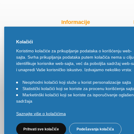
Informacije
Radno vreme za praznike
Kolačići
O nama
Koristimo kolačiće za prikupljanje podataka o korišćenju web-
Način isporuke
sajta. Svrha prikupljanja podataka putem kolačića nema u cilju
Načini plaćanja
identifikuje korisnike web-sajta, već da poboljša sadržaj web-s
Politika privatnosti
i unapredi Vaše korisničko iskustvo. Izdvajamo nekoliko vrsta:
Politika upotrebe kolačića
Neophodni kolačići koji služe u korist personalizacije sajta
•
Uslovi korišćenja
Statistički kolačići koji se koriste za procenu korišćenja sajt
•
Ugovor na daljinu
Marketinški kolačići koji se koriste za isporučivanje oglaše
•
sadržaja
Saznajte više o kolačićima
Prihvati sve kolačiće
Podešavanja kolačića