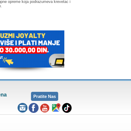
rupne opreme koja podrazumeva krevetac i
e.
ena
Pratite Nas