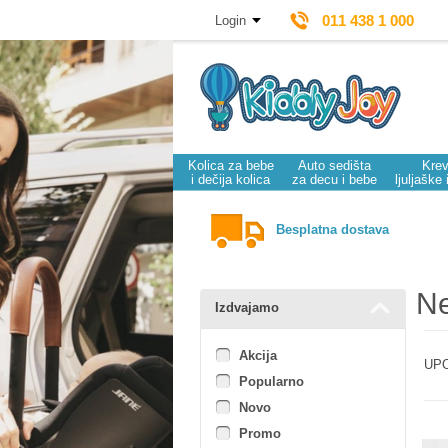
011 438 1 000
Login
Kolica za bebe
Auto sedišta
Krev
i dečija kolica
za decu i bebe
ljuljaške 
Besplatna dostava
Ne
Izdvajamo
Akcija
UPO
Popularno
Novo
Promo