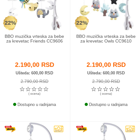
Odeća i obuća
22%
22%
Igračke za bebe i decu
BBO muzička vrteska za bebe
BBO muzička vrteska za bebe
AKCIJA
za krevetac Friends CC9606
za krevetac Owls CC9610
Prodavnica
2.190,00 RSD
2.190,00 RSD
Call Centar
Ušteda
600,00 RSD
Ušteda
600,00 RSD
2.790,00 RSD
2.790,00 RSD
011 438 1 000
☆
☆
☆
☆
☆
☆
☆
☆
☆
☆
( ocena)
( ocena)
Dostupno u radnjama
Dostupno u radnjama