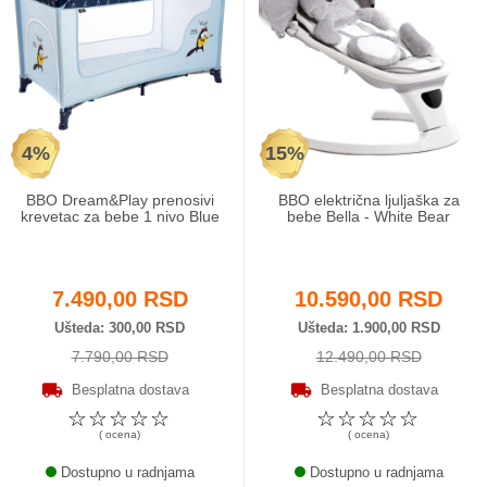
4%
15%
BBO Dream&Play prenosivi
BBO električna ljuljaška za
krevetac za bebe 1 nivo Blue
bebe Bella - White Bear
7.490,00 RSD
10.590,00 RSD
Ušteda
300,00 RSD
Ušteda
1.900,00 RSD
7.790,00 RSD
12.490,00 RSD
Besplatna dostava
Besplatna dostava
☆
☆
☆
☆
☆
☆
☆
☆
☆
☆
( ocena)
( ocena)
Dostupno u radnjama
Dostupno u radnjama