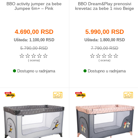
BBO activity jumper za bebe
BBO Dream&Play prenosivi
Jumpee 6m+ – Pink
krevetac za bebe 1 nivo Beige
4.690,00 RSD
5.990,00 RSD
Ušteda
1.100,00 RSD
Ušteda
1.800,00 RSD
5.790,00 RSD
7.790,00 RSD
☆
☆
☆
☆
☆
☆
☆
☆
☆
☆
( ocena)
( ocena)
Dostupno u radnjama
Dostupno u radnjama