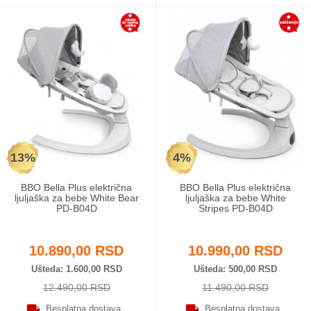
13%
4%
BBO Bella Plus električna
BBO Bella Plus električna
ljuljaška za bebe White Bear
ljuljaška za bebe White
PD-B04D
Stripes PD-B04D
10.890,00 RSD
10.990,00 RSD
Ušteda
1.600,00 RSD
Ušteda
500,00 RSD
12.490,00 RSD
11.490,00 RSD
Besplatna dostava
Besplatna dostava