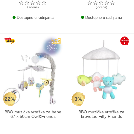
☆
☆
☆
☆
☆
☆
☆
☆
☆
☆
( ocena)
( ocena)
Dostupno u radnjama
Dostupno u radnjama
22%
3%
BBO muzička vrteška za bebe
BBO muzička vrteška za
67 x 50cm Owl&Friends
krevetac Fiffy Friends