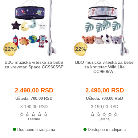
22%
22%
BBO muzička vrteska za bebe
BBO muzička vrteska za bebe
za krevetac Space CC9605SP
za krevetac Wild Life
CC9605WL
2.490,00 RSD
2.490,00 RSD
Ušteda
700,00 RSD
Ušteda
700,00 RSD
3.190,00 RSD
3.190,00 RSD
☆
☆
☆
☆
☆
☆
☆
☆
☆
☆
( ocena)
( ocena)
Dostupno u radnjama
Dostupno u radnjama