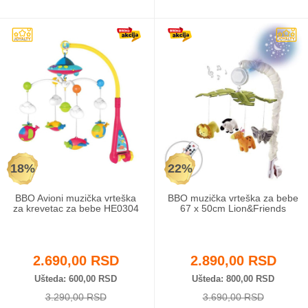
18%
22%
BBO Avioni muzička vrteška
BBO muzička vrteška za bebe
za krevetac za bebe HE0304
67 x 50cm Lion&Friends
2.690,00 RSD
2.890,00 RSD
Ušteda
600,00 RSD
Ušteda
800,00 RSD
3.290,00 RSD
3.690,00 RSD