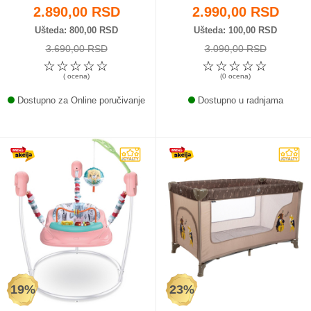
2.890,00 RSD
2.990,00 RSD
Ušteda
800,00 RSD
Ušteda
100,00 RSD
3.690,00 RSD
3.090,00 RSD
☆
☆
☆
☆
☆
☆
☆
☆
☆
☆
( ocena)
(0 ocena)
Dostupno za Online poručivanje
Dostupno u radnjama
19%
23%