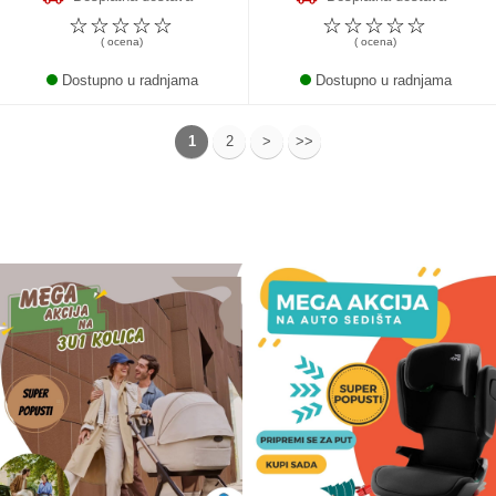
☆
☆
☆
☆
☆
☆
☆
☆
☆
☆
( ocena)
( ocena)
Dostupno u radnjama
Dostupno u radnjama
1
2
>
>>