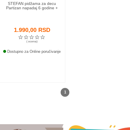
STEFAN pidžama za decu
Partizan napadaj 6 godine +
1.990,00 RSD
☆
☆
☆
☆
☆
( ocena)
Dostupno za Online poručivanje
1