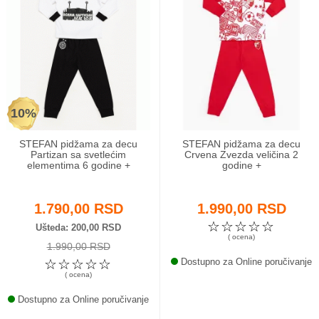
10%
STEFAN pidžama za decu
STEFAN pidžama za decu
Partizan sa svetlećim
Crvena Zvezda veličina 2
elementima 6 godine +
godine +
1.790,00 RSD
1.990,00 RSD
☆
☆
☆
☆
☆
Ušteda
200,00 RSD
( ocena)
1.990,00 RSD
☆
☆
☆
☆
☆
Dostupno za Online poručivanje
( ocena)
Dostupno za Online poručivanje