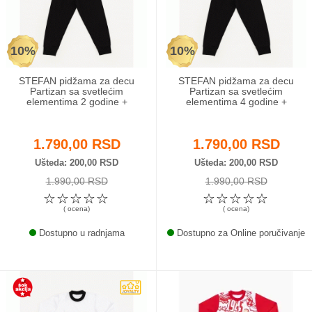
Odeća i obuća
10%
10%
Igračke za bebe i decu
STEFAN pidžama za decu
STEFAN pidžama za decu
AKCIJA
Partizan sa svetlećim
Partizan sa svetlećim
elementima 2 godine +
elementima 4 godine +
Prodavnica
1.790,00 RSD
1.790,00 RSD
Call Centar
Ušteda
200,00 RSD
Ušteda
200,00 RSD
1.990,00 RSD
1.990,00 RSD
011 438 1 000
☆
☆
☆
☆
☆
☆
☆
☆
☆
☆
( ocena)
( ocena)
Dostupno u radnjama
Dostupno za Online poručivanje