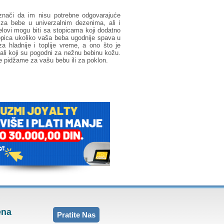
nači da im nisu potrebne odgovarajuće
za bebe u univerzalnim dezenima, ali i
lovi mogu biti sa stopicama koji dodatno
topica ukoliko vaša beba ugodnije spava u
 hladnije i toplije vreme, a ono što je
ijali koji su pogodni za nežnu bebinu kožu.
 pidžame za vašu bebu ili za poklon.
ena
Pratite Nas