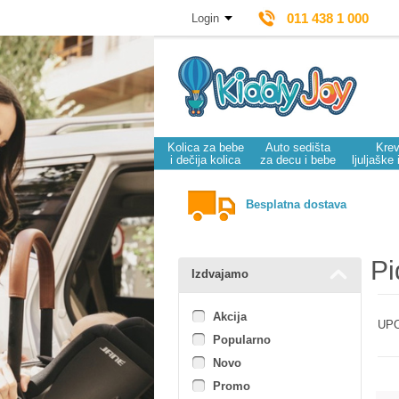
011 438 1 000
Login
Kolica za bebe
Auto sedišta
Krev
i dečija kolica
za decu i bebe
ljuljaške 
Besplatna dostava
Pi
Izdvajamo
Akcija
UPO
Popularno
Novo
Promo