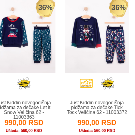
36%
36%
ust Kiddin novogodišnja
Just Kiddin novogodišnja
idžama za dečake Let it
pidžama za dečake Tick
Snow Veličina 62 -
Tock Veličina 62 - 11003372
11003363
990,00 RSD
990,00 RSD
Ušteda
560,00 RSD
Ušteda
560,00 RSD