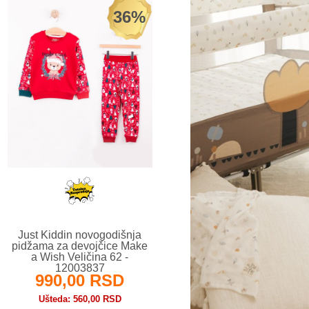
36%
Just Kiddin novogodišnja
pidžama za devojčice Make
a Wish Veličina 62 -
12003837
990,00 RSD
Ušteda
560,00 RSD