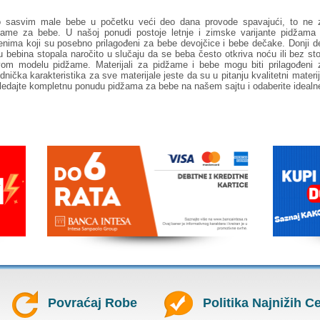
o sasvim male bebe u početku veći deo dana provode spavajući, to ne z
žame za bebe. U našoj ponudi postoje letnje i zimske varijante pidžama 
enima koji su posebno prilagođeni za bebe devojčice i bebe dečake. Donji de
u bebina stopala naročito u slučaju da se beba često otkriva noću ili bez s
vom modelu pidžame. Materijali za pidžame i bebe mogu biti prilagođeni za
dnička karakteristika za sve materijale jeste da su u pitanju kvalitetni mater
ledajte kompletnu ponudu pidžama za bebe na našem sajtu i odaberite idealne
Povraćaj Robe
Politika Najnižih C