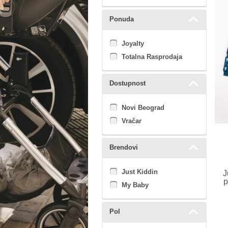
Ponuda
Joyalty
Totalna Rasprodaja
Dostupnost
Novi Beograd
Vračar
Brendovi
Just Kiddin
J
p
My Baby
Pol