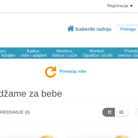
Registracija
Izaberite radnju
eci,
Kadice,
Hranilice,
Monitori,
Postelj
i ležaljke
noše i adapteri
flašice i cucle
Ogradice i tricikli
vrećice i b
Povraćaj robe
džame za bebe
REĐIVANJE (0)