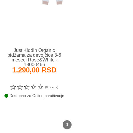
Just Kiddin Organic
pidžama za devojčice 3-6
meseci Rose&White -
18000466
1.290,00 RSD
☆
☆
☆
☆
☆
(0 ocena)
Dostupno za Online poručivanje
1