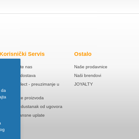
Korisnički Servis
Ostalo
Kontaktirajte nas
Naše prodavnice
Besplatna dostava
Naši brendovi
Click & Collect - preuzimanje u
JOYALTY
prodavnici
 da
ajta
Reklamacije proizvoda
Pravo na odustanak od ugovora
Politika Avansne uplate
a
nog