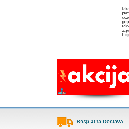
Iak
pid
dez
grej
tak
zaje
Pog
Besplatna Dostava