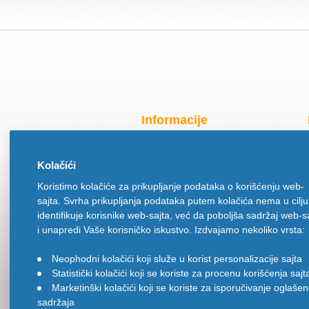
Informacije
Radno vreme za praznike
Kolačići
O nama
Koristimo kolačiće za prikupljanje podataka o korišćenju web-
Način isporuke
sajta. Svrha prikupljanja podataka putem kolačića nema u cilju
Načini plaćanja
identifikuje korisnike web-sajta, već da poboljša sadržaj web-s
Politika privatnosti
i unapredi Vaše korisničko iskustvo. Izdvajamo nekoliko vrsta:
Politika upotrebe kolačića
Neophodni kolačići koji služe u korist personalizacije sajta
•
Uslovi korišćenja
Statistički kolačići koji se koriste za procenu korišćenja sajt
•
Ugovor na daljinu
Marketinški kolačići koji se koriste za isporučivanje oglaše
•
sadržaja