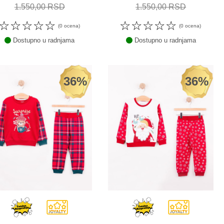
1.550,00 RSD
1.550,00 RSD
☆
☆
☆
☆
☆
☆
☆
☆
☆
☆
(0 ocena)
(0 ocena)
Dostupno u radnjama
Dostupno u radnjama
36%
36%