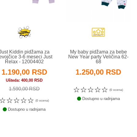
Just Kiddin pidžama za
My baby pidžama za bebe
evojčice 3-6 meseci Just
New Year party Veličina 62-
Relax - 12004402
68
1.190,00 RSD
1.250,00 RSD
Ušteda
400,00 RSD
☆
☆
☆
☆
☆
1.590,00 RSD
(0 ocena)
☆
☆
☆
☆
☆
Dostupno u radnjama
(0 ocena)
Dostupno u radnjama