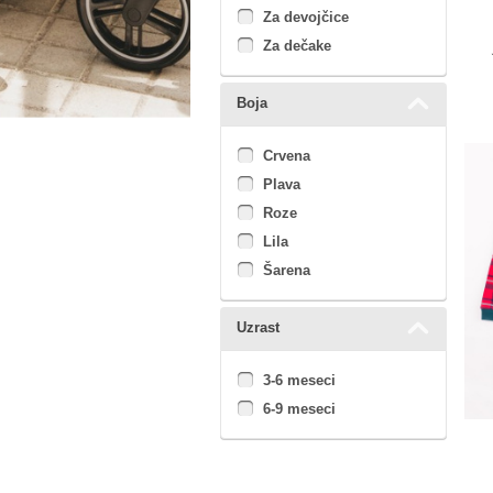
Za devojčice
Za dečake
Boja
Crvena
Plava
Roze
Lila
Šarena
Uzrast
3-6 meseci
6-9 meseci