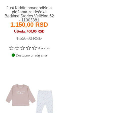
Just Kiddin novogodišnja
pidžama za dečake
Bedtime Stories Veličina 62
- 11003381
1.150,00 RSD
Ušteda
400,00 RSD
1.550,00 RSD
☆
☆
☆
☆
☆
(0 ocena)
Dostupno u radnjama