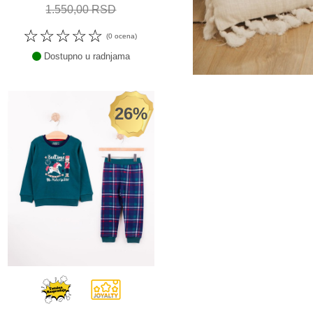
1.550,00 RSD
☆
☆
☆
☆
☆
(0 ocena)
Dostupno u radnjama
26%