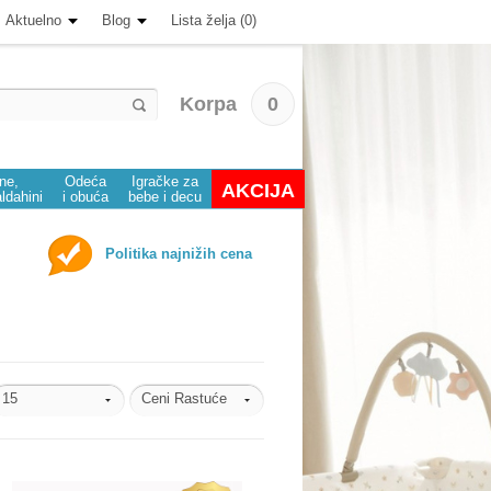
Aktuelno
Blog
Lista želja (0)
Korpa
0
ine,
Odeća
Igračke za
AKCIJA
aldahini
i obuća
bebe i decu
Politika najnižih cena