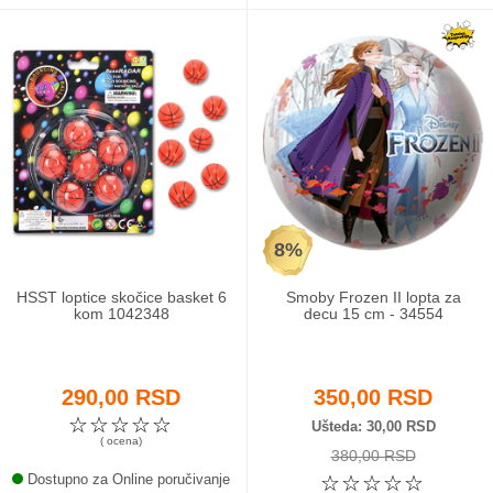
8%
HSST loptice skočice basket 6
Smoby Frozen II lopta za
kom 1042348
decu 15 cm - 34554
290,00 RSD
350,00 RSD
☆
☆
☆
☆
☆
Ušteda
30,00 RSD
( ocena)
380,00 RSD
Dostupno za Online poručivanje
☆
☆
☆
☆
☆