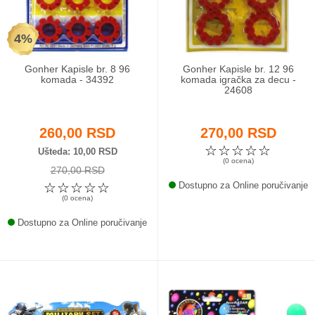
4%
Gonher Kapisle br. 8 96
Gonher Kapisle br. 12 96
komada - 34392
komada igračka za decu -
24608
260,00 RSD
270,00 RSD
☆
☆
☆
☆
☆
Ušteda
10,00 RSD
(0 ocena)
270,00 RSD
☆
☆
☆
☆
☆
Dostupno za Online poručivanje
(0 ocena)
Dostupno za Online poručivanje