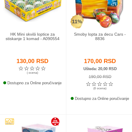
Odeća i obuća
11%
Igračke za bebe i decu
HK Mini skviši loptice za
Smoby lopta za decu Cars -
AKCIJA
stiskanje 1 komad - A090554
8836
Prodavnica
130,00 RSD
170,00 RSD
Call Centar
☆
☆
☆
☆
☆
Ušteda
20,00 RSD
( ocena)
190,00 RSD
011 438 1 000
Dostupno za Online poručivanje
☆
☆
☆
☆
☆
(0 ocena)
Dostupno za Online poručivanje