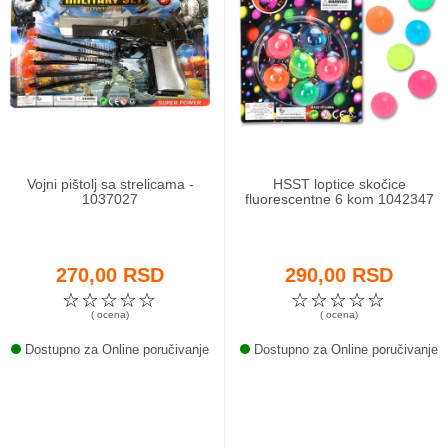
Vojni pištolj sa strelicama -
HSST loptice skočice
1037027
fluorescentne 6 kom 1042347
270,00 RSD
290,00 RSD
☆
☆
☆
☆
☆
☆
☆
☆
☆
☆
( ocena)
( ocena)
Dostupno za Online poručivanje
Dostupno za Online poručivanje