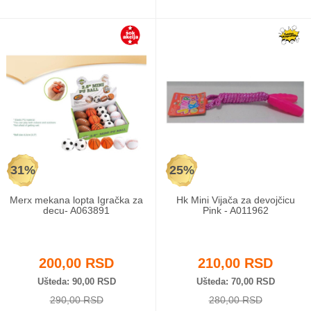
31%
25%
Merx mekana lopta Igračka za
Hk Mini Vijača za devojčicu
decu- A063891
Pink - A011962
200,00 RSD
210,00 RSD
Ušteda
90,00 RSD
Ušteda
70,00 RSD
290,00 RSD
280,00 RSD