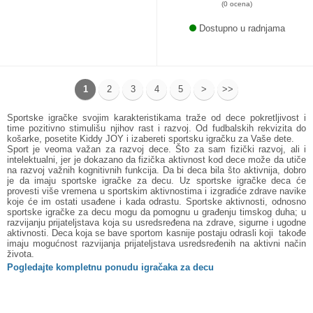
(0 ocena)
Dostupno u radnjama
1
2
3
4
5
>
>>
Sportske igračke svojim karakteristikama traže od dece pokretljivost i
time pozitivno stimulišu njihov rast i razvoj. Od fudbalskih rekvizita do
košarke, posetite Kiddy JOY i izabereti sportsku igračku za Vaše dete.
Sport je veoma važan za razvoj dece. Što za sam fizički razvoj, ali i
intelektualni, jer je dokazano da fizička aktivnost kod dece može da utiče
na razvoj važnih kognitivnih funkcija. Da bi deca bila što aktivnija, dobro
je da imaju sportske igračke za decu. Uz sportske igračke deca će
provesti više vremena u sportskim aktivnostima i izgradiće zdrave navike
koje će im ostati usađene i kada odrastu. Sportske aktivnosti, odnosno
sportske igračke za decu mogu da pomognu u građenju timskog duha; u
razvijanju prijateljstava koja su usredsređena na zdrave, sigurne i ugodne
aktivnosti. Deca koja se bave sportom kasnije postaju odrasli koji takođe
imaju mogućnost razvijanja prijateljstava usredsređenih na aktivni način
života.
Pogledajte kompletnu ponudu igračaka za decu