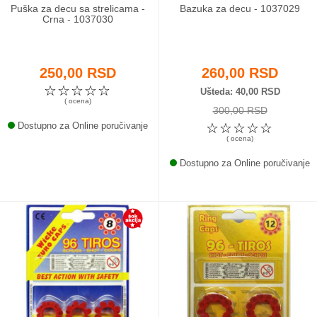
Puška za decu sa strelicama -
Bazuka za decu - 1037029
Crna - 1037030
250,00 RSD
260,00 RSD
☆
☆
☆
☆
☆
Ušteda
40,00 RSD
( ocena)
300,00 RSD
Dostupno za Online poručivanje
☆
☆
☆
☆
☆
( ocena)
Dostupno za Online poručivanje