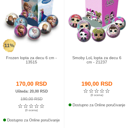
11%
Frozen lopta za decu 6 cm -
Smoby LoL lopta za decu 6
13515
cm - 21237
170,00 RSD
190,00 RSD
☆
☆
☆
☆
☆
Ušteda
20,00 RSD
(0 ocena)
190,00 RSD
☆
☆
☆
☆
☆
Dostupno za Online poručivanje
(0 ocena)
Dostupno za Online poručivanje