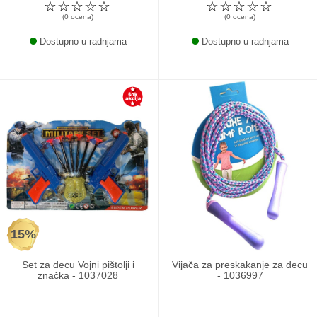
☆
☆
☆
☆
☆
☆
☆
☆
☆
☆
(0 ocena)
(0 ocena)
Dostupno u radnjama
Dostupno u radnjama
15%
Set za decu Vojni pištolji i
Vijača za preskakanje za decu
značka - 1037028
- 1036997