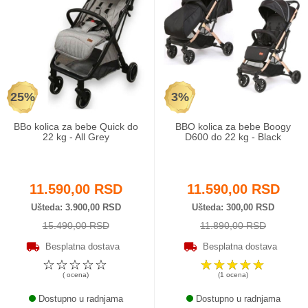
25%
3%
BBo kolica za bebe Quick do
BBO kolica za bebe Boogy
22 kg - All Grey
D600 do 22 kg - Black
11.590,00 RSD
11.590,00 RSD
Ušteda
3.900,00 RSD
Ušteda
300,00 RSD
15.490,00 RSD
11.890,00 RSD
Besplatna dostava
Besplatna dostava
☆
☆
☆
☆
☆
☆
☆
☆
☆
☆
( ocena)
(1 ocena)
Dostupno u radnjama
Dostupno u radnjama