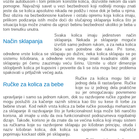
vozite autobusom i tom prilikom koristite kolica, dozvolite nekom da vam
pomogne. Najvažniji savet u vezi bezbednosti koji roditelji moraju znati
jeste da se kolica apsolutno nikada ne podižu i nose dok je beba u njima.
Bez obzira na bezbedonosne kaiševe i ostalu opremu koja kolica imaju,
prilikom podizanja istih može doći do slučajnog sklapanja kolica što je
situacija koja može znatno da ugrozi bebinu bezbednost ukoliko je beba u
tom trenutku unutra.
Svaka kolica imaju jedinstven način
sklapanja. Nekada je sklapanje moguće
Način sklapanja
izvršiti samo jednom rukom, a za neka kolica
biće vam potrebne obe ruke. Pri tome,
određene vrste kolica se sklapaju po dužini, neka kolica sklapaju se po
sistemu kišobrana, a određene vrste mogu imati kvadratni oblik pri
sklapanju pri čemu zauzimaju veću širinu. Uzmite u obzir dimenzije
sklopljenih kolica pri kupovini i proverite da li se ista mogu bez problema
spakovati u prtljažnik većeg auta.
Ručke za kolica mogu biti iz
jednog dela ili rastavljene. Ručke
Ručke za kolica za bebe
koje su iz jednog dela praktične
su jer omogućavaju povremeno
upravljanje i samo sa jednom rukom, dok su razdvojene ručke zgodne jer
mogu poslužiti za kačenje raznih sitnica kao što su kese ili torbe za
bebine stvari. Kod nekih vrsta kolica za bebe ručke poseduju mehanizam
za sklapanje ili razdvajanje što je funkcionalnost koja može biti naročito
korisna, ali imajte u vidu da ova funkcionalnost podrazumeva rogobatniji
dizajn. Takođe, korisno je da znate da se većina kolica koji imaju sistem
sa ručkama koje su razdvojene sklapaju po kišobran principu, otuda i
naziv
kišobran kolica
, dok kolica sa spojenim ručkama najčešće
poprimaju kockast oblik pri sklapanju.