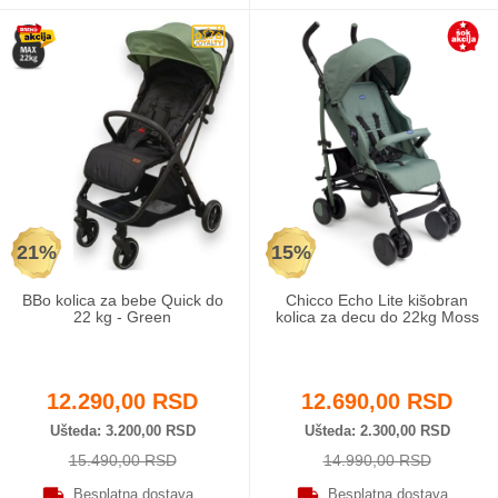
21%
15%
BBo kolica za bebe Quick do
Chicco Echo Lite kišobran
22 kg - Green
kolica za decu do 22kg Moss
12.290,00 RSD
12.690,00 RSD
Ušteda
3.200,00 RSD
Ušteda
2.300,00 RSD
15.490,00 RSD
14.990,00 RSD
Besplatna dostava
Besplatna dostava