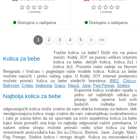
☆
☆
☆
☆
☆
☆
☆
☆
☆
☆
( ocena)
( ocena)
Dostupno u radnjama
Dostupno u radnjama
1
2
3
4
5
>
>>
Tražite kolica za bebe? Došli ste na pravo
mesto. Kiddy JOY se ponosi velikim izborom
Kolica za bebe
kolica za bebe, dečijih kolica, kolica 2u1 i
kolica 3u1. Posetite naše radnje na Novom
Beogradu i Vračaru i pogledajte naše modele kolica. Kolica za bebe
možete naručiti i preko našeg sajta. U Kiddy JOY internet prodavnici
možete pronaći kolica za bebe sledećih brendova:
BBO
,
Chicco
,
Babyzen
,
Cybex,
Inglesina
,
Graco
,
Hauck
,
Jane
,
Peg Perego
,
Stokke
.
Kupovina kolica svakako spada u
jednu od najbitnijih odluka po
Najbolja kolica za bebe
pitanju bebi opreme kod svih
budućih roditelja. Izbor
odgovarajućih kolica može znatno da vam olakša kretanje sa bebom, dok
neodgovarajuća kolica mogu znatno da vam zakomplikuju svakodnevnicu
i zato je zaista bitno da se upoznate sa svim aspektima kolica za bebe
kako biste pronašli ona koje će najbolje odgovarati vašim potrebama. U
našem online shopu možete pronaći veliki izbor kolica za bebe
renomiranih proizvođača kao što su Chicco, Bertoni, Jane, Jungle, Mast,
Peg Perego, Stokke kolica i mnogo drugih. Kolica za novorođenčad i