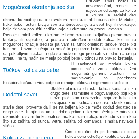
Prilikom izbora kolica za
novorođenčad, roditelji se
Mogućnost okretanja sedišta
najčešće odlučuju za kolica
u kojima je sedalni deo
okrenut ka roditelju da bi u svakom trenutku imali bebu na oku. Međutim,
kako bebe rastu i bivaju sve zainteresovanije za svet koji ih okružuje,
bolje će vam poslužiti sedišta koje su okrenuta ka pravcu kretanja.
Postoje modeli kolica u kojima je beba okrenuta isključivo prema pravcu
kretanja ili suprotno, a postoje i određeni modeli kolica koji imaju
mogućnost rotacije sedišta pa vam ta funkcionalnost takođe može biti
korisna. U ovom slučaju su naročito popularna kolica koja imaju sistem
sa pokretljivim ručkama gde se ručke mogu prebaciti sa jedne na drugu
stranu i na taj način se menja položaj bebe u odnosu na pravac kretanja.
U zavisnosti od modela kolica
postoji više vrsta točkova. Oni
Točkovi kolica za bebe
mogu biti gumeni, plastični i na
naduvavanje sa posebnom
funkcionalnošću u vidu potpune rotacije točkova i sigurnosne kočnice.
Ukoliko planirate da ista kolica koristite i za
drugo dete, razmislite o odgovarajućoj boji koja
Dodatni saveti
može proći kao univerzalna boja za kolica za
devojčice kao i kolica za dečake, ukoliko imate
starije dete, proverite da li se na željena kolica može dodati
dodatak za
drugo dete
. Imajte na umu i doba godine u kojem očekujete prinovu i
razmislite o svim funkcionalnostima koji vam trebaju u skladu sa tim kao
što su:
zaštita od sunca
, vetra,
zaštita od komaraca
, zimska navlaka i
slično.
Često se čini da pri formiranju cene
kolica cena određuje kvalitet. Ovde se
Kolica za bebe cena