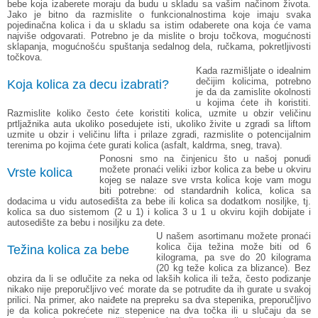
bebe koja izaberete moraju da budu u skladu sa vašim načinom života.
Jako je bitno da razmislite o funkcionalnostima koje imaju svaka
pojedinačna kolica i da u skladu sa istim odaberete ona koja će vama
najviše odgovarati. Potrebno je da mislite o broju točkova, mogućnosti
sklapanja, mogućnošću spuštanja sedalnog dela, ručkama, pokretljivosti
točkova.
Kada razmišljate o idealnim
dečijim kolicima, potrebno
Koja kolica za decu izabrati?
je da da zamislite okolnosti
u kojima ćete ih koristiti.
Razmislite koliko često ćete koristiti kolica, uzmite u obzir veličinu
prtljažnika auta ukoliko posedujete isti, ukoliko živite u zgradi sa liftom
uzmite u obzir i veličinu lifta i prilaze zgradi, razmislite o potencijalnim
terenima po kojima ćete gurati kolica (asfalt, kaldrma, sneg, trava).
Ponosni smo na činjenicu što u našoj ponudi
možete pronaći veliki izbor kolica za bebe u okviru
Vrste kolica
kojeg se nalaze sve vrsta kolica koje vam mogu
biti potrebne: od standardnih kolica,
kolica sa
dodacima u vidu autosedišta za bebe
ili
kolica sa dodatkom nosiljke
, tj.
kolica sa duo sistemom (2 u 1)
i
kolica 3 u 1
u okviru kojih dobijate i
autosedište za bebu i nosiljku za dete.
U našem asortimanu možete pronaći
kolica čija težina može biti od 6
Težina kolica za bebe
kilograma, pa sve do 20 kilograma
(20 kg teže kolica za blizance). Bez
obzira da li se odlučite za neka od lakših kolica ili teža, često podizanje
nikako nije preporučljivo već morate da se potrudite da ih gurate u svakoj
prilici. Na primer, ako naiđete na prepreku sa dva stepenika, preporučljivo
je da kolica pokrećete niz stepenice na dva točka ili u slučaju da se