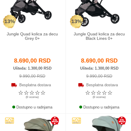
Odeća i obuća
13%
13%
Igračke za bebe i decu
Jungle Quad kolica za decu
Jungle Quad kolica za decu
AKCIJA
Grey 0+
Black Lines 0+
Prodavnica
8.690,00 RSD
8.690,00 RSD
Call Centar
Ušteda
1.300,00 RSD
Ušteda
1.300,00 RSD
9.990,00 RSD
9.990,00 RSD
011 438 1 000
Besplatna dostava
Besplatna dostava
☆
☆
☆
☆
☆
☆
☆
☆
☆
☆
(0 ocena)
(0 ocena)
Dostupno u radnjama
Dostupno u radnjama