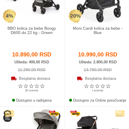
4%
20%
BBO kolica za bebe Boogy
Moni Cardi kolica za bebe -
D600 do 22 kg - Green
Blue
10.890,00 RSD
10.990,00 RSD
Ušteda
400,00 RSD
Ušteda
2.800,00 RSD
11.290,00 RSD
13.790,00 RSD
Besplatna dostava
Besplatna dostava
☆
☆
☆
☆
☆
☆
☆
☆
☆
☆
(0 ocena)
( ocena)
Dostupno u radnjama
Dostupno za Online poručivanje