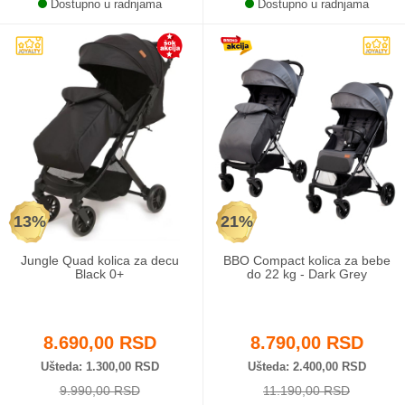
Dostupno u radnjama
Dostupno u radnjama
13%
21%
Jungle Quad kolica za decu
BBO Compact kolica za bebe
Black 0+
do 22 kg - Dark Grey
8.690,00 RSD
8.790,00 RSD
Ušteda
1.300,00 RSD
Ušteda
2.400,00 RSD
9.990,00 RSD
11.190,00 RSD