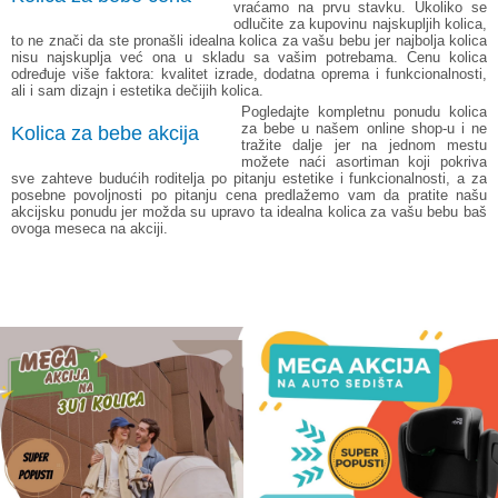
vraćamo na prvu stavku. Ukoliko se
odlučite za kupovinu najskupljih kolica,
to ne znači da ste pronašli idealna kolica za vašu bebu jer najbolja kolica
nisu najskuplja već ona u skladu sa vašim potrebama. Cenu kolica
određuje više faktora: kvalitet izrade, dodatna oprema i funkcionalnosti,
ali i sam dizajn i estetika dečijih kolica.
Pogledajte kompletnu ponudu
kolica
za bebe
u našem online shop-u i ne
Kolica za bebe akcija
tražite dalje jer na jednom mestu
možete naći asortiman koji pokriva
sve zahteve budućih roditelja po pitanju estetike i funkcionalnosti, a za
posebne povoljnosti po pitanju cena predlažemo vam da pratite našu
akcijsku ponudu
jer možda su upravo ta idealna kolica za vašu bebu baš
ovoga meseca na akciji.