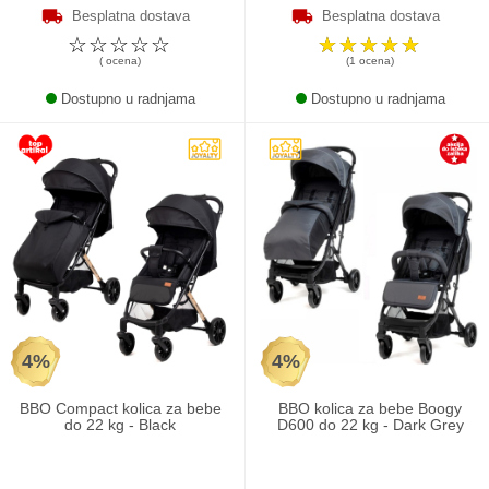
Besplatna dostava
Besplatna dostava
☆
☆
☆
☆
☆
☆
☆
☆
☆
☆
( ocena)
(1 ocena)
Dostupno u radnjama
Dostupno u radnjama
4%
4%
BBO Compact kolica za bebe
BBO kolica za bebe Boogy
do 22 kg - Black
D600 do 22 kg - Dark Grey