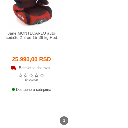
Odeća i obuća
Igračke za bebe i decu
Jane MONTECARLO auto
AKCIJA
sedište 2-3 od 15-36 kg Red
Prodavnica
25.990,00 RSD
Call Centar
Besplatna dostava
☆
☆
☆
☆
☆
011 438 1 000
(0 ocena)
Dostupno u radnjama
1