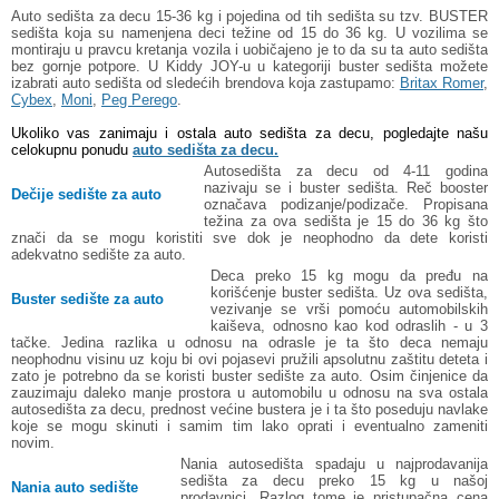
Auto sedišta za decu 15-36 kg i pojedina od tih sedišta su tzv. BUSTER
sedišta koja su namenjena deci težine od 15 do 36 kg. U vozilima se
montiraju u pravcu kretanja vozila i uobičajeno je to da su ta auto sedišta
bez gornje potpore. U Kiddy JOY-u u kategoriji buster sedišta možete
izabrati auto sedišta od sledećih brendova koja zastupamo:
Britax Romer
,
Cybex
,
Moni
,
Peg Perego
.
Ukoliko vas zanimaju i ostala auto sedišta za decu, pogledajte našu
celokupnu ponudu
auto sedišta za decu.
Autosedišta za decu od 4-11 godina
nazivaju se i buster sedišta. Reč booster
Dečije sedište za auto
označava podizanje/podizače. Propisana
težina za ova sedišta je 15 do 36 kg što
znači da se mogu koristiti sve dok je neophodno da dete koristi
adekvatno sedište za auto.
Deca preko 15 kg mogu da pređu na
korišćenje buster sedišta. Uz ova sedišta,
Buster sedište za auto
vezivanje se vrši pomoću automobilskih
kaiševa, odnosno kao kod odraslih - u 3
tačke. Jedina razlika u odnosu na odrasle je ta što deca nemaju
neophodnu visinu uz koju bi ovi pojasevi pružili apsolutnu zaštitu deteta i
zato je potrebno da se koristi buster sedište za auto. Osim činjenice da
zauzimaju daleko manje prostora u automobilu u odnosu na sva ostala
autosedišta za decu, prednost većine bustera je i ta što poseduju navlake
koje se mogu skinuti i samim tim lako oprati i eventualno zameniti
novim.
Nania autosedišta spadaju u najprodavanija
sedišta za decu preko 15 kg u našoj
Nania auto sedište
prodavnici. Razlog tome je pristupačna cena