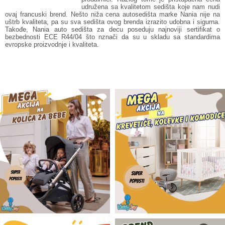
udružena sa kvalitetom sedišta koje nam nudi
ovaj francuski brend. Nešto niža cena autosedišta marke Nania nije na
uštrb kvaliteta, pa su sva sedišta ovog brenda izrazito udobna i sigurna.
Takođe, Nania auto sedišta za decu poseduju najnoviji sertifikat o
bezbednosti ECE R44/04 što nznači da su u skladu sa standardima
evropske proizvodnje i kvaliteta.