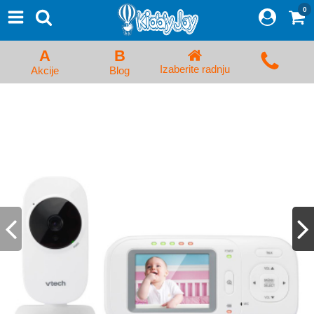
0
⨯
Proizvodi
Početna
A
B
Prijava/Registracija
Izaberite radnju
Akcije
Blog
Kolica za bebe i dečija kolica
Auto sedišta za decu i bebe
Kreveci, ljuljaške i ležaljke
Kadice, noše i adapteri
Hranilice, flašice i cucle
Monitori, Ogradice i tricikli
Posteljine, vrećice i baldahini