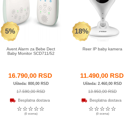
5%
18%
Avent Alarm za Bebe Dect
Reer IP baby kamera
Baby Monitor SCD711/52
16.790,00 RSD
11.490,00 RSD
Ušteda
800,00 RSD
Ušteda
2.460,00 RSD
17.590,00 RSD
13.950,00 RSD
Besplatna dostava
Besplatna dostava
☆
☆
☆
☆
☆
☆
☆
☆
☆
☆
(0 ocena)
(0 ocena)