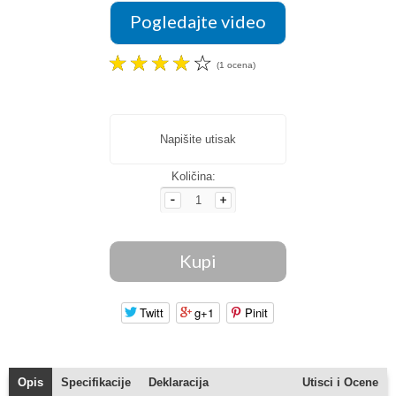
Pogledajte video
☆
☆
☆
☆
☆
(1 ocena)
Napišite utisak
Količina:
Twitt
g+1
Pinit
Opis
Specifikacije
Deklaracija
Utisci i Ocene