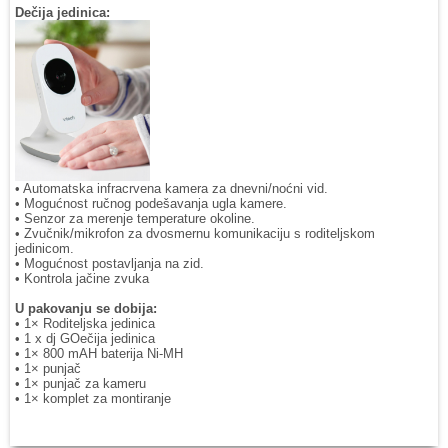
Dečija jedinica:
• Automatska infracrvena kamera za dnevni/noćni vid.
• Mogućnost ručnog podešavanja ugla kamere.
• Senzor za merenje temperature okoline.
• Zvučnik/mikrofon za dvosmernu komunikaciju s roditeljskom
jedinicom.
• Mogućnost postavljanja na zid.
• Kontrola jačine zvuka
U pakovanju se dobija:
• 1× Roditeljska jedinica
• 1 x dj GOečija jedinica
• 1× 800 mAH baterija Ni-MH
• 1× punjač
• 1× punjač za kameru
• 1× komplet za montiranje