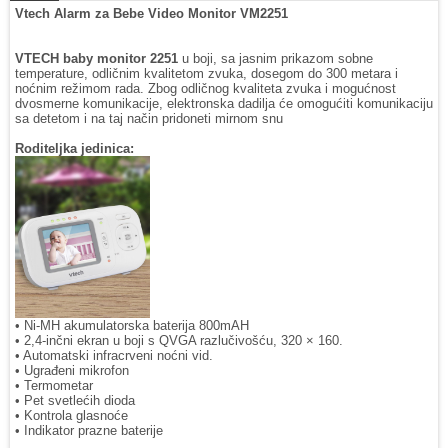
Vtech Alarm za Bebe Video Monitor VM2251
VTECH baby monitor 2251
u boji, sa jasnim prikazom sobne
temperature, odličnim kvalitetom zvuka, dosegom do 300 metara i
noćnim režimom rada. Zbog odličnog kvaliteta zvuka i mogućnost
dvosmerne komunikacije, elektronska dadilja će omogućiti komunikaciju
sa detetom i na taj način pridoneti mirnom snu
Roditeljka jedinica:
• Ni-MH akumulatorska baterija 800mAH
• 2,4-inčni ekran u boji s QVGA razlučivošću, 320 × 160.
• Automatski infracrveni noćni vid.
• Ugrađeni mikrofon
• Termometar
• Pet svetlećih dioda
• Kontrola glasnoće
• Indikator prazne baterije