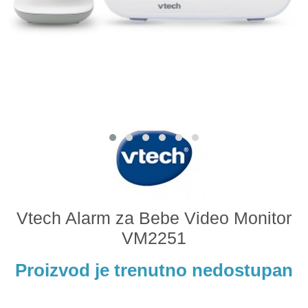
Odeća i obuća
Igračke za bebe i decu
AKCIJA
Prodavnica
Call Centar
011 438 1 000
Vtech Alarm za Bebe Video Monitor
VM2251
Proizvod je trenutno nedostupan