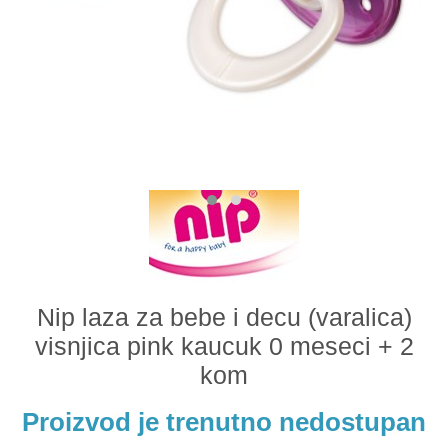
Odeća i obuća
Igračke za bebe i decu
AKCIJA
Prodavnica
Call Centar
011 438 1 000
Nip laza za bebe i decu (varalica)
visnjica pink kaucuk 0 meseci + 2
kom
Proizvod je trenutno nedostupan