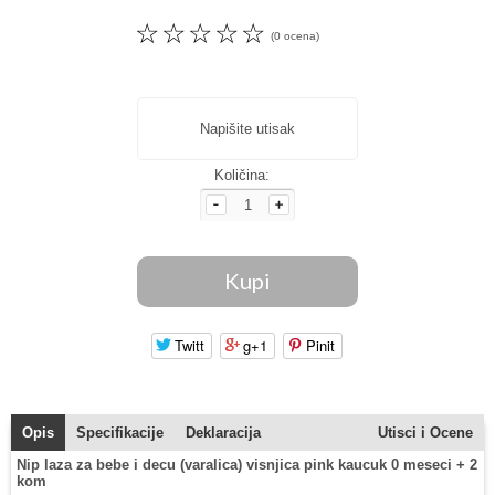
☆
☆
☆
☆
☆
(0 ocena)
Napišite utisak
Količina:
Twitt
g+1
Pinit
Opis
Specifikacije
Deklaracija
Utisci i Ocene
Nip laza za bebe i decu (varalica) visnjica pink kaucuk 0 meseci + 2
kom