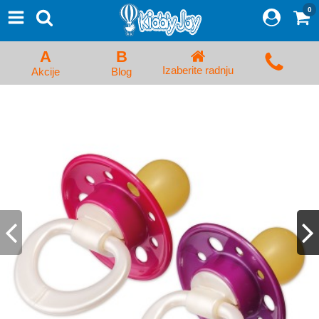
0
⨯
Proizvodi
Početna
A
B
Prijava/Registracija
Izaberite radnju
Akcije
Blog
Kolica za bebe i dečija kolica
Auto sedišta za decu i bebe
Kreveci, ljuljaške i ležaljke
Kadice, noše i adapteri
Hranilice, flašice i cucle
Monitori, Ogradice i tricikli
Posteljine, vrećice i baldahini