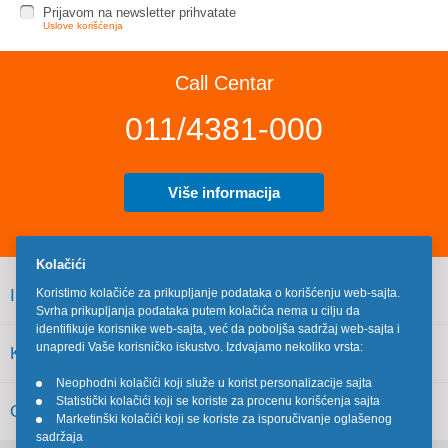
Prijavom na newsletter prihvatate
Uslove korišćenja
Call Centar
011/4381-000
Više informacija
Kolačići
INFORMACIJE
Koristimo kolačiće za prikupljanje podataka o korišćenju web-sajta.
Svrha prikupljanja podataka putem kolačića nema u cilju da
identifikuje korisnike web-sajta, već da poboljša sadržaj web-sajta i
unapredi Vaše korisničko iskustvo. Izdvajamo nekoliko vrsta:
KORISNIČKI SERVIS
Neophodni kolačići koji služe u korist personalizacije sajta
•
Statistički kolačići koji se koriste za procenu korišćenja sajta
•
OSTALO
Marketinški kolačići koji se koriste za isporučivanje oglašenog
•
sadržaja