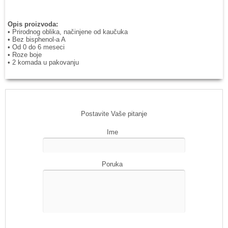
Opis proizvoda:
• Prirodnog oblika, načinjene od kaučuka
• Bez bisphenol-a A
• Od 0 do 6 meseci
• Roze boje
• 2 komada u pakovanju
Postavite Vaše pitanje
Ime
Poruka