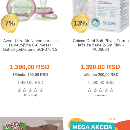
7%
13%
Avent Ultra Air Noćne varalice
Chicco Dual Soft PhysioForma
za devojčice 0-6 meseci
laža za bebe 2-6m Pink -
Butterfly&Dreams SCF376/19
A086824
1.390,00 RSD
1.390,00 RSD
Ušteda
100,00 RSD
Ušteda
200,00 RSD
1.490,00 RSD
1.590,00 RSD
☆
☆
☆
☆
☆
☆
☆
☆
☆
☆
(0 ocena)
( ocena)