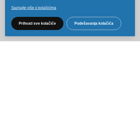
Saznajte više o kolačićima
Pratite nas na društvenim mrežama
Prihvati sve kolačiće
Podešavanja kolačića
Sve cene na ovom sajtu iskazane su u dinarima. PDV je uračunat u
cenu. Kiddy Joy maksimalno koristi sve svoje resurse da Vam svi artikli
na ovom sajtu budu prikazani sa ispravnim nazivima specifikacija,
fotografijama i cenama. Ipak, ne možemo garantovati da su sve
navedene informacije i fotografije artikala na ovom sajtu u potpunosti
ispravne.
Copyright © 2014-2026 Kiddy Joy. Sva prava zadržana.