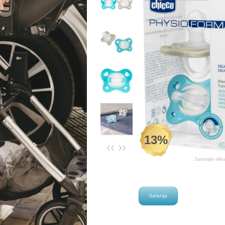
13%
‹‹
››