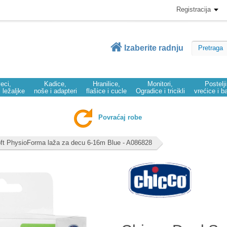
Registracija
Izaberite radnju
eci,
Kadice,
Hranilice,
Monitori,
Postelj
i ležaljke
noše i adapteri
flašice i cucle
Ogradice i tricikli
vrećice i b
Povraćaj robe
ft PhysioForma laža za decu 6-16m Blue - A086828