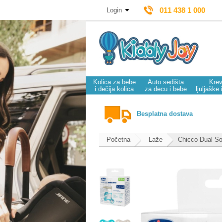
011 438 1 000
Login
Kolica za bebe
Auto sedišta
Krev
i dečija kolica
za decu i bebe
ljuljaške 
Besplatna dostava
Početna
Laže
Chicco Dual So