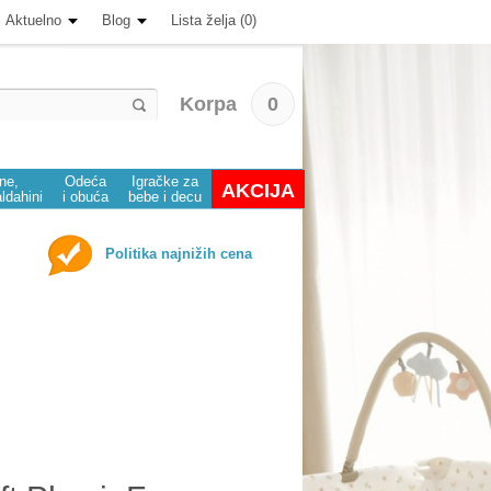
Aktuelno
Blog
Lista želja (0)
Korpa
0
ine,
Odeća
Igračke za
AKCIJA
aldahini
i obuća
bebe i decu
Politika najnižih cena