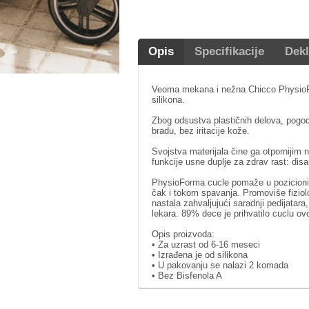
Opis
Specifikacije
Dekl
Veoma mekana i nežna Chicco PhysioFo
silikona.
Zbog odsustva plastičnih delova, pogodn
bradu, bez iritacije kože.
Svojstva materijala čine ga otpornijim 
funkcije usne duplje za zdrav rast: disa
PhysioForma cucle pomaže u pozicioniran
čak i tokom spavanja. Promoviše fiziolo
nastala zahvaljujući saradnji pedijatara
lekara. 89% dece je prihvatilo cuclu ov
Opis proizvoda:
• Za uzrast od 6-16 meseci
• Izrađena je od silikona
• U pakovanju se nalazi 2 komada
• Bez Bisfenola A