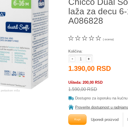
Chicco Dual So
laža za decu 6
A086828
☆
☆
☆
☆
☆
( ocena)
Količina:
1.390,00 RSD
Ušteda
200,00 RSD
1.590,00 RSD
Dostupno za isporuku na kućnu
Proverite dostupnost u radnjam
Uporedi proizvod