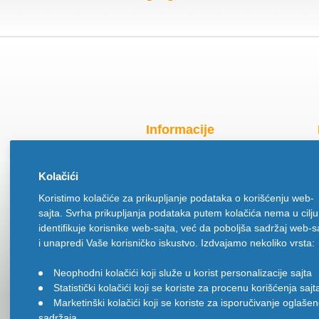
Informacije
Radno vreme za praznike
Kolačići
O nama
Koristimo kolačiće za prikupljanje podataka o korišćenju web-
Način isporuke
sajta. Svrha prikupljanja podataka putem kolačića nema u cilju
Načini plaćanja
identifikuje korisnike web-sajta, već da poboljša sadržaj web-s
Politika privatnosti
i unapredi Vaše korisničko iskustvo. Izdvajamo nekoliko vrsta:
Politika upotrebe kolačića
Neophodni kolačići koji služe u korist personalizacije sajta
•
Uslovi korišćenja
Statistički kolačići koji se koriste za procenu korišćenja sajt
•
Ugovor na daljinu
Marketinški kolačići koji se koriste za isporučivanje oglaše
•
sadržaja