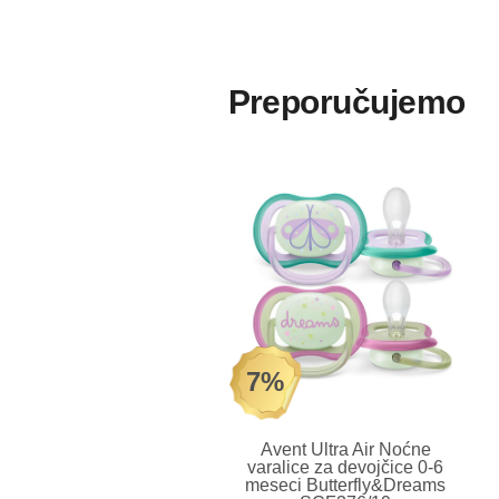
Preporučujemo
7%
Avent Ultra Air Noćne
varalice za devojčice 0-6
meseci Butterfly&Dreams