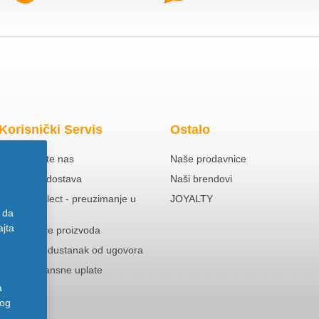
Korisnički Servis
Ostalo
Kontaktirajte nas
Naše prodavnice
Besplatna dostava
Naši brendovi
Click & Collect - preuzimanje u
JOYALTY
prodavnici
 da
ajta
Reklamacije proizvoda
Pravo na odustanak od ugovora
Politika Avansne uplate
a
nog