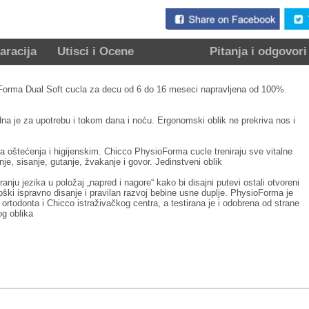
aracija
Utisci i Ocene
Pitanja i odgovori
rma Dual Soft cucla za decu od 6 do 16 meseci napravljena od 100%
a je za upotrebu i tokom dana i noću. Ergonomski oblik ne prekriva nos i
na oštećenja i higijenskim. Chicco PhysioForma cucle treniraju sve vitalne
nje, sisanje, gutanje, žvakanje i govor. Jedinstveni oblik
ju jezika u položaj „napred i nagore“ kako bi disajni putevi ostali otvoreni
ški ispravno disanje i pravilan razvoj bebine usne duplje. PhysioForma je
, ortodonta i Chicco istraživačkog centra, a testirana je i odobrena od strane
og oblika