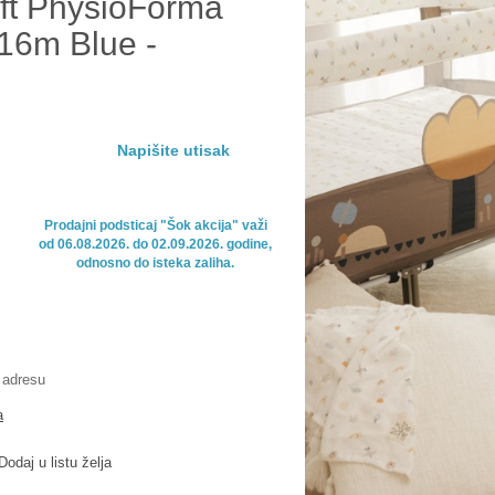
ft PhysioForma
-16m Blue -
Napišite utisak
Prodajni podsticaj "Šok akcija" važi

od 06.08.2026. do 02.09.2026. godine,

odnosno do isteka zaliha.
 adresu
a
Dodaj u listu želja