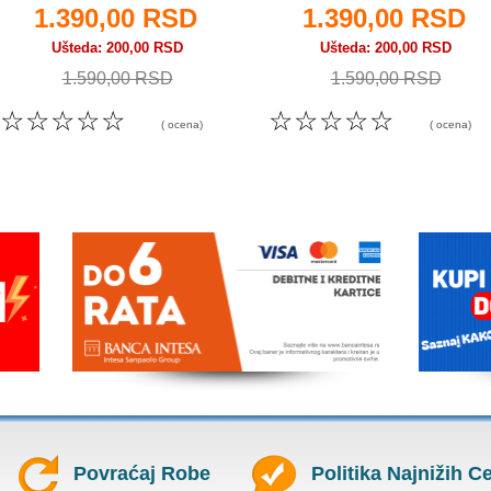
1.390,00 RSD
1.390,00 RSD
Ušteda
200,00 RSD
Ušteda
200,00 RSD
1.590,00 RSD
1.590,00 RSD
☆
☆
☆
☆
☆
☆
☆
☆
☆
☆
( ocena)
( ocena)
Povraćaj Robe
Politika Najnižih C