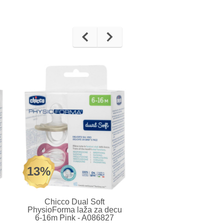
13%
13%
Chicco Dual Soft
Chicco Dual Sof
PhysioForma laža za decu
PhysioForma laža z
6-16m Pink - A086827
16-36m Pink - A08