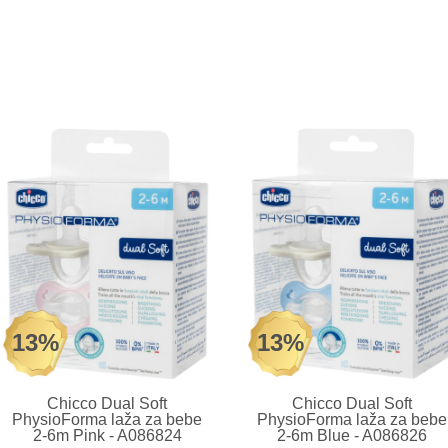
13%
13%
Chicco Dual Soft
Chicco Dual Soft
PhysioForma laža za bebe
PhysioForma laža za bebe
2-6m Pink - A086824
2-6m Blue - A086826