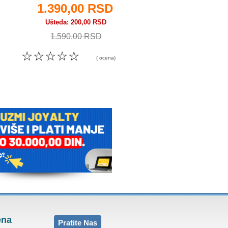
1.390,00 RSD
1.390,00 R
Ušteda
200,00 RSD
Ušteda
200,00 RS
1.590,00 RSD
1.590,00 RSD
☆
☆
☆
☆
☆
☆
☆
☆
☆
☆
( ocena)
( o
ena
Pratite Nas