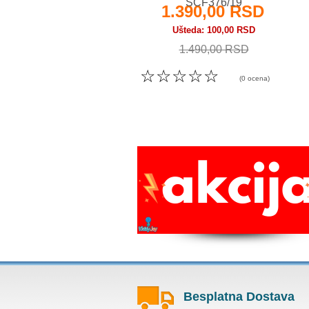
SCF376/19
1.390,00 RSD
Ušteda
100,00 RSD
1.490,00 RSD
☆
☆
☆
☆
☆
(0 ocena)
Besplatna Dostava