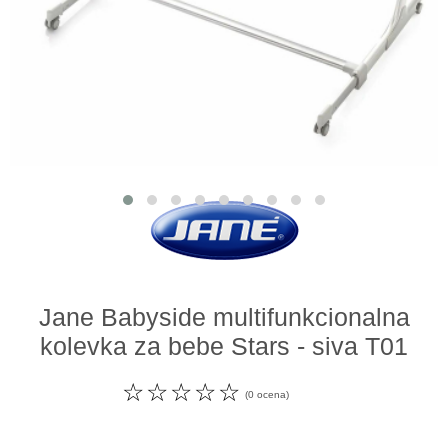
Odeća i obuća
Igračke za bebe i decu
AKCIJA
Prodavnica
Call Centar
011 438 1 000
Jane Babyside multifunkcionalna
kolevka za bebe Stars - siva T01
☆
☆
☆
☆
☆
(0 ocena)