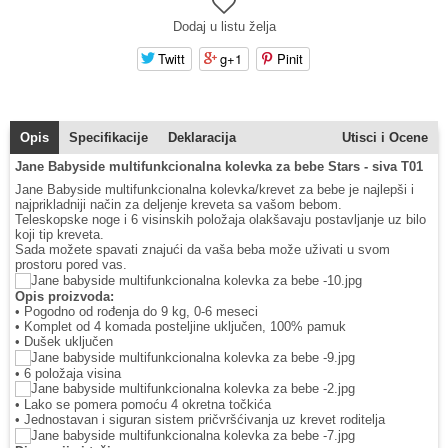
Dodaj u listu želja
Twitt
g+1
Pinit
Opis
Specifikacije
Deklaracija
Utisci i Ocene
Jane Babyside multifunkcionalna kolevka za bebe Stars - siva T01
Jane Babyside multifunkcionalna kolevka/krevet za bebe je najlepši i
najprikladniji način za deljenje kreveta sa vašom bebom.
Teleskopske noge i 6 visinskih položaja olakšavaju postavljanje uz bilo
koji tip kreveta.
Sada možete spavati znajući da vaša beba može uživati u svom
prostoru pored vas.
Opis proizvoda:
• Pogodno od rođenja do 9 kg, 0-6 meseci
• Komplet od 4 komada posteljine uključen, 100% pamuk
• Dušek uključen
• 6 položaja visina
• Lako se pomera pomoću 4 okretna točkića
• Jednostavan i siguran sistem pričvršćivanja uz krevet roditelja