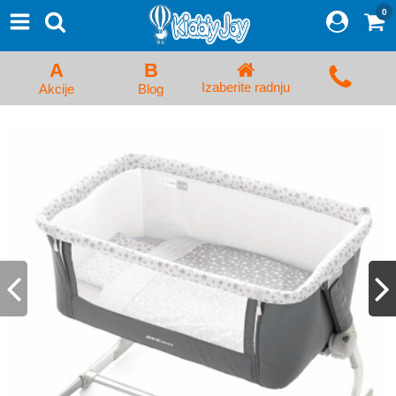
0
⨯
Proizvodi
Početna
A
B
Prijava/Registracija
Izaberite radnju
Akcije
Blog
Kolica za bebe i dečija kolica
Auto sedišta za decu i bebe
Kreveci, ljuljaške i ležaljke
Kadice, noše i adapteri
Hranilice, flašice i cucle
Monitori, Ogradice i tricikli
Posteljine, vrećice i baldahini