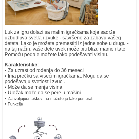
Luk za igru dolazi sa malim igračkama koje sadrže
uzbudljiva svetla i zvuke - savršeno za zabavu vašeg
deteta. Lako je možete premestiti iz jedne sobe u drugu -
na taj način, vaše dete uvek može biti blizu mame i tate.
Pomoću pedale možete lako podešavati visinu.
Karakteristike:
• Za uzrast od rođenja do 36 meseci
• Ima prečku sa visećim igračkama. Mogu da se
podešavaju svetlost i zvuci.
• Može da se menja visina
• Uložak može da se pere u mašini
•
Zahvaljujući toškovima možete je lako pomerati
•
Funkcije