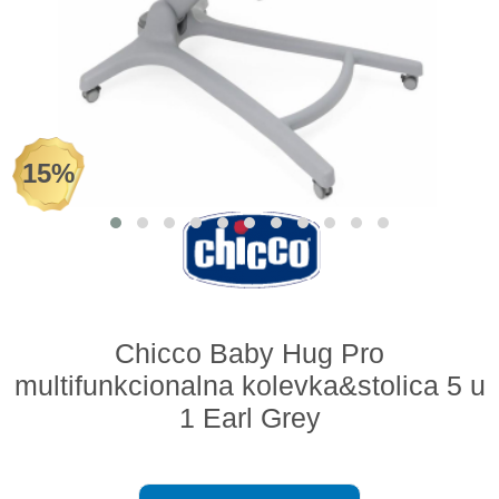
Odeća i obuća
Igračke za bebe i decu
AKCIJA
15%
Prodavnica
Call Centar
011 438 1 000
Chicco Baby Hug Pro
multifunkcionalna kolevka&stolica 5 u
1 Earl Grey