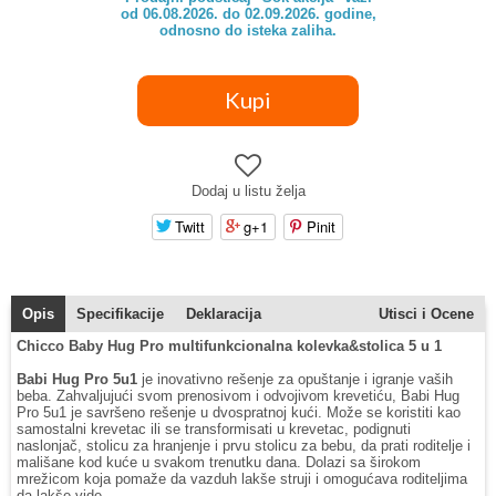
od 06.08.2026. do 02.09.2026. godine,

odnosno do isteka zaliha.
Dodaj u listu želja
Twitt
g+1
Pinit
Opis
Specifikacije
Deklaracija
Utisci i Ocene
Chicco Baby Hug Pro multifunkcionalna kolevka&stolica 5 u 1
Babi Hug Pro 5u1
je inovativno rešenje za opuštanje i igranje vaših
beba. Zahvaljujući svom prenosivom i odvojivom krevetiću, Babi Hug
Pro 5u1 je savršeno rešenje u dvospratnoj kući. Može se koristiti kao
samostalni krevetac ili se transformisati u krevetac, podignuti
naslonjač, stolicu za hranjenje i prvu stolicu za bebu, da prati roditelje i
mališane kod kuće u svakom trenutku dana. Dolazi sa širokom
mrežicom koja pomaže da vazduh lakše struji i omogućava roditeljima
da lakše vide