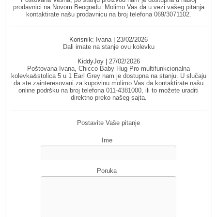
prodavnici na Novom Beogradu. Molimo Vas da u vezi vašeg pitanja
kontaktirate našu prodavnicu na broj telefona 069/3071102.
Korisnik:
Ivana
| 23/02/2026
Dali imate na stanje ovu kolevku
KiddyJoy
| 27/02/2026
Poštovana Ivana, Chicco Baby Hug Pro multifunkcionalna
kolevka&stolica 5 u 1 Earl Grey nam je dostupna na stanju. U slučaju
da ste zainteresovani za kupovinu molimo Vas da kontaktirate našu
online podršku na broj telefona 011-4381000, ili to možete uraditi
direktno preko našeg sajta.
Postavite Vaše pitanje
Ime
Poruka