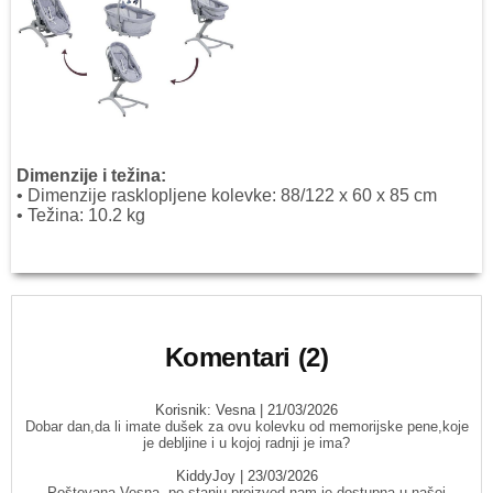
Dimenzije i težina:
• Dimenzije rasklopljene kolevke: 88/122 x 60 x 85 cm
• Težina: 10.2 kg
Komentari (2)
Korisnik:
Vesna
| 21/03/2026
Dobar dan,da li imate dušek za ovu kolevku od memorijske pene,koje
je debljine i u kojoj radnji je ima?
KiddyJoy
| 23/03/2026
Poštovana Vesna, po stanju proizvod nam je dostupna u našoj