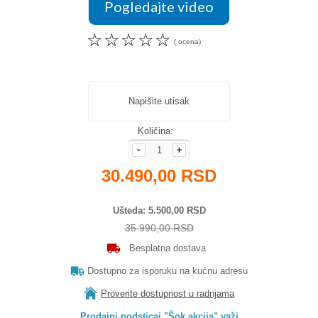
Pogledajte video
☆
☆
☆
☆
☆
( ocena)
Napišite utisak
Količina:
30.490,00 RSD
Ušteda
5.500,00 RSD
35.990,00 RSD
Besplatna dostava
Dostupno za isporuku na kućnu adresu
Proverite dostupnost u radnjama
Prodajni podsticaj "Šok akcija" važi
