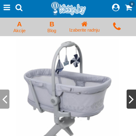
0
⨯
Proizvodi
Početna
A
B
Prijava/Registracija
Izaberite radnju
Akcije
Blog
Kolica za bebe i dečija kolica
Auto sedišta za decu i bebe
Kreveci, ljuljaške i ležaljke
Kadice, noše i adapteri
Hranilice, flašice i cucle
Monitori, Ogradice i tricikli
Posteljine, vrećice i baldahini