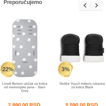
Preporučujemo
22%
3%
Lorelli Bertoni uložak za kolica
Stokke Yoyo3 mittens rukavice
od memorijske pene - Stars
za kolica Black
Grey
2.890,00 RSD
5.590,00 RSD