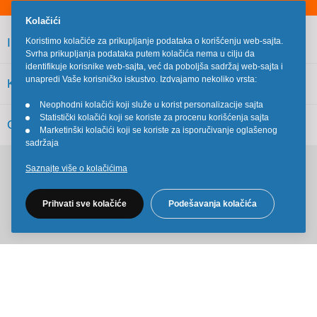
Kolačići
INFORMACIJE
Koristimo kolačiće za prikupljanje podataka o korišćenju web-sajta.
Svrha prikupljanja podataka putem kolačića nema u cilju da
identifikuje korisnike web-sajta, već da poboljša sadržaj web-sajta i
unapredi Vaše korisničko iskustvo. Izdvajamo nekoliko vrsta:
KORISNIČKI SERVIS
Neophodni kolačići koji služe u korist personalizacije sajta
•
Statistički kolačići koji se koriste za procenu korišćenja sajta
•
OSTALO
Marketinški kolačići koji se koriste za isporučivanje oglašenog
•
sadržaja
Saznajte više o kolačićima
Pratite nas na društvenim mrežama
Prihvati sve kolačiće
Podešavanja kolačića