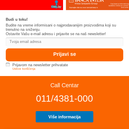
Budi u toku!
Budite na vreme informisani o najprodavanijim proizvodima koji su
trenutno na sniženju.
Ostavite Vašu e-mail adresu i prijavite se na naš newsletter!
Prijavom na newsletter prihvatate
Uslove korišćenja
Call Centar
011/4381-000
Više informacija