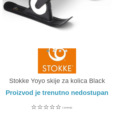
Odeća i obuća
Igračke za bebe i decu
AKCIJA
Prodavnica
Call Centar
011 438 1 000
Stokke Yoyo skije za kolica Black
Proizvod je trenutno nedostupan
☆
☆
☆
☆
☆
( ocena)