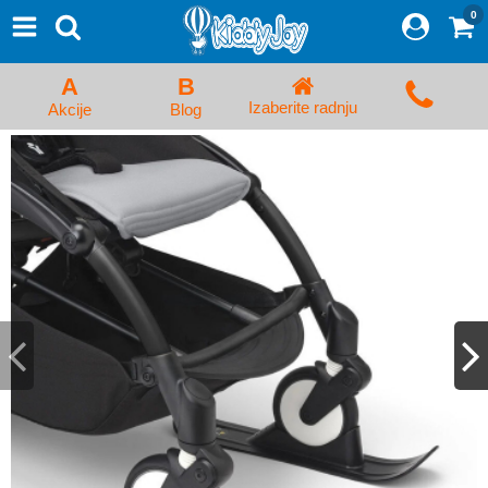
0
⨯
Proizvodi
Početna
A
B
Prijava/Registracija
Izaberite radnju
Akcije
Blog
Kolica za bebe i dečija kolica
Auto sedišta za decu i bebe
Kreveci, ljuljaške i ležaljke
Kadice, noše i adapteri
Hranilice, flašice i cucle
Monitori, Ogradice i tricikli
Posteljine, vrećice i baldahini