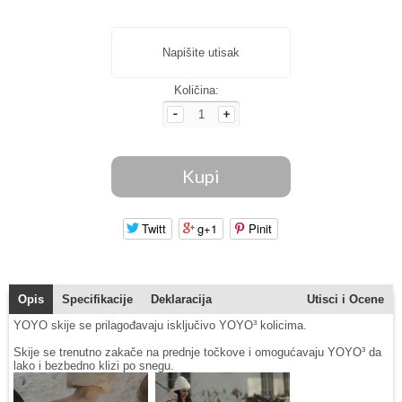
Napišite utisak
Količina:
Twitt
g+1
Pinit
Opis
Specifikacije
Deklaracija
Utisci i Ocene
YOYO skije se prilagođavaju isključivo YOYO³ kolicima.
Skije se trenutno zakače na prednje točkove i omogućavaju YOYO³ da
lako i bezbedno klizi po snegu.