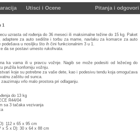
aracija
Utisci i Ocene
Pitanja i odgovori
u 1
cu uzrasta od rođenja do 36 meseci ili maksimalne težine do 15 kg. Paket
kg, adaptere za auto sedište i torbu za mame, navlaku za komarce za auto
 podešava u nosiljku što ih čini funkcionalnim 3 u 1.
e da se postavi umesto rukohvata.
na ka vama ili u pravcu vožnje. Nagib se može podesiti od ležećeg do
 pružila konforniju vožnju.
 stvari koje su potrebne za vaše dete, kao i podesivu tendu koja omogućava
kvatnu zaštitu od sunca.
i zauzimaju vrlo malo prostora pri odlaganju.
ođenja do 13 kg
 ECE R44/04
em sa 3 tačaka vezivanja
ca
 D): 112 x 65 x 95 cm
(V x Š x D): 30 x 64 x 88 cm