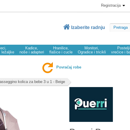
Registracija
Izaberite radnju
eci,
Kadice,
Hranilice,
Monitori,
Postelj
i ležaljke
noše i adapteri
flašice i cucle
Ogradice i tricikli
vrećice i b
Povraćaj robe
asseggino kolica za bebe 3 u 1 - Beige