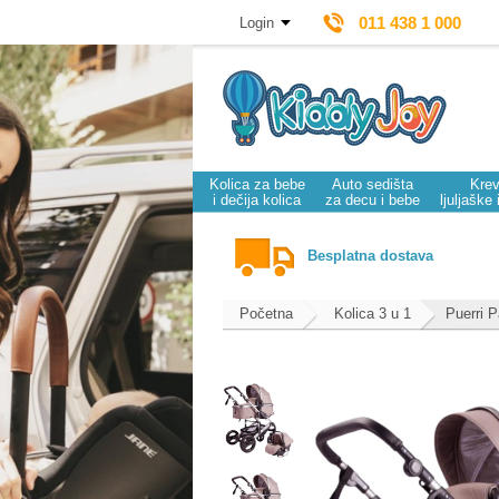
011 438 1 000
Login
Kolica za bebe
Auto sedišta
Krev
i dečija kolica
za decu i bebe
ljuljaške 
Besplatna dostava
Početna
Kolica 3 u 1
Puerri P