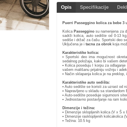
Opis
Specifikacije
Dekl
Puerri Passeggino kolica za bebe 3 
Kolica
Passeggino
su namenjena za de
sadrži kolica, auto sedište od 0-13 
sediše i držač za čašu. Sportski deo se
Uključena je i
tacna za obrok
koja mož
Karakteristike kolica:
• Sportski deo ima mogućnost okreta
sedalnog položaja, kako bi vašem detetu
• Kolica poseduju I korpu za odlaganje
vašem mališanu prijatniju vožnju i ade
• Način sklapanja kolica je na preklop, 
Karakteristike auto sedišta:
• Auto sedište se koristi za uzrast od r
• Napravljeno u skladu sa standardom
• Auto-sedište poseduje sigurnosni sit
• Jednostavno postavljanje na ram koli
Dimenzije i težina:
• Dimenzije sklopljenih kolica (V x Š x
• Dimenzije rasklopljenih kolicakolica 
• Težina: 10.5 kg