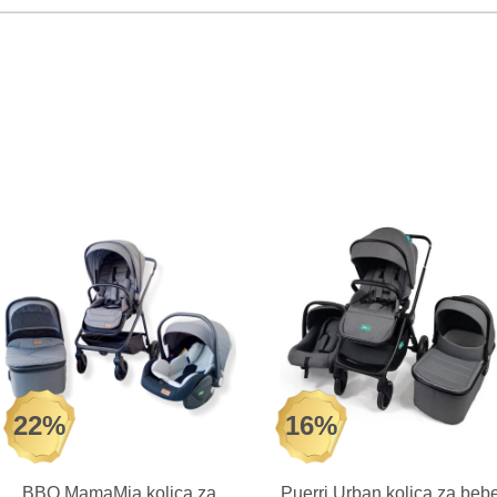
22%
16%
BBO MamaMia kolica za
Puerri Urban kolica za beb