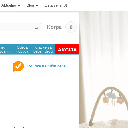
Aktuelno
Blog
Lista želja (0)
Korpa
0
ine,
Odeća
Igračke za
AKCIJA
aldahini
i obuća
bebe i decu
Politika najnižih cena