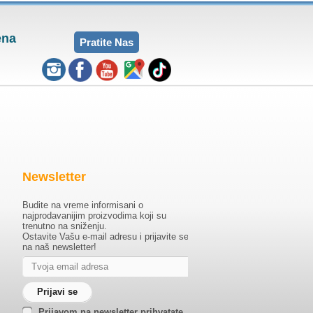
ena
Pratite Nas
Newsletter
Budite na vreme informisani o
najprodavanijim proizvodima koji su
trenutno na sniženju.
Ostavite Vašu e-mail adresu i prijavite se
na naš newsletter!
Prijavom na newsletter prihvatate