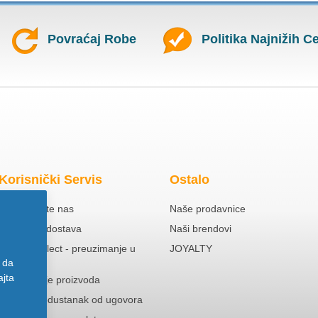
Povraćaj Robe
Politika Najnižih C
Korisnički Servis
Ostalo
Kontaktirajte nas
Naše prodavnice
Besplatna dostava
Naši brendovi
Click & Collect - preuzimanje u
JOYALTY
prodavnici
 da
ajta
Reklamacije proizvoda
Pravo na odustanak od ugovora