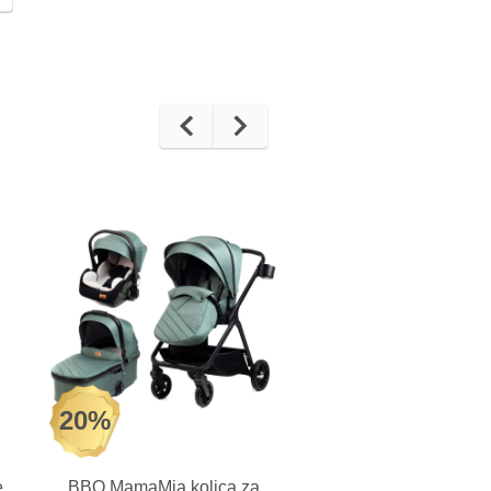
20%
27%
e
BBO MamaMia kolica za
BBO Flexy Trio koli