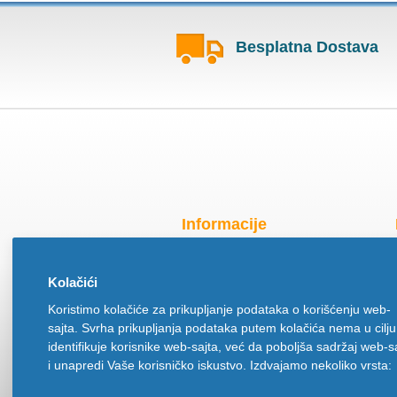
Besplatna Dostava
Informacije
Radno vreme za praznike
Kolačići
O nama
Koristimo kolačiće za prikupljanje podataka o korišćenju web-
Način isporuke
sajta. Svrha prikupljanja podataka putem kolačića nema u cilju
Načini plaćanja
identifikuje korisnike web-sajta, već da poboljša sadržaj web-s
Politika privatnosti
i unapredi Vaše korisničko iskustvo. Izdvajamo nekoliko vrsta:
Politika upotrebe kolačića