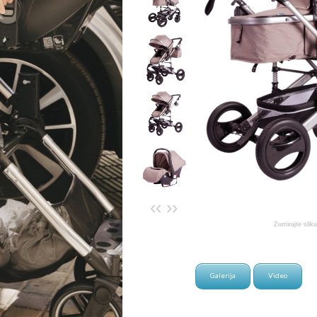
‹‹
››