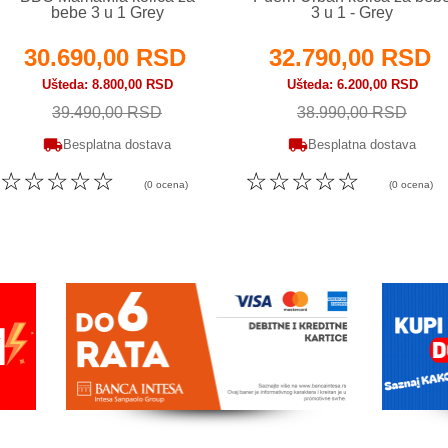
bebe 3 u 1 Grey
3 u 1 - Grey
30.690,00 RSD
32.790,00 RSD
Ušteda
8.800,00 RSD
Ušteda
6.200,00 RSD
39.490,00 RSD
38.990,00 RSD
Besplatna dostava
Besplatna dostava
☆
☆
☆
☆
☆
☆
☆
☆
☆
☆
(0 ocena)
(0 ocena)