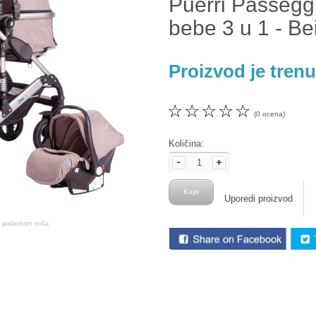
Puerri Passeggi
bebe 3 u 1 - Be
Proizvod je tren
☆
☆
☆
☆
☆
(0 ocena)
Količina:
Uporedi proizvod