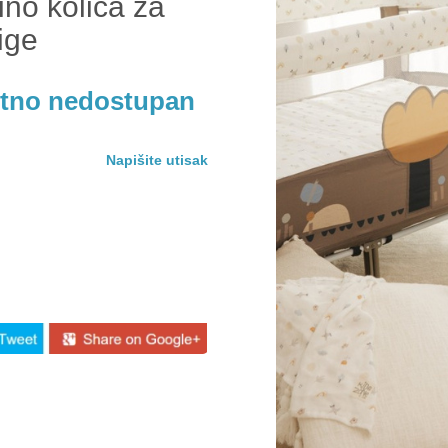
no kolica za
ige
utno nedostupan
Napišite utisak