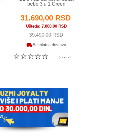
bebe 3 u 1 Green
bebe 3 u 1 Gre
31.690,00 RSD
31.990,00 
Ušteda
7.800,00 RSD
Ušteda
12.000,00 
39.490,00 RSD
43.990,00 RS
Besplatna dostava
Besplatna dosta
☆
☆
☆
☆
☆
☆
☆
☆
☆
☆
( ocena)
( o