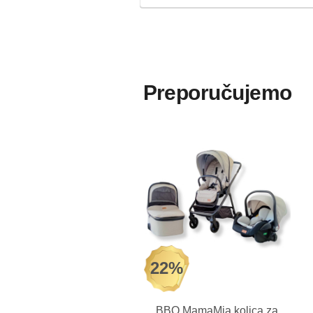
Preporučujemo
22%
BBO MamaMia kolica za