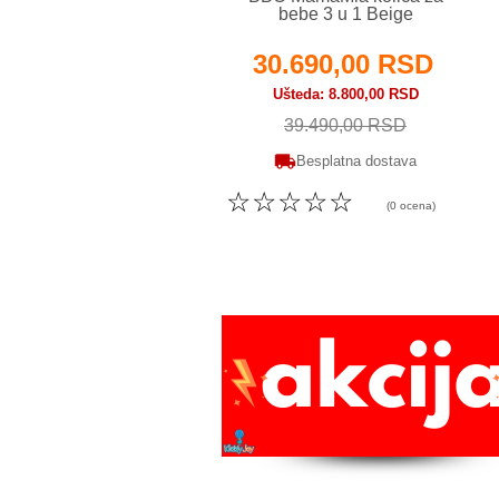
bebe 3 u 1 Beige
30.690,00 RSD
Ušteda
8.800,00 RSD
39.490,00 RSD
Besplatna dostava
☆
☆
☆
☆
☆
(0 ocena)