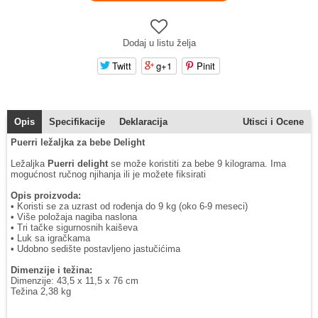
Dodaj u listu želja
Twitt
g+1
Pinit
Opis
Specifikacije
Deklaracija
Utisci i Ocene
Puerri ležaljka za bebe Delight
Ležaljka
Puerri delight
se može koristiti za bebe 9 kilograma. Ima
mogućnost ručnog njihanja ili je možete fiksirati
Opis proizvoda:
• Koristi se za uzrast od rođenja do 9 kg (oko 6-9 meseci)
• Više položaja nagiba naslona
• Tri tačke sigurnosnih kaiševa
• Luk sa igračkama
• Udobno sedište postavljeno jastučićima
Dimenzije i težina:
Dimenzije: 43,5 x 11,5 x 76 cm
Težina 2,38 kg