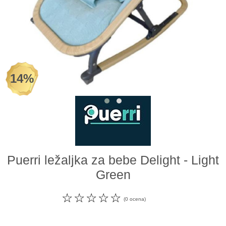
Odeća i obuća
Igračke za bebe i decu
AKCIJA
14%
Prodavnica
Call Centar
011 438 1 000
Puerri ležaljka za bebe Delight - Light
Green
☆
☆
☆
☆
☆
(0 ocena)