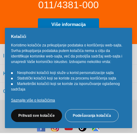
011/4381-000
Više informacija
Kolačići
Koristimo kolačiće za prikupljanje podataka o korišćenju web-sajta.
Svrha prikupljanja podataka putem kolačića nema u cilju da
INFORMACIJE
identifikuje korisnike web-sajta, već da poboljša sadržaj web-sajta i
unapredi Vaše korisničko iskustvo. Izdvajamo nekoliko vrsta:
KORISNIČKI SERVIS
Neophodni kolačići koji služe u korist personalizacije sajta
•
Statistički kolačići koji se koriste za procenu korišćenja sajta
•
Marketinški kolačići koji se koriste za isporučivanje oglašenog
•
sadržaja
OSTALO
Saznajte više o kolačićima
Pratite nas na društvenim mrežama
Prihvati sve kolačiće
Podešavanja kolačića