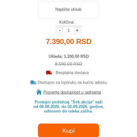
Napišite utisak
Količina:
7.390,00 RSD
Ušteda
1.200,00 RSD
8.590,00 RSD
Besplatna dostava
Dostupno za isporuku na kućnu adresu
Proverite dostupnost u radnjama
Prodajni podsticaj "Šok akcija" važi

od 06.08.2026. do 02.09.2026. godine,

odnosno do isteka zaliha.