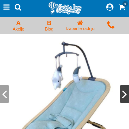
0
⨯
Proizvodi
Početna
A
B
Prijava/Registracija
Izaberite radnju
Akcije
Blog
Kolica za bebe i dečija kolica
Auto sedišta za decu i bebe
Kreveci, ljuljaške i ležaljke
Kadice, noše i adapteri
Hranilice, flašice i cucle
Monitori, Ogradice i tricikli
Posteljine, vrećice i baldahini