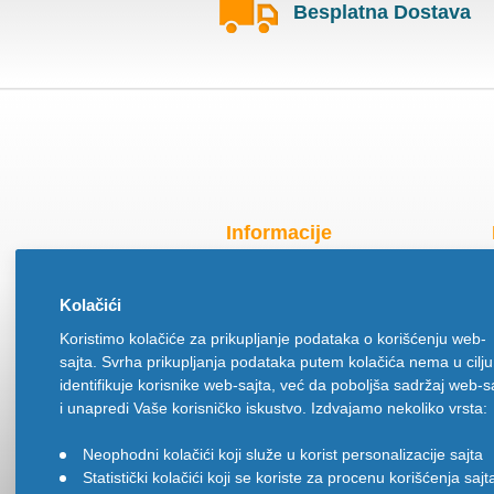
Besplatna Dostava
Informacije
Radno vreme za praznike
Kolačići
O nama
Koristimo kolačiće za prikupljanje podataka o korišćenju web-
Način isporuke
sajta. Svrha prikupljanja podataka putem kolačića nema u cilju
Načini plaćanja
identifikuje korisnike web-sajta, već da poboljša sadržaj web-s
Politika privatnosti
i unapredi Vaše korisničko iskustvo. Izdvajamo nekoliko vrsta:
Politika upotrebe kolačića
Neophodni kolačići koji služe u korist personalizacije sajta
•
Uslovi korišćenja
Statistički kolačići koji se koriste za procenu korišćenja sajt
•