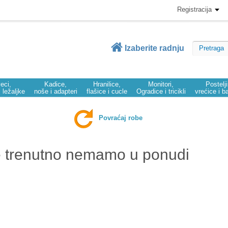
Registracija
Izaberite radnju
eci,
Kadice,
Hranilice,
Monitori,
Postelj
i ležaljke
noše i adapteri
flašice i cucle
Ogradice i tricikli
vrećice i b
Povraćaj robe
e trenutno nemamo u ponudi