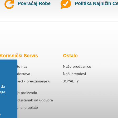
Povraćaj Robe
Politika Najnižih C
Korisnički Servis
Ostalo
Kontaktirajte nas
Naše prodavnice
Besplatna dostava
Naši brendovi
Click & Collect - preuzimanje u
JOYALTY
prodavnici
 da
ajta
Reklamacije proizvoda
Pravo na odustanak od ugovora
Politika Avansne uplate
a