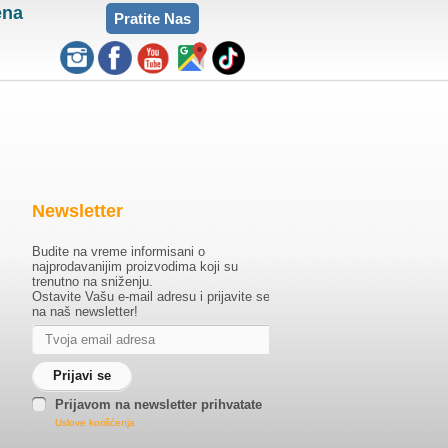
ena
Pratite Nas
Newsletter
Budite na vreme informisani o
najprodavanijim proizvodima koji su
trenutno na sniženju.
Ostavite Vašu e-mail adresu i prijavite se
na naš newsletter!
Prijavom na newsletter prihvatate
Uslove korišćenja