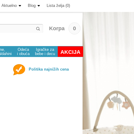
Aktuelno
Blog
Lista želja (0)
Korpa
0
ine,
Odeća
Igračke za
AKCIJA
aldahini
i obuća
bebe i decu
Politika najnižih cena