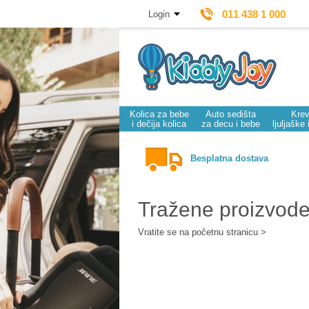
011 438 1 000
Login
Kolica za bebe
Auto sedišta
Krev
i dečija kolica
za decu i bebe
ljuljaške 
Besplatna dostava
Tražene proizvod
Vratite se na početnu stranicu >