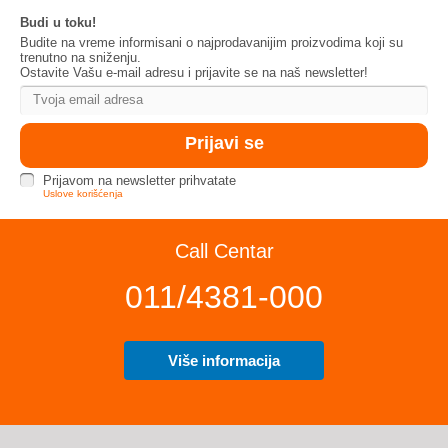
Budi u toku!
Budite na vreme informisani o najprodavanijim proizvodima koji su
trenutno na sniženju.
Ostavite Vašu e-mail adresu i prijavite se na naš newsletter!
Prijavom na newsletter prihvatate
Uslove korišćenja
Call Centar
011/4381-000
Više informacija