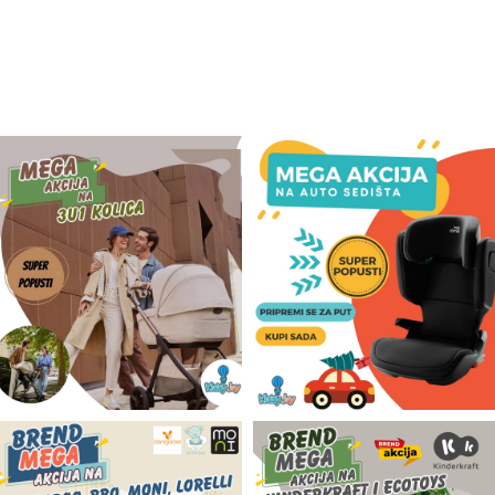
Odeća i obuća
Igračke za bebe i decu
AKCIJA
Prodavnica
Call Centar
011 438 1 000