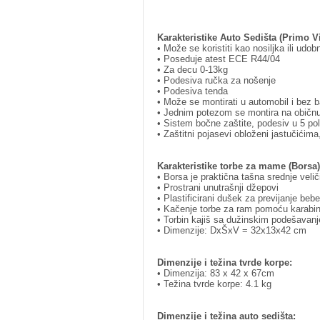
Karakteristike Auto Sedišta (Primo V
• Može se koristiti kao nosiljka ili udob
• Poseduje atest ECE R44/04
• Za decu 0-13kg
• Podesiva ručka za nošenje
• Podesiva tenda
• Može se montirati u automobil i bez 
• Jednim potezom se montira na običnu 
• Sistem bočne zaštite, podesiv u 5 polož
• Zaštitni pojasevi obloženi jastučićima,
Karakteristike torbe za mame (Borsa)
• Borsa je praktična tašna srednje velič
• Prostrani unutrašnji džepovi
• Plastificirani dušek za previjanje bebe
• Kačenje torbe za ram pomoću karabin
• Torbin kajiš sa dužinskim podešavan
• Dimenzije: DxŠxV = 32x13x42 cm
Dimenzije i težina tvrde korpe:
• Dimenzija: 83 x 42 x 67cm
• Težina tvrde korpe: 4.1 kg
Dimenzije i težina auto sedišta: