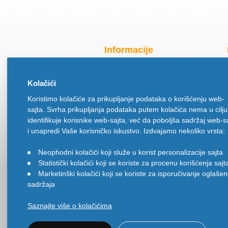
Informacije
Radno vreme za praznike
Kolačići
O nama
Koristimo kolačiće za prikupljanje podataka o korišćenju web-
Način isporuke
sajta. Svrha prikupljanja podataka putem kolačića nema u cilju
Načini plaćanja
identifikuje korisnike web-sajta, već da poboljša sadržaj web-s
Politika privatnosti
i unapredi Vaše korisničko iskustvo. Izdvajamo nekoliko vrsta:
Politika upotrebe kolačića
Neophodni kolačići koji služe u korist personalizacije sajta
•
Uslovi korišćenja
Statistički kolačići koji se koriste za procenu korišćenja sajt
•
Ugovor na daljinu
Marketinški kolačići koji se koriste za isporučivanje oglaše
•
sadržaja
Saznajte više o kolačićima