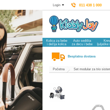
011 438 1 000
Login
Kolica za bebe
Auto sedišta
Krev
i dečija kolica
za decu i bebe
ljuljaške 
Besplatna dostava
Početna
Set modular za trio siste