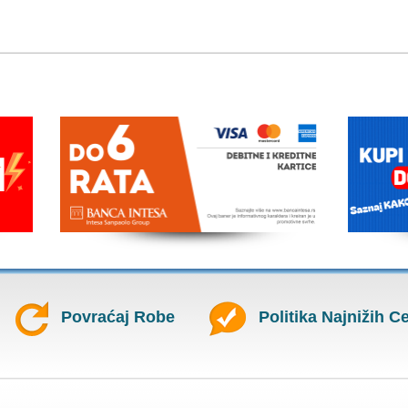
Povraćaj Robe
Politika Najnižih C