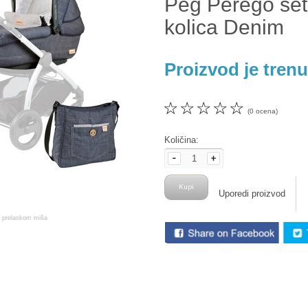
Peg Perego set
kolica Denim
Proizvod je tren
☆
☆
☆
☆
☆
(0 ocena)
Količina:
Uporedi proizvod