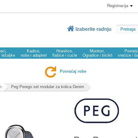
Registracija
Izaberite radnju
eci,
Kadice,
Hranilice,
Monitori,
Postelj
i ležaljke
noše i adapteri
flašice i cucle
Ogradice i tricikli
vrećice i b
Povraćaj robe
m
Peg Perego set modular za kolica Denim