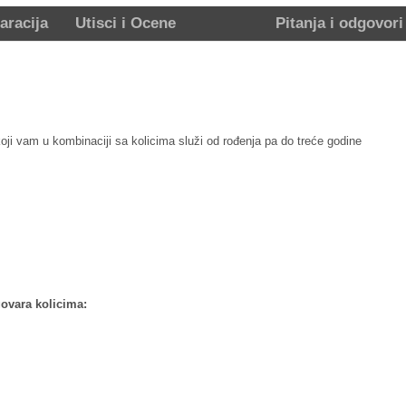
aracija
Utisci i Ocene
Pitanja i odgovori
oji vam u kombinaciji sa kolicima služi od rođenja pa do treće godine
govara kolicima: