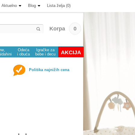
Aktuelno
Blog
Lista želja (0)
Korpa
0
ine,
Odeća
Igračke za
AKCIJA
aldahini
i obuća
bebe i decu
Politika najnižih cena