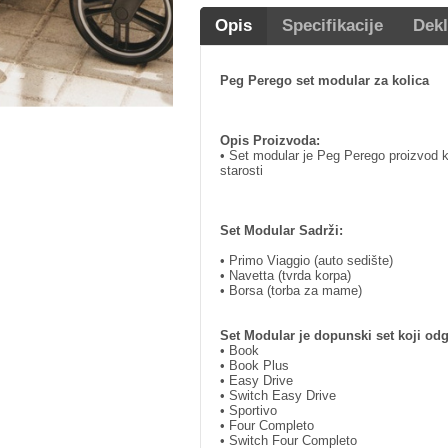
Opis
Specifikacije
Dekl
Peg Perego set modular za kolica
Opis Proizvoda:
• Set modular je Peg Perego proizvod k
starosti
Set Modular Sadrži:
• Primo Viaggio (auto sedište)
• Navetta (tvrda korpa)
• Borsa (torba za mame)
Set Modular je dopunski set koji od
• Book
• Book Plus
• Easy Drive
• Switch Easy Drive
• Sportivo
• Four Completo
• Switch Four Completo