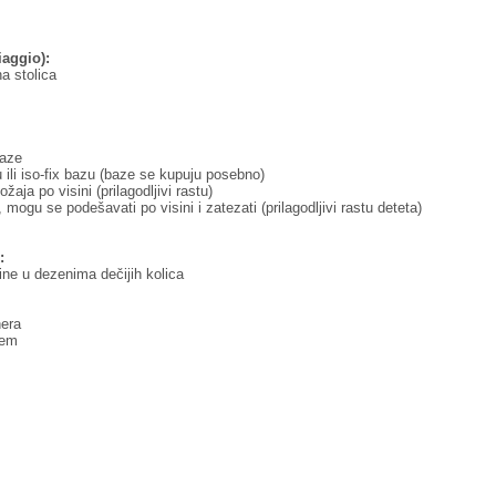
iaggio):
na stolica
baze
ili iso-fix bazu (baze se kupuju posebno)
aja po visini (prilagodljivi rastu)
 mogu se podešavati po visini i zatezati (prilagodljivi rastu deteta)
:
ine u dezenima dečijih kolica
era
jem