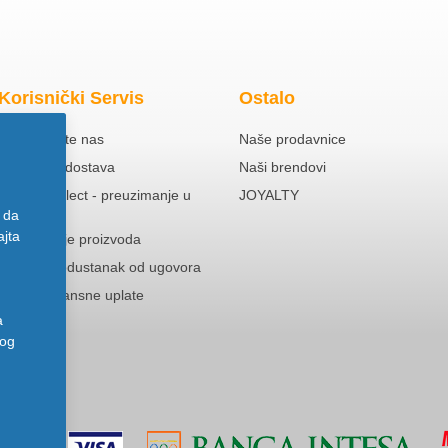
Korisnički Servis
Ostalo
Kontaktirajte nas
Naše prodavnice
Besplatna dostava
Naši brendovi
Click & Collect - preuzimanje u
JOYALTY
prodavnici
 da
ajta
Reklamacije proizvoda
Pravo na odustanak od ugovora
Politika Avansne uplate
a
nog