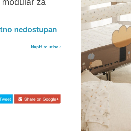
 modular za
utno nedostupan
Napišite utisak