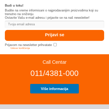
Budi u toku!
Budite na vreme informisani o najprodavanijim proizvodima koji su
trenutno na sniženju.
Ostavite Vašu e-mail adresu i prijavite se na naš newsletter!
Prijavom na newsletter prihvatate
Uslove korišćenja
Call Centar
011/4381-000
Više informacija