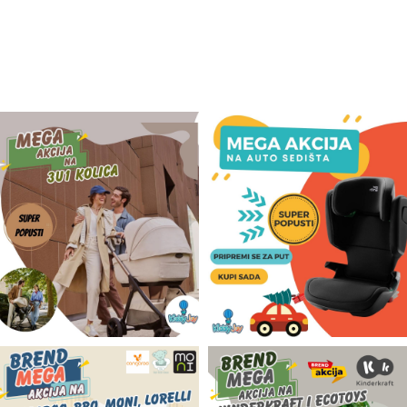
Odeća i obuća
Igračke za bebe i decu
AKCIJA
Prodavnica
Call Centar
011 438 1 000