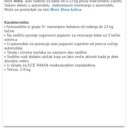
Moni
Alma
auto sedište za bebe od 0-13 kg pruža maksimalnu zaštitu
Vašem detetu u automobilu. Jednostavno montiranje u automobilu.
Može se postavljati na ram
Moni Alma kolica
.
Karakteristike:
• Autosedište iz grupe 0+ namenjeno bebama od rođenja do 13 kg
težine
• Na sedištu postoje sigurnosni pojasevi za vezivanje bebe sa 3 tačke
oslonca
• U automobilu se povezuje auto pojasom suprotno od pravca vožnje
automobila
• Tenda i zimska navlaka su sastavni deo sedišta
• Sedište nudi dodatni uložak koja se lako može ukloniti kada je dete
dovoljno veliko
• U skladu sa ECE R44/04 međunarodnim standardima
• Težina: 2.9 kg