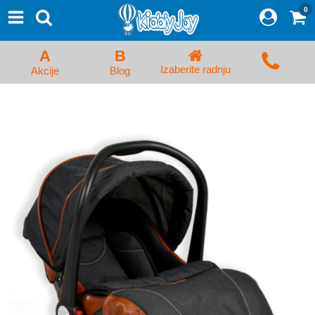
0
⨯
Proizvodi
Početna
A
B
Prijava/Registracija
Izaberite radnju
Akcije
Blog
Kolica za bebe i dečija kolica
Auto sedišta za decu i bebe
Kreveci, ljuljaške i ležaljke
Kadice, noše i adapteri
Hranilice, flašice i cucle
Monitori, Ogradice i tricikli
Posteljine, vrećice i baldahini