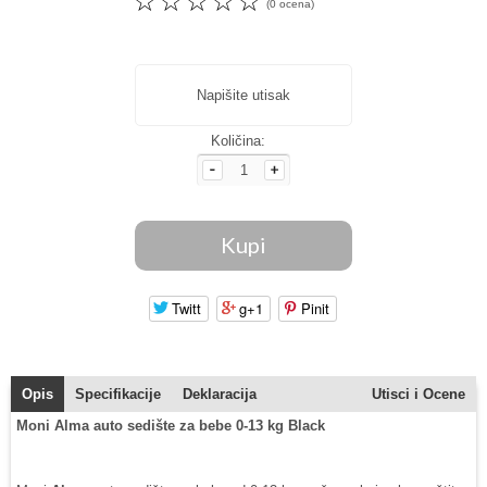
☆
☆
☆
☆
☆
(0 ocena)
Napišite utisak
Količina:
Twitt
g+1
Pinit
Opis
Specifikacije
Deklaracija
Utisci i Ocene
Moni Alma auto sedište za bebe 0-13 kg Black