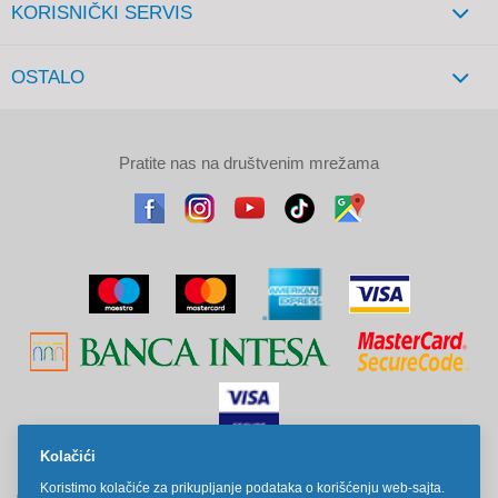
KORISNIČKI SERVIS
OSTALO
Pratite nas na društvenim mrežama
Kolačići
Sve cene na ovom sajtu iskazane su u dinarima. PDV je uračunat u
Koristimo kolačiće za prikupljanje podataka o korišćenju web-sajta.
cenu. Kiddy Joy maksimalno koristi sve svoje resurse da Vam svi artikli