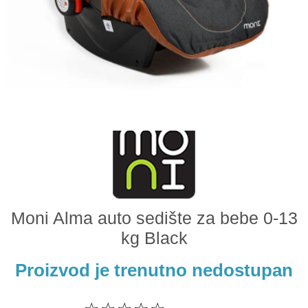
Odeća i obuća
Igračke za bebe i decu
AKCIJA
Prodavnica
Call Centar
011 438 1 000
Moni Alma auto sedište za bebe 0-13
kg Black
Proizvod je trenutno nedostupan