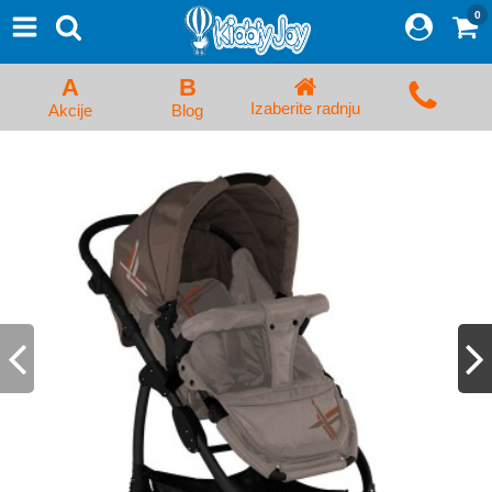
0
⨯
Proizvodi
Početna
A
B
Prijava/Registracija
Izaberite radnju
Akcije
Blog
Kolica za bebe i dečija kolica
Auto sedišta za decu i bebe
Kreveci, ljuljaške i ležaljke
Kadice, noše i adapteri
Hranilice, flašice i cucle
Monitori, Ogradice i tricikli
Posteljine, vrećice i baldahini