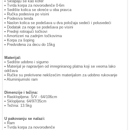
• Sklapaju se kao kofer
• Tvrda korpa za novorođenče 0-6m
• Sedište kolica se okreće u oba pravca
• Ručka podesiva po visini
• Podesiva tenda
• Naslon kolica se podešava u dva položaja sedeći i polusedeći
• Dodatak za noge se podešava po visini
• Prednji rotirajući točkovi
• Amortizeri na zadnjim točkovima
• Korpa za šoping
• Predviđena za decu do 15kg
Materijal:
• Sedište udobno i sigurno
• Materijal je napravljen od imregniranog platna koji se veoma lako
održava
• Ručke su prekrivene neklizećim materijalom za udobno rukovanje
• Aluminijumski ram
Dimenzije i težina:
• Rasklopljena: Š/V - 64/106cm
• Sklopljena: 64/97/35cm
• Težina: 13.5kg
U pakovanju se nalazi:
• Ram
• Tvrda korpa za novorođenče