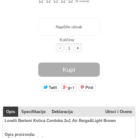
☆
☆
☆
☆
☆
(0 ocena)
Napišite utisak
Količina:
Twitt
g+1
Pinit
Opis
Specifikacije
Deklaracija
Utisci i Ocene
Lorelli Bertoni Kolica Cordoba 2u1 Air Beige&Light Brown
Opis proizvoda: