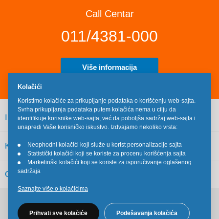
Call Centar
011/4381-000
Više informacija
Kolačići
Koristimo kolačiće za prikupljanje podataka o korišćenju web-sajta.
Svrha prikupljanja podataka putem kolačića nema u cilju da
INFORMACIJE
identifikuje korisnike web-sajta, već da poboljša sadržaj web-sajta i
unapredi Vaše korisničko iskustvo. Izdvajamo nekoliko vrsta:
KORISNIČKI SERVIS
Neophodni kolačići koji služe u korist personalizacije sajta
•
Statistički kolačići koji se koriste za procenu korišćenja sajta
•
Marketinški kolačići koji se koriste za isporučivanje oglašenog
•
sadržaja
OSTALO
Saznajte više o kolačićima
Pratite nas na društvenim mrežama
Prihvati sve kolačiće
Podešavanja kolačića