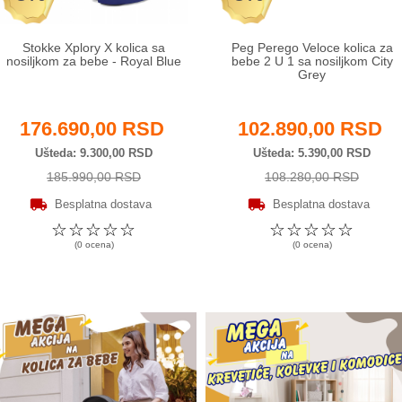
Stokke Xplory X kolica sa
Peg Perego Veloce kolica za
nosiljkom za bebe - Royal Blue
bebe 2 U 1 sa nosiljkom City
Grey
176.690,00 RSD
102.890,00 RSD
Ušteda
9.300,00 RSD
Ušteda
5.390,00 RSD
185.990,00 RSD
108.280,00 RSD
Besplatna dostava
Besplatna dostava
☆
☆
☆
☆
☆
☆
☆
☆
☆
☆
(0 ocena)
(0 ocena)