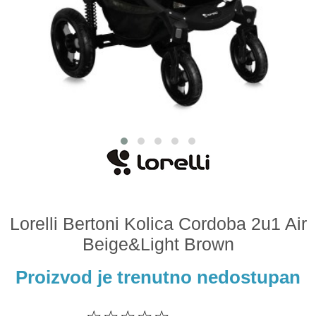
Odeća i obuća
Igračke za bebe i decu
AKCIJA
Prodavnica
Call Centar
011 438 1 000
Lorelli Bertoni Kolica Cordoba 2u1 Air
Beige&Light Brown
Proizvod je trenutno nedostupan