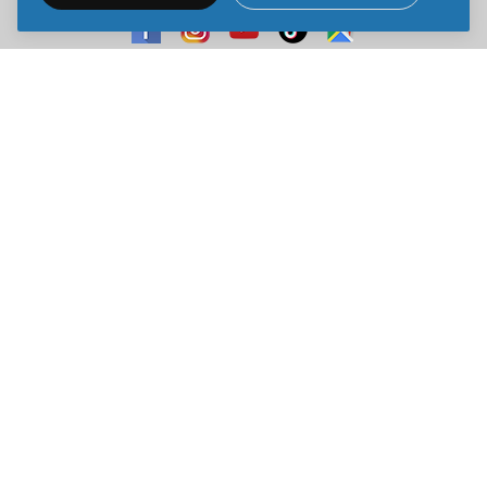
Sve cene na ovom sajtu iskazane su u dinarima. PDV je uračunat u
cenu. Kiddy Joy maksimalno koristi sve svoje resurse da Vam svi artikli
na ovom sajtu budu prikazani sa ispravnim nazivima specifikacija,
fotografijama i cenama. Ipak, ne možemo garantovati da su sve
navedene informacije i fotografije artikala na ovom sajtu u potpunosti
ispravne.
Copyright © 2014-2026 Kiddy Joy. Sva prava zadržana.