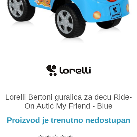
Odeća i obuća
Igračke za bebe i decu
AKCIJA
Prodavnica
Call Centar
011 438 1 000
Lorelli Bertoni guralica za decu Ride-
On Autić My Friend - Blue
Proizvod je trenutno nedostupan