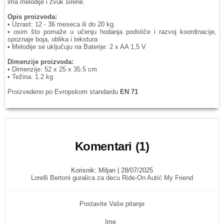
ima melodije i zvuk sirene.
Opis proizvoda:
• Uzrast: 12 - 36 meseca ili do 20 kg.
• osim što pomaže u učenju hodanja podstiče i razvoj koordinacije,
spoznaje boja, oblika i tekstura
• Melodije se uključuju na Baterije: 2 x AA 1,5 V
Dimenzije proizvoda:
• Dimenzije: 52 x 25 x 35.5 cm
• Težina: 1.2 kg
Proizvedeno po Evropskom standardu
EN 71
Komentari (1)
Korisnik:
Miljan
| 28/07/2025
Lorelli Bertoni guralica za decu Ride-On Autić My Friend
Postavite Vaše pitanje
Ime