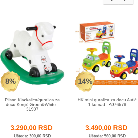
8%
14%
Pilsan Klackalica/guralica za
HK mini guralica za decu Autić
decu Konjić Green&White -
1 komad - A076578
31907
3.290,00 RSD
3.490,00 RSD
Ušteda
300,00 RSD
Ušteda
560,00 RSD