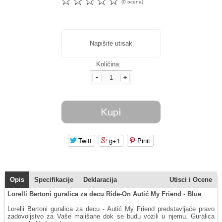
☆
☆
☆
☆
☆
(0 ocena)
Napišite utisak
Količina:
Twitt
g+1
Pinit
Opis
Specifikacije
Deklaracija
Utisci i Ocene
Lorelli Bertoni guralica za decu Ride-On Autić My Friend - Blue
Lorelli Bertoni guralica za decu - Autić My Friend predstavljaće pravo
zadovoljstvo za Vaše mališane dok se budu vozili u njemu. Guralica