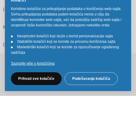
Kolačići
INFORMACIJE
Koristimo kolačiće za prikupljanje podataka o korišćenju web-sajta.
Svrha prikupljanja podataka putem kolačića nema u cilju da
identifikuje korisnike web-sajta, već da poboljša sadržaj web-sajta i
unapredi Vaše korisničko iskustvo. Izdvajamo nekoliko vrsta:
KORISNIČKI SERVIS
Neophodni kolačići koji služe u korist personalizacije sajta
•
Statistički kolačići koji se koriste za procenu korišćenja sajta
•
OSTALO
Marketinški kolačići koji se koriste za isporučivanje oglašenog
•
sadržaja
Saznajte više o kolačićima
Pratite nas na društvenim mrežama
Prihvati sve kolačiće
Podešavanja kolačića