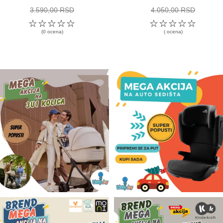
3.590,00 RSD
4.050,00 RSD
☆
☆
☆
☆
☆
☆
☆
☆
☆
☆
(0 ocena)
( ocena)