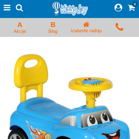
0
⨯
Proizvodi
Početna
A
B
Prijava/Registracija
Izaberite radnju
Akcije
Blog
Kolica za bebe i dečija kolica
Auto sedišta za decu i bebe
Kreveci, ljuljaške i ležaljke
Kadice, noše i adapteri
Hranilice, flašice i cucle
Monitori, Ogradice i tricikli
Posteljine, vrećice i baldahini