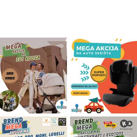
Odeća i obuća
Igračke za bebe i decu
AKCIJA
Prodavnica
Call Centar
011 438 1 000