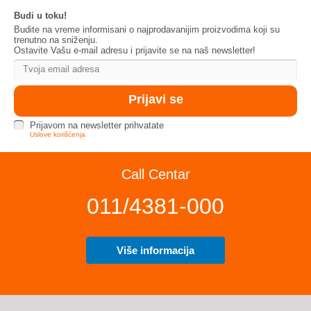
Budi u toku!
Budite na vreme informisani o najprodavanijim proizvodima koji su
trenutno na sniženju.
Ostavite Vašu e-mail adresu i prijavite se na naš newsletter!
Prijavom na newsletter prihvatate
Uslove korišćenja
Call Centar
011/4381-000
Više informacija