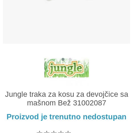
Odeća i obuća
Igračke za bebe i decu
AKCIJA
Prodavnica
Call Centar
011 438 1 000
Jungle traka za kosu za devojčice sa
mašnom Bež 31002087
Proizvod je trenutno nedostupan