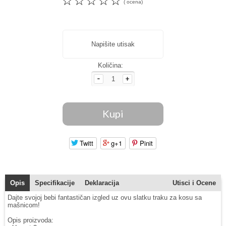
☆
☆
☆
☆
☆
( ocena)
Napišite utisak
Količina:
Twitt
g+1
Pinit
Opis
Specifikacije
Deklaracija
Utisci i Ocene
Dajte svojoj bebi fantastičan izgled uz ovu slatku traku za kosu sa
mašnicom!
Opis proizvoda: