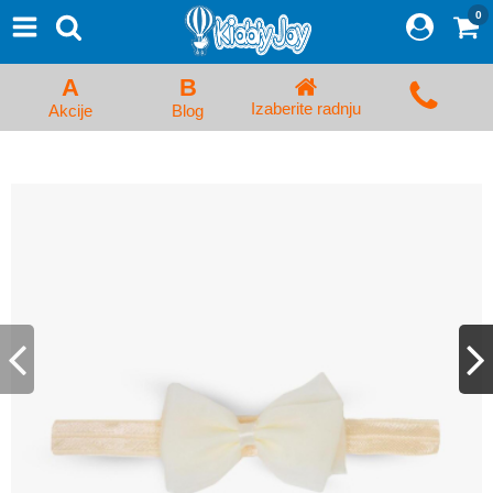
0
⨯
Proizvodi
Početna
A
B
Prijava/Registracija
Izaberite radnju
Akcije
Blog
Kolica za bebe i dečija kolica
Auto sedišta za decu i bebe
Kreveci, ljuljaške i ležaljke
Kadice, noše i adapteri
Hranilice, flašice i cucle
Monitori, Ogradice i tricikli
Posteljine, vrećice i baldahini