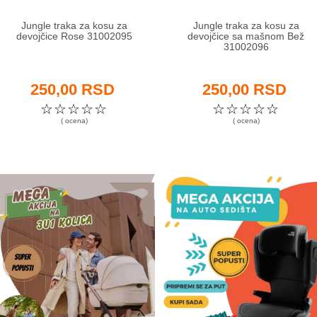
Jungle traka za kosu za
Jungle traka za kosu za
devojčice Rose 31002095
devojčice sa mašnom Bež
31002096
250,00 RSD
250,00 RSD
☆
☆
☆
☆
☆
☆
☆
☆
☆
☆
( ocena)
( ocena)