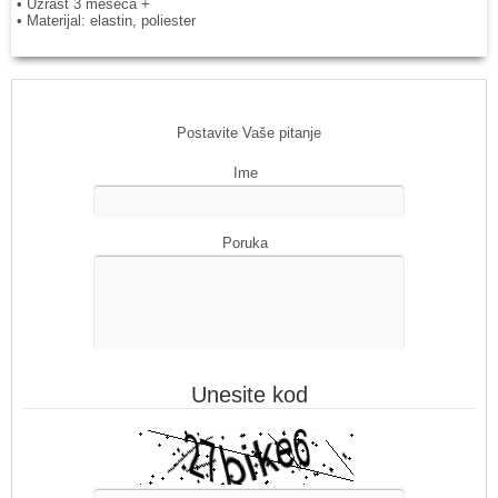
• Uzrast 3 meseca +
• Materijal: elastin, poliester
Postavite Vaše pitanje
Ime
Poruka
Unesite kod