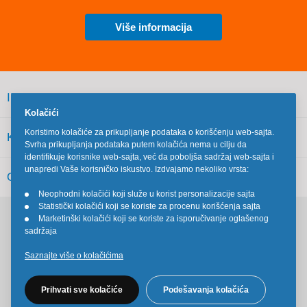
Više informacija
INFORMACIJE
Kolačići
Koristimo kolačiće za prikupljanje podataka o korišćenju web-sajta.
KORISNIČKI SERVIS
Svrha prikupljanja podataka putem kolačića nema u cilju da
identifikuje korisnike web-sajta, već da poboljša sadržaj web-sajta i
unapredi Vaše korisničko iskustvo. Izdvajamo nekoliko vrsta:
OSTALO
Neophodni kolačići koji služe u korist personalizacije sajta
•
Statistički kolačići koji se koriste za procenu korišćenja sajta
•
Marketinški kolačići koji se koriste za isporučivanje oglašenog
•
Pratite nas na društvenim mrežama
sadržaja
Saznajte više o kolačićima
Prihvati sve kolačiće
Podešavanja kolačića