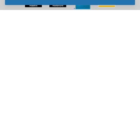
Sve cene na ovom sajtu iskazane su u dinarima. PDV je uračunat u
cenu. Kiddy Joy maksimalno koristi sve svoje resurse da Vam svi artikli
na ovom sajtu budu prikazani sa ispravnim nazivima specifikacija,
fotografijama i cenama. Ipak, ne možemo garantovati da su sve
navedene informacije i fotografije artikala na ovom sajtu u potpunosti
ispravne.
Copyright © 2014-2026 Kiddy Joy. Sva prava zadržana.