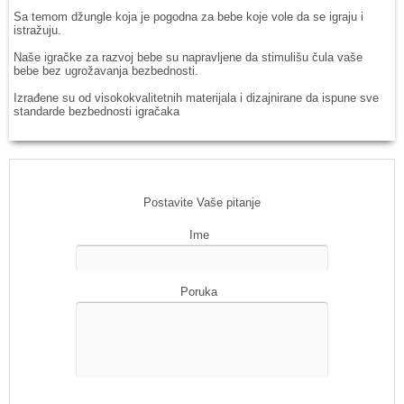
Sa temom džungle koja je pogodna za bebe koje vole da se igraju i
istražuju.
Naše igračke za razvoj bebe su napravljene da stimulišu čula vaše
bebe bez ugrožavanja bezbednosti.
Izrađene su od visokokvalitetnih materijala i dizajnirane da ispune sve
standarde bezbednosti igračaka
Postavite Vaše pitanje
Ime
Poruka