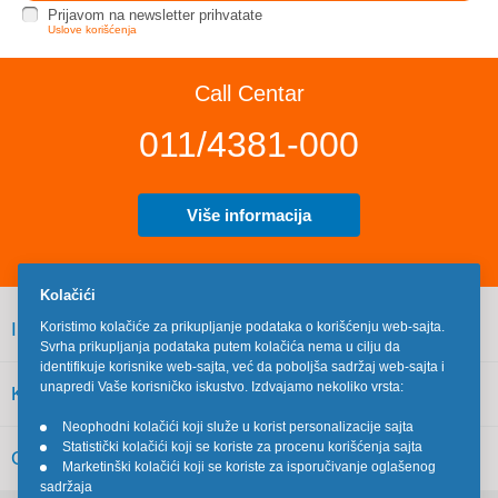
Prijavom na newsletter prihvatate
Uslove korišćenja
Call Centar
011/4381-000
Više informacija
Kolačići
INFORMACIJE
Koristimo kolačiće za prikupljanje podataka o korišćenju web-sajta.
Svrha prikupljanja podataka putem kolačića nema u cilju da
identifikuje korisnike web-sajta, već da poboljša sadržaj web-sajta i
unapredi Vaše korisničko iskustvo. Izdvajamo nekoliko vrsta:
KORISNIČKI SERVIS
Neophodni kolačići koji služe u korist personalizacije sajta
•
Statistički kolačići koji se koriste za procenu korišćenja sajta
•
OSTALO
Marketinški kolačići koji se koriste za isporučivanje oglašenog
•
sadržaja