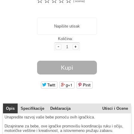
☆
☆
☆
☆
☆
( ocena)
Napišite utisak
Količina:
Twitt
g+1
Pinit
Opis
Specifikacije
Deklaracija
Utisci i Ocene
Unapredite razvoj vaše bebe pomoću ovih igračkica.
Dizajnirane za bebe, ove igračke promovišu koordinaciju ruku i očiju,
motoričke veštine i kreativnost, a istovremeno pružaju zabavu.