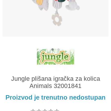
Odeća i obuća
Igračke za bebe i decu
AKCIJA
Prodavnica
Call Centar
011 438 1 000
Jungle plišana igračka za kolica
Animals 32001841
Proizvod je trenutno nedostupan