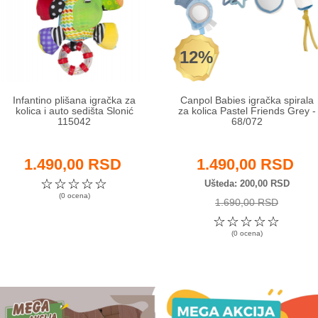
12%
Infantino plišana igračka za
Canpol Babies igračka spirala
kolica i auto sedišta Slonić
za kolica Pastel Friends Grey -
115042
68/072
1.490,00 RSD
1.490,00 RSD
☆
☆
☆
☆
☆
Ušteda
200,00 RSD
(0 ocena)
1.690,00 RSD
☆
☆
☆
☆
☆
(0 ocena)