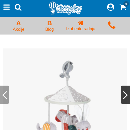
0
⨯
Proizvodi
Početna
A
B
Prijava/Registracija
Izaberite radnju
Akcije
Blog
Kolica za bebe i dečija kolica
Auto sedišta za decu i bebe
Kreveci, ljuljaške i ležaljke
Kadice, noše i adapteri
Hranilice, flašice i cucle
Monitori, Ogradice i tricikli
Posteljine, vrećice i baldahini