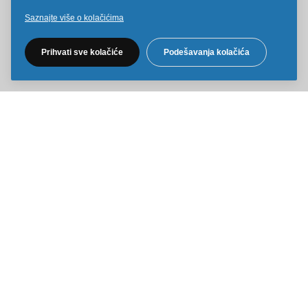
Saznajte više o kolačićima
Pratite nas na društvenim mrežama
Prihvati sve kolačiće
Podešavanja kolačića
Sve cene na ovom sajtu iskazane su u dinarima. PDV je uračunat u
cenu. Kiddy Joy maksimalno koristi sve svoje resurse da Vam svi artikli
na ovom sajtu budu prikazani sa ispravnim nazivima specifikacija,
fotografijama i cenama. Ipak, ne možemo garantovati da su sve
navedene informacije i fotografije artikala na ovom sajtu u potpunosti
ispravne.
Copyright © 2014-2026 Kiddy Joy. Sva prava zadržana.