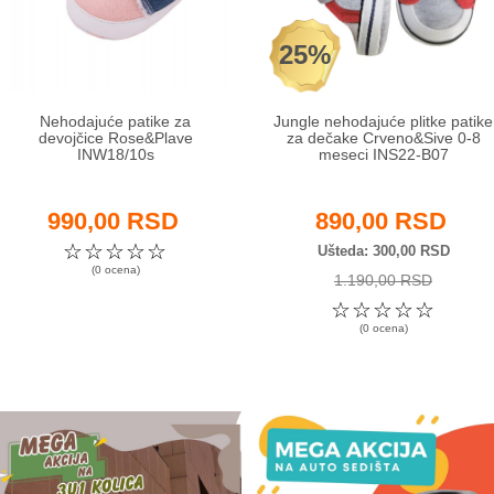
25%
Nehodajuće patike za
Jungle nehodajuće plitke patike
devojčice Rose&Plave
za dečake Crveno&Sive 0-8
INW18/10s
meseci INS22-B07
990,00 RSD
890,00 RSD
☆
☆
☆
☆
☆
Ušteda
300,00 RSD
(0 ocena)
1.190,00 RSD
☆
☆
☆
☆
☆
(0 ocena)