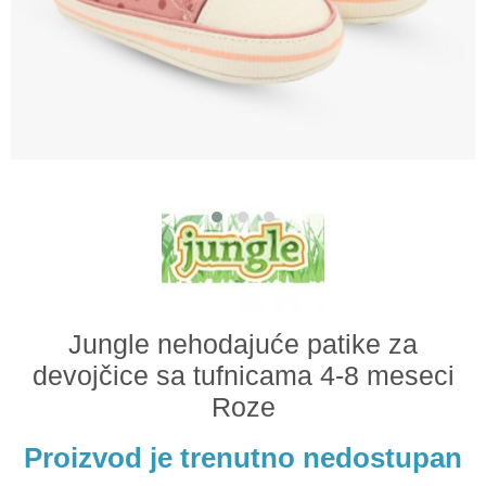
Odeća i obuća
Igračke za bebe i decu
AKCIJA
Prodavnica
Call Centar
011 438 1 000
Jungle nehodajuće patike za
devojčice sa tufnicama 4-8 meseci
Roze
Proizvod je trenutno nedostupan