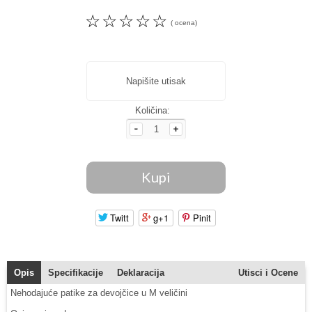
☆
☆
☆
☆
☆
( ocena)
Napišite utisak
Količina:
Twitt
g+1
Pinit
Opis
Specifikacije
Deklaracija
Utisci i Ocene
Nehodajuće patike za devojčice u M veličini