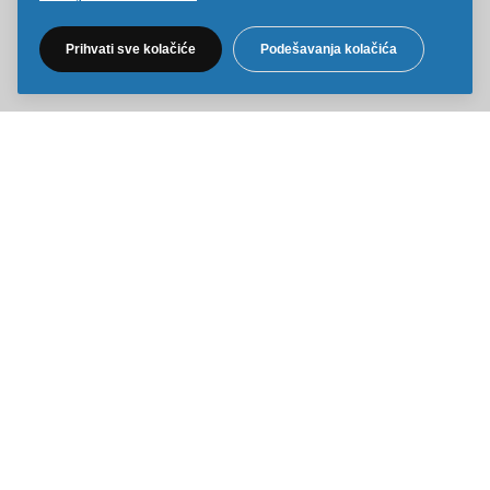
Pratite nas na društvenim mrežama
Prihvati sve kolačiće
Podešavanja kolačića
Sve cene na ovom sajtu iskazane su u dinarima. PDV je uračunat u
cenu. Kiddy Joy maksimalno koristi sve svoje resurse da Vam svi artikli
na ovom sajtu budu prikazani sa ispravnim nazivima specifikacija,
fotografijama i cenama. Ipak, ne možemo garantovati da su sve
navedene informacije i fotografije artikala na ovom sajtu u potpunosti
ispravne.
Copyright © 2014-2026 Kiddy Joy. Sva prava zadržana.