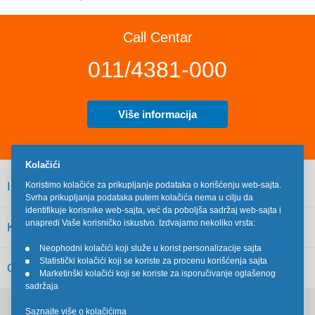
Call Centar
011/4381-000
Više informacija
Kolačići
INFORMACIJE
Koristimo kolačiće za prikupljanje podataka o korišćenju web-sajta.
Svrha prikupljanja podataka putem kolačića nema u cilju da
identifikuje korisnike web-sajta, već da poboljša sadržaj web-sajta i
unapredi Vaše korisničko iskustvo. Izdvajamo nekoliko vrsta:
KORISNIČKI SERVIS
Neophodni kolačići koji služe u korist personalizacije sajta
•
Statistički kolačići koji se koriste za procenu korišćenja sajta
•
OSTALO
Marketinški kolačići koji se koriste za isporučivanje oglašenog
•
sadržaja
Saznajte više o kolačićima