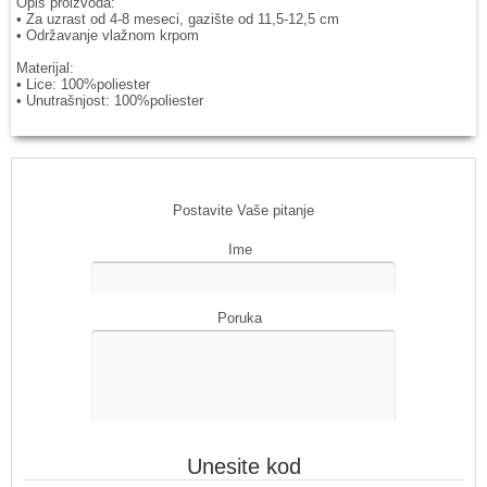
Opis proizvoda:
• Za uzrast od 4-8 meseci, gazište od 11,5-12,5 cm
• Održavanje vlažnom krpom
Materijal:
• Lice: 100%poliester
• Unutrašnjost: 100%poliester
Postavite Vaše pitanje
Ime
Poruka
Unesite kod