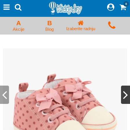
0
⨯
Proizvodi
Početna
A
B
Prijava/Registracija
Izaberite radnju
Akcije
Blog
Kolica za bebe i dečija kolica
Auto sedišta za decu i bebe
Kreveci, ljuljaške i ležaljke
Kadice, noše i adapteri
Hranilice, flašice i cucle
Monitori, Ogradice i tricikli
Posteljine, vrećice i baldahini