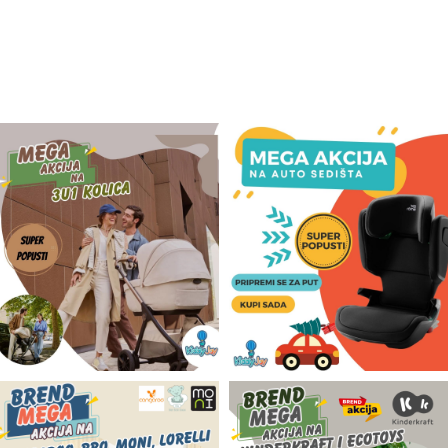
Odeća i obuća
Igračke za bebe i decu
AKCIJA
Prodavnica
Call Centar
011 438 1 000