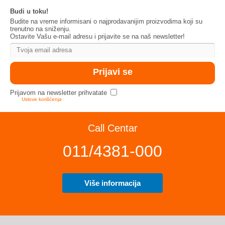
Budi u toku!
Budite na vreme informisani o najprodavanijim proizvodima koji su
trenutno na sniženju.
Ostavite Vašu e-mail adresu i prijavite se na naš newsletter!
Prijavom na newsletter prihvatate
Uslove korišćenja
Call Centar
011/4381-000
Više informacija