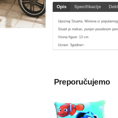
Opis
Specifikacije
Dekl
Upoznaj Stuarta, Miniona iz popularnog 
Stuart je mekan, punjen posebnom penom
Visina figure: 13 cm
Uzrast: 3godine+.
Preporučujemo