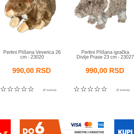
Pertini Plišana Veverica 26
Pertini Plišana igračka
cm - 23020
Divlje Prase 23 cm - 23027
990,00 RSD
990,00 RSD
☆
☆
☆
☆
☆
☆
☆
☆
☆
☆
(0 ocena)
(0 ocena)