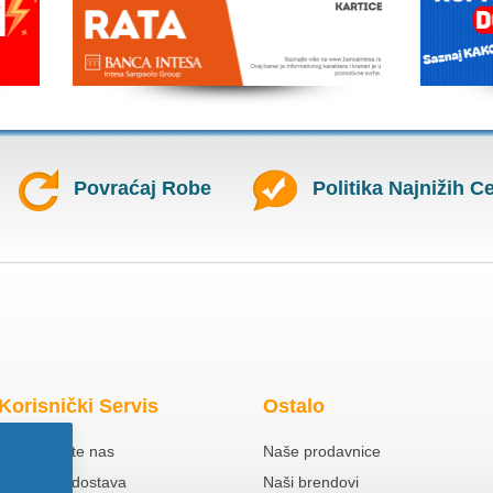
Povraćaj Robe
Politika Najnižih C
Korisnički Servis
Ostalo
Kontaktirajte nas
Naše prodavnice
Besplatna dostava
Naši brendovi