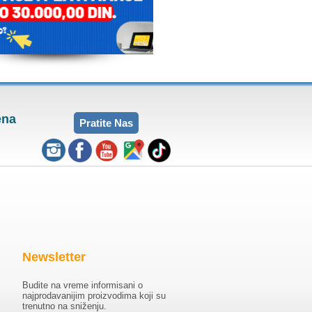
ena
Pratite Nas
Newsletter
Budite na vreme informisani o
najprodavanijim proizvodima koji su
trenutno na sniženju.