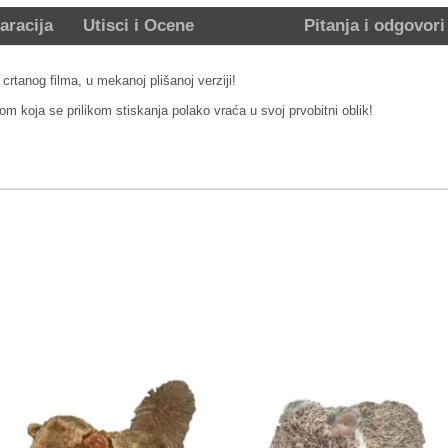
aracija
Utisci i Ocene
Pitanja i odgovori
crtanog filma, u mekanoj plišanoj verziji!
 koja se prilikom stiskanja polako vraća u svoj prvobitni oblik!