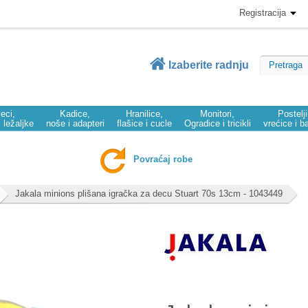
Registracija
Izaberite radnju
eci,
Kadice,
Hranilice,
Monitori,
Postelj
i ležaljke
noše i adapteri
flašice i cucle
Ogradice i tricikli
vrećice i b
Povraćaj robe
Jakala minions plišana igračka za decu Stuart 70s 13cm - 1043449