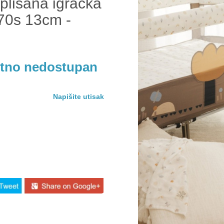
plišana igračka
 70s 13cm -
utno nedostupan
Napišite utisak