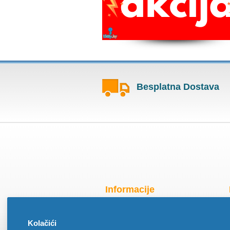
Besplatna Dostava
Informacije
Radno vreme za praznike
Kolačići
O nama