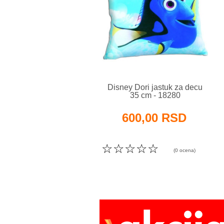
Disney Dori jastuk za decu
35 cm - 18280
600,00 RSD
☆
☆
☆
☆
☆
(0 ocena)