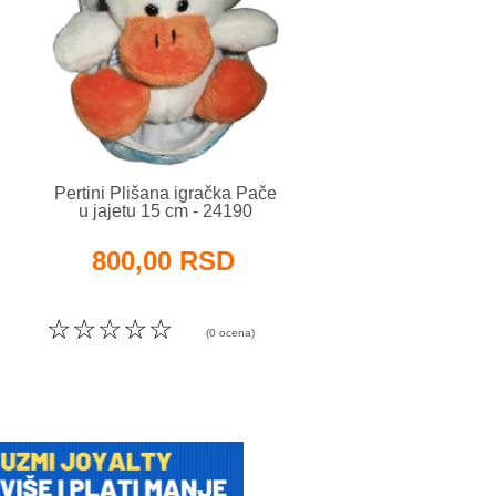
Pertini Plišana igračka Pače
Pertini Plišana igrač
u jajetu 15 cm - 24190
u jajetu 15 cm - 2
800,00 RSD
800,00 RS
☆
☆
☆
☆
☆
☆
☆
☆
☆
☆
(0 ocena)
(0 