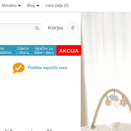
Aktuelno
Blog
Lista želja (0)
Korpa
0
ine,
Odeća
Igračke za
AKCIJA
aldahini
i obuća
bebe i decu
Politika najnižih cena