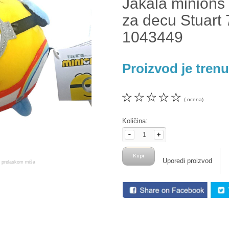
Jakala minions 
za decu Stuart
1043449
Proizvod je tren
☆
☆
☆
☆
☆
( ocena)
Količina:
Uporedi proizvod