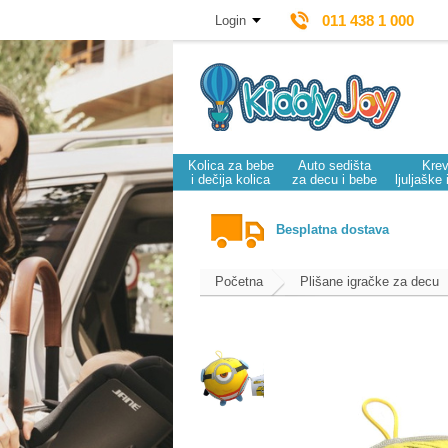
011 438 1 000
Login
Kolica za bebe
Auto sedišta
Krev
i dečija kolica
za decu i bebe
ljuljaške 
Besplatna dostava
Početna
Plišane igračke za decu