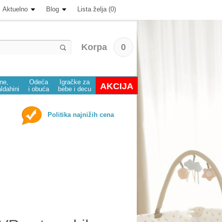
Aktuelno
Blog
Lista želja (0)
Korpa
0
ine,
Odeća
Igračke za
AKCIJA
aldahini
i obuća
bebe i decu
Politika najnižih cena