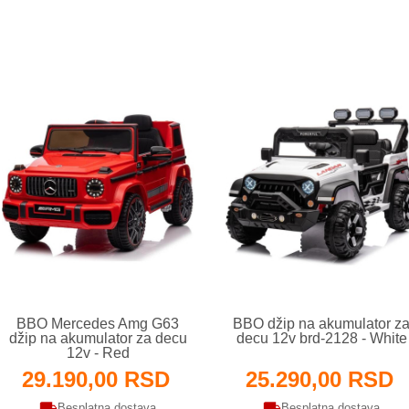
BBO Mercedes Amg G63
BBO džip na akumulator z
džip na akumulator za decu
decu 12v brd-2128 - White
12v - Red
29.190,00 RSD
25.290,00 RSD
Besplatna dostava
Besplatna dostava