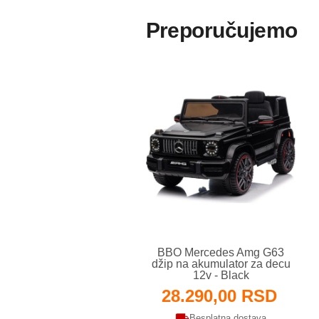
Preporučujemo
BBO Mercedes Amg G63
džip na akumulator za decu
12v - Black
28.290,00 RSD
Besplatna dostava