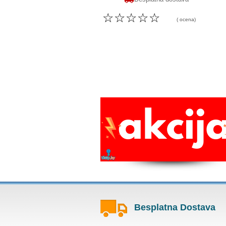
☆
☆
☆
☆
☆
( ocena)
Besplatna Dostava