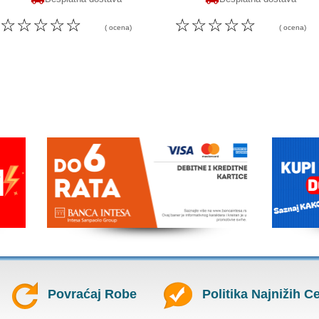
☆
☆
☆
☆
☆
☆
☆
☆
☆
☆
( ocena)
( ocena)
Povraćaj Robe
Politika Najnižih C