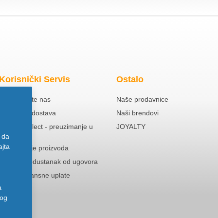
Korisnički Servis
Ostalo
Kontaktirajte nas
Naše prodavnice
Besplatna dostava
Naši brendovi
Click & Collect - preuzimanje u
JOYALTY
prodavnici
 da
ajta
Reklamacije proizvoda
Pravo na odustanak od ugovora
Politika Avansne uplate
a
nog