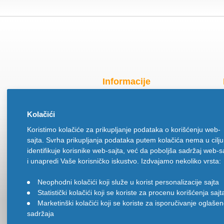
Informacije
Radno vreme za praznike
Kolačići
O nama
Koristimo kolačiće za prikupljanje podataka o korišćenju web-
Način isporuke
sajta. Svrha prikupljanja podataka putem kolačića nema u cilju
Načini plaćanja
identifikuje korisnike web-sajta, već da poboljša sadržaj web-s
Politika privatnosti
i unapredi Vaše korisničko iskustvo. Izdvajamo nekoliko vrsta:
Politika upotrebe kolačića
Neophodni kolačići koji služe u korist personalizacije sajta
•
Uslovi korišćenja
Statistički kolačići koji se koriste za procenu korišćenja sajt
•
Ugovor na daljinu
Marketinški kolačići koji se koriste za isporučivanje oglaše
•
sadržaja