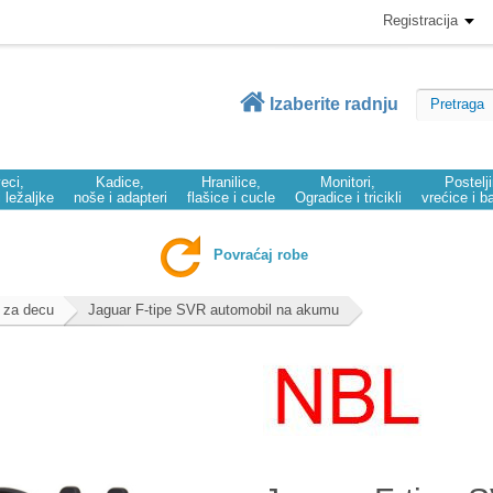
Registracija
Izaberite radnju
eci,
Kadice,
Hranilice,
Monitori,
Postelj
i ležaljke
noše i adapteri
flašice i cucle
Ogradice i tricikli
vrećice i b
Povraćaj robe
 za decu
Jaguar F-tipe SVR automobil na akumu