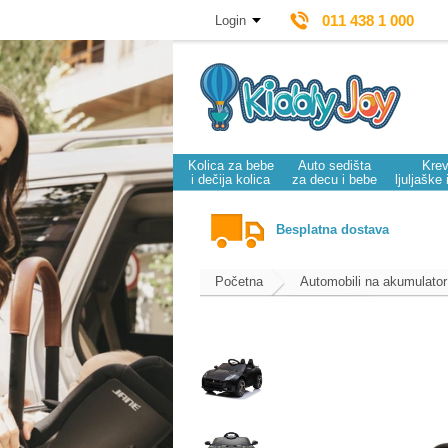
011 438 1 000
Login
Kolica za bebe
Auto sedišta
Krev
i dečija kolica
za decu i bebe
ljuljaške 
Besplatna dostava
Početna
Automobili na akumulator