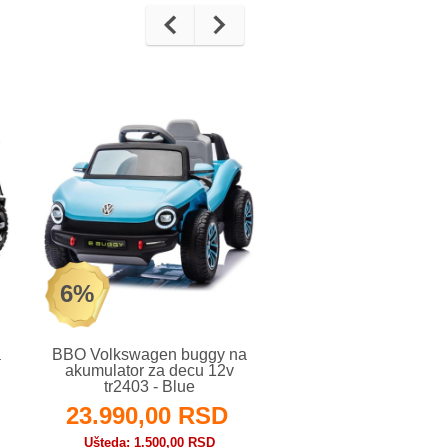
6%
6%
a
BBO Volkswagen buggy na
BBO Volkswagen bu
akumulator za decu 12v
akumulator za decu
tr2403 - Blue
tr2403 - Pink
23.990,00 RSD
23.990,00 
Ušteda
1.500,00 RSD
Ušteda
1.500,00 R