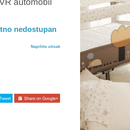
SVR automobil
utno nedostupan
Napišite utisak