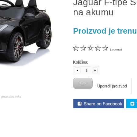
Jaguar F-tipe 
na akumu
Proizvod je tren
☆
☆
☆
☆
☆
( ocena)
Količina:
Uporedi proizvod