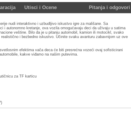
aracija
Utisci i Ocene
Pitanja i odgovori
rije nudi interaktivno i uzbudljivo iskustvo igre za mališane. Sa
uci i autonomno kretanje, ova vozila omogućavaju deci da uživaju u satima
acione veštine. Bilo da je u pitanju automobil, kamion ili motocikl, svako
uži realistično i bezbedno iskustvo. Učinite svaku avanturu zabavnijom uz ove
svetlosnim efektima vača deca će biti presrećna vozeći ovaj sofisticirani
 automobile, kakve viđamo na našim putevima.
 utičnicu za TF karticu
V)