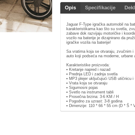
Opis
Specifikacije
Dekl
Jaguar F-Type igračka automobil na bate
karakteristikama kao što su svetla, zv
zabave dok razvijaju motoričke i koordin
vozilo na baterije je dizajnirano da pr
igračke vozila na baterije!
Sa vratima koja se otvaraju, zvučnim i 
auto koji podseća na moderne, urbane
Karakteristike proizvoda:
• Kretanje napred i nazad
• Prednja LED i zadnja svetla
• MP3 plejer uključujući USB utičnicu i
• Vrata koja se otvaraju
• Sigurnosni pojas
• Svetlo na instrument tabli
• Prosečna brzina: 3-6 KM / H
• Pogodno za uzrast: 3-8 godina
• Dimenzije: 110 * 66 * 55 cm (D * Š * 