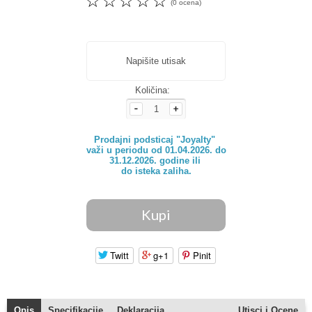
☆
☆
☆
☆
☆
(0 ocena)
Napišite utisak
Količina:
Prodajni podsticaj "Joyalty" 

važi u periodu od 01.04.2026. do

31.12.2026. godine ili 

do isteka zaliha.
Twitt
g+1
Pinit
Opis
Specifikacije
Deklaracija
Utisci i Ocene