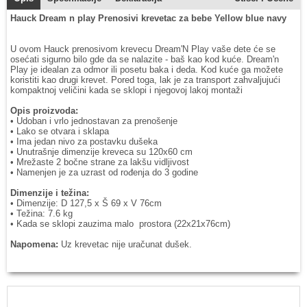
Hauck
Dream n play P
renosivi krevetac za bebe Yellow blue navy
U ovom Hauck prenosivom krevecu Dream'N Play vaše dete će se
osećati sigurno bilo gde da se nalazite - baš kao kod kuće. Dream'n
Play je idealan za odmor ili posetu baka i deda. Kod kuće ga možete
koristiti kao drugi krevet. Pored toga, lak je za transport zahvaljujući
kompaktnoj veličini kada se sklopi i njegovoj lakoj montaži
Opis proizvoda:
• Udoban i vrlo jednostavan za prenošenje
• Lako se otvara i sklapa
• Ima jedan nivo za postavku dušeka
• Unutrašnje dimenzije kreveca su 120x60 cm
• Mrežaste 2 bočne strane za lakšu vidljivost
• Namenjen je za uzrast od rođenja do 3 godine
Dimenzije i težina:
• Dimenzije: D 127,5 x Š 69 x V 76cm
• Težina: 7.6 kg
• Kada se sklopi zauzima malo prostora (22x21x76cm)
Napomena:
Uz krevetac nije uračunat dušek.