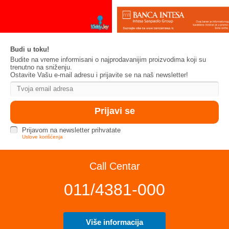
Budi u toku!
Budite na vreme informisani o najprodavanijim proizvodima koji su
trenutno na sniženju.
Ostavite Vašu e-mail adresu i prijavite se na naš newsletter!
Prijavom na newsletter prihvatate
Uslove korišćenja
Call Centar
011/4381-000
Više informacija