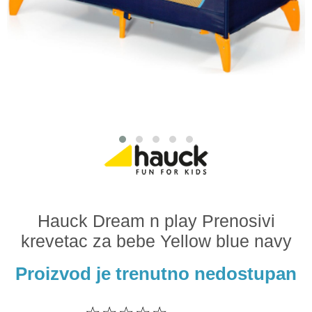
Odeća i obuća
Igračke za bebe i decu
AKCIJA
Prodavnica
Call Centar
011 438 1 000
Hauck Dream n play Prenosivi
krevetac za bebe Yellow blue navy
Proizvod je trenutno nedostupan