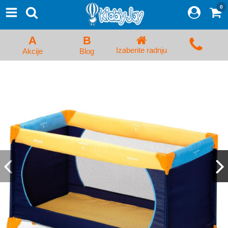
0
⨯
Proizvodi
Početna
A
B
Prijava/Registracija
Izaberite radnju
Akcije
Blog
Kolica za bebe i dečija kolica
Auto sedišta za decu i bebe
Kreveci, ljuljaške i ležaljke
Kadice, noše i adapteri
Hranilice, flašice i cucle
Monitori, Ogradice i tricikli
Posteljine, vrećice i baldahini