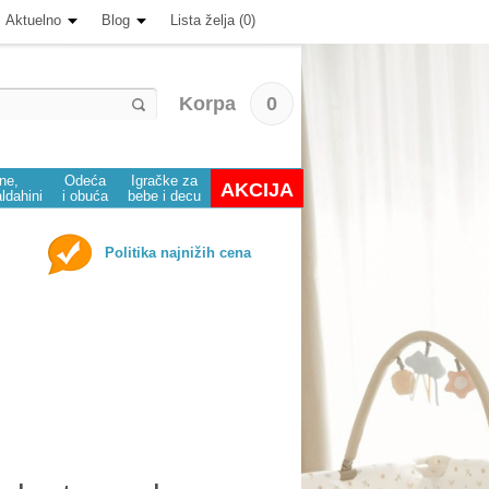
Aktuelno
Blog
Lista želja (0)
Korpa
0
ine,
Odeća
Igračke za
AKCIJA
aldahini
i obuća
bebe i decu
Politika najnižih cena