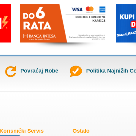
Povraćaj Robe
Politika Najnižih C
Korisnički Servis
Ostalo