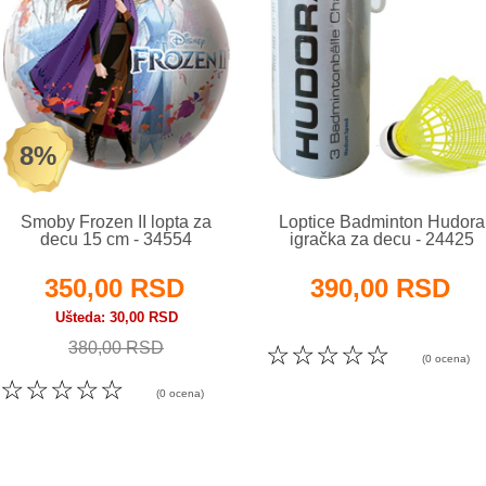
8%
Smoby Frozen II lopta za
Loptice Badminton Hudora
decu 15 cm - 34554
igračka za decu - 24425
350,00 RSD
390,00 RSD
Ušteda
30,00 RSD
380,00 RSD
☆
☆
☆
☆
☆
(0 ocena)
☆
☆
☆
☆
☆
(0 ocena)