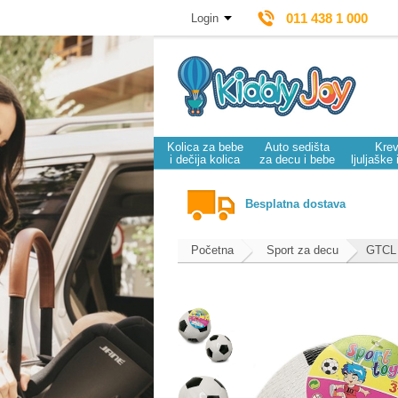
011 438 1 000
Login
Kolica za bebe
Auto sedišta
Krev
i dečija kolica
za decu i bebe
ljuljaške 
Besplatna dostava
Početna
Sport za decu
GTCL 