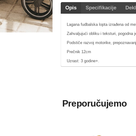
Opis
Specifikacije
Dekl
Lagana fudbalska lopta izrađena od meka
Zahvaljujući obliku i teksturi, pogodna 
Podstiče razvoj motorike, prepoznavanj
Prečnik 12cm
Uzrast: 3 godine+.
Preporučujemo