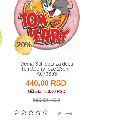
20%
Dema Stil lopta za decu
Merx igračka za d
Tom&Jerry roze 23cm -
svetleći frizbi 1 ko
A073393
A063869
440,00 RSD
490,00 RS
Ušteda
110,00 RSD
550,00 RSD
☆
☆
☆
☆
☆
(0 
☆
☆
☆
☆
☆
(0 ocena)