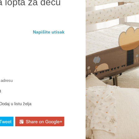
 lopta za decu
Napišite utisak
 adresu
a
Dodaj u listu želja