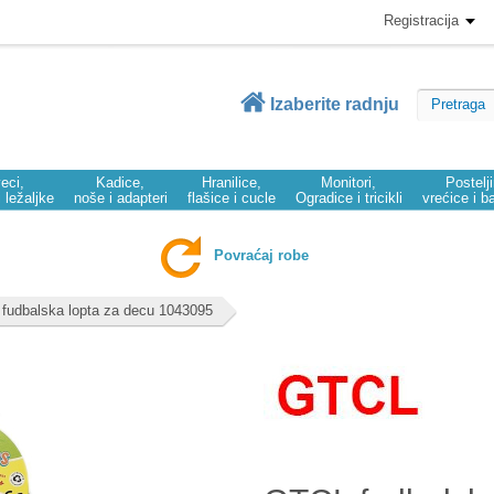
Registracija
Izaberite radnju
eci,
Kadice,
Hranilice,
Monitori,
Postelj
i ležaljke
noše i adapteri
flašice i cucle
Ogradice i tricikli
vrećice i b
Povraćaj robe
fudbalska lopta za decu 1043095