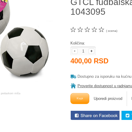
GTCL fudbalska
1043095
☆
☆
☆
☆
☆
( ocena)
Količina:
400,00 RSD
Dostupno za isporuku na kućnu
Proverite dostupnost u radnjam
Uporedi proizvod