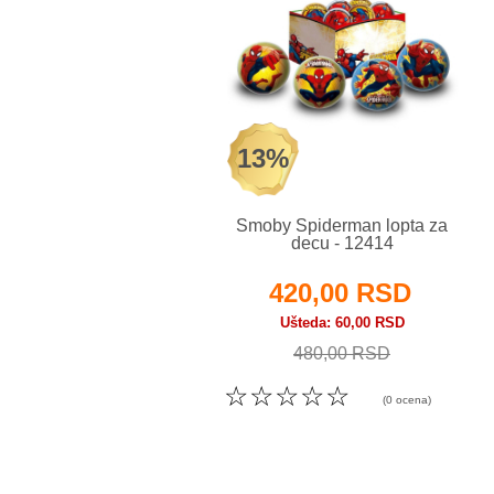
13%
Smoby Spiderman lopta za
decu - 12414
420,00 RSD
Ušteda
60,00 RSD
480,00 RSD
☆
☆
☆
☆
☆
(0 ocena)