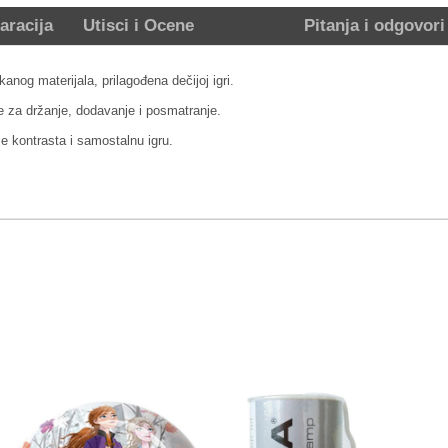
aracija
Utisci i Ocene
Pitanja i odgovori
nog materijala, prilagođena dečijoj igri.
je za držanje, dodavanje i posmatranje.
e kontrasta i samostalnu igru.