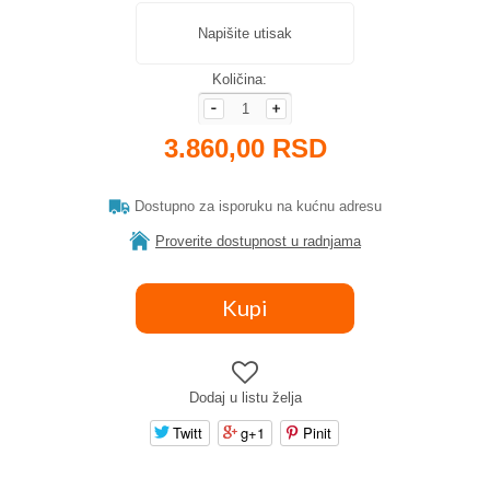
Napišite utisak
Količina:
3.860,00 RSD
Dostupno za isporuku na kućnu adresu
Proverite dostupnost u radnjama
Dodaj u listu želja
Twitt
g+1
Pinit