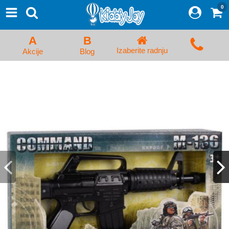
0
⨯
Proizvodi
Početna
A
B
Prijava/Registracija
Izaberite radnju
Akcije
Blog
Kolica za bebe i dečija kolica
Auto sedišta za decu i bebe
Kreveci, ljuljaške i ležaljke
Kadice, noše i adapteri
Hranilice, flašice i cucle
Monitori, Ogradice i tricikli
Posteljine, vrećice i baldahini