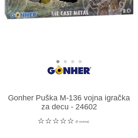
Odeća i obuća
Igračke za bebe i decu
AKCIJA
Prodavnica
Call Centar
011 438 1 000
Gonher Puška M-136 vojna igračka
za decu - 24602
☆
☆
☆
☆
☆
(0 ocena)