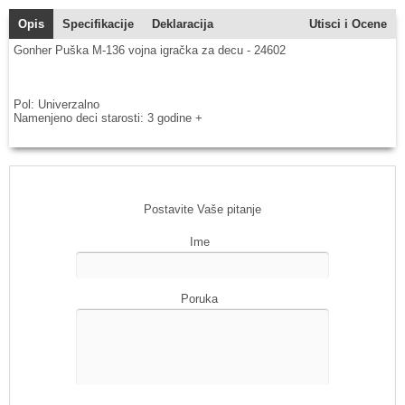
Opis
Specifikacije
Deklaracija
Utisci i Ocene
Gonher Puška M-136 vojna igračka za decu - 24602
Pol: Univerzalno
Namenjeno deci starosti: 3 godine +
Postavite Vaše pitanje
Ime
Poruka