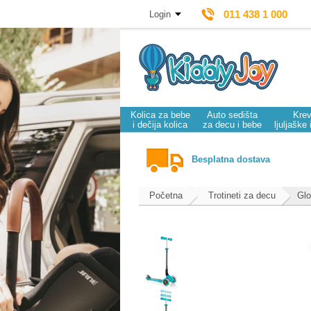
011 438 1 000
Login
Kolica za bebe
Auto sedišta
Krev
i dečija kolica
za decu i bebe
ljuljaške 
Besplatna dostava
Početna
Trotineti za decu
Glo