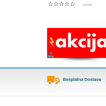
☆
☆
☆
☆
☆
( ocena)
Besplatna Dostava