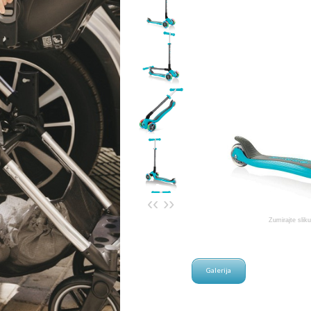
‹‹
››