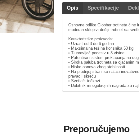
Opis
Specifikacije
Dekl
Osnovne odlike Globber trotineta čine in
moderan sklopivi dečiji trotinet sa svet
Karakteristike proizvoda:
• Uzrast od 3 do 6 godina
• Maksimalna težina korisnika 50 kg
• T-upravljač podesiv u 3 visine
• Patentirani sistem preklapanja na du
• Široka paluba trotineta sa ojačanim 
• Niska osnova zbog stabilnosti
• Na prednjoj strani se nalazi inovat
pravac i skreću
• Svetleći točkovi
• Dobitnik mnogobrojnih nagrada za najbo
Preporučujemo