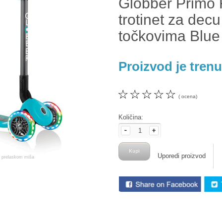
Globber Primo F
trotinet za dec
točkovima Blue
Proizvod je tren
☆
☆
☆
☆
☆
( ocena)
Količina:
Uporedi proizvod