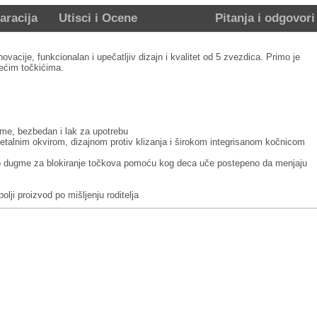
aracija
Utisci i Ocene
Pitanja i odgovori
ovacije, funkcionalan i upečatljiv dizajn i kvalitet od 5 zvezdica. Primo je
lećim točkićima.
gme, bezbedan i lak za upotrebu
metalnim okvirom, dizajnom protiv klizanja i širokom integrisanom kočnicom
ivno dugme za blokiranje točkova pomoću kog deca uče postepeno da menjaju
lji proizvod po mišljenju roditelja