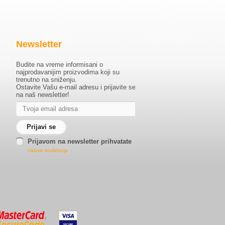
Newsletter
Budite na vreme informisani o
najprodavanijim proizvodima koji su
trenutno na sniženju.
Ostavite Vašu e-mail adresu i prijavite se
na naš newsletter!
Prijavom na newsletter prihvatate
Uslove korišćenja