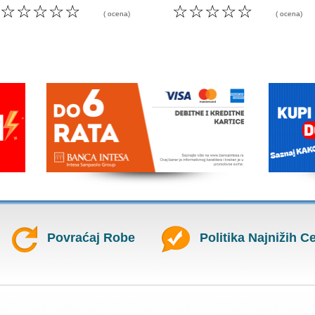
☆
☆
☆
☆
☆
☆
☆
☆
☆
☆
( ocena)
( ocena)
Povraćaj Robe
Politika Najnižih C