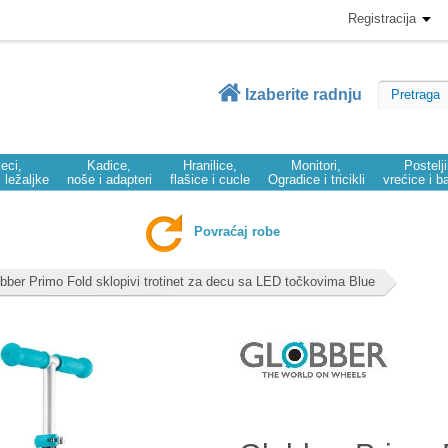
Registracija
Izaberite radnju
eci,
Kadice,
Hranilice,
Monitori,
Postelj
i ležaljke
noše i adapteri
flašice i cucle
Ogradice i tricikli
vrećice i b
Povraćaj robe
bber Primo Fold sklopivi trotinet za decu sa LED točkovima Blue