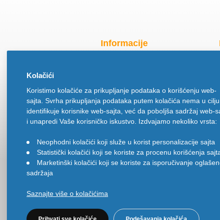
Informacije
Radno vreme za praznike
Kolačići
O nama
Koristimo kolačiće za prikupljanje podataka o korišćenju web-
Način isporuke
sajta. Svrha prikupljanja podataka putem kolačića nema u cilju
Načini plaćanja
identifikuje korisnike web-sajta, već da poboljša sadržaj web-s
Politika privatnosti
i unapredi Vaše korisničko iskustvo. Izdvajamo nekoliko vrsta:
Politika upotrebe kolačića
Neophodni kolačići koji služe u korist personalizacije sajta
•
Uslovi korišćenja
Statistički kolačići koji se koriste za procenu korišćenja sajt
•
Ugovor na daljinu
Marketinški kolačići koji se koriste za isporučivanje oglaše
•
sadržaja
Saznajte više o kolačićima
Prihvati sve kolačiće
Podešavanja kolačića