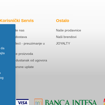
Korisnički Servis
Ostalo
Kontaktirajte nas
Naše prodavnice
Besplatna dostava
Naši brendovi
Click & Collect - preuzimanje u
JOYALTY
prodavnici
 da
ajta
Reklamacije proizvoda
Pravo na odustanak od ugovora
Politika Avansne uplate
a
nog