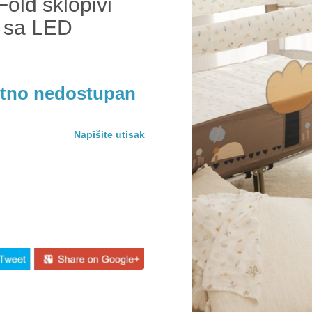
old sklopivi
u sa LED
utno nedostupan
Napišite utisak