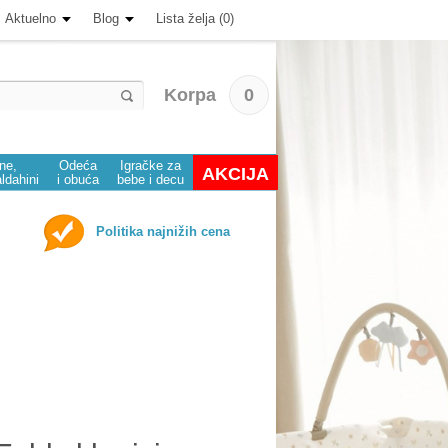
Aktuelno
Blog
Lista želja (0)
Korpa
0
ine,
Odeća
Igračke za
AKCIJA
aldahini
i obuća
bebe i decu
Politika najnižih cena