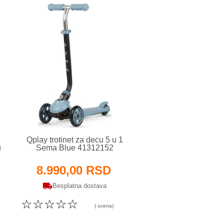
Qplay trotinet za decu 5 u 1
Qplay trotinet za dec
u
Sema Blue 41312152
Sema Pink 41312
8.990,00 RSD
8.990,00 R
Besplatna dostava
Besplatna dosta
☆
☆
☆
☆
☆
☆
☆
☆
☆
☆
( ocena)
( o