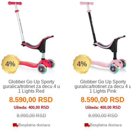
4%
4%
Globber Go Up Sporty
Globber Go Up Sporty
guralica/trotinet za decu 4 u
guralica/trotinet za decu 4 
1 Lights Red
1 Lights Pink
8.590,00 RSD
8.590,00 RSD
Ušteda
400,00 RSD
Ušteda
400,00 RSD
8.990,00 RSD
8.990,00 RSD
Besplatna dostava
Besplatna dostava