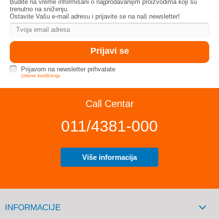
Budite na vreme informisani o najprodavanijim proizvodima koji su
trenutno na sniženju.
Ostavite Vašu e-mail adresu i prijavite se na naš newsletter!
Prijavom na newsletter prihvatate
Uslove korišćenja
Call Centar
011/4381-000
Više informacija
INFORMACIJE