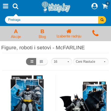
0
⨯
Proizvodi
Početna
Prijava/Registracija
Kolica za bebe i dečija kolica
A
B
Izaberite radnju
Akcije
Blog
Auto sedišta za decu i bebe
Figure, roboti i setovi - McFARLINE
Kreveci, ljuljaške i ležaljke
Kadice, noše i adapteri
Hranilice, flašice i cucle
Monitori, Ogradice i tricikli
Posteljine, vrećice i baldahini